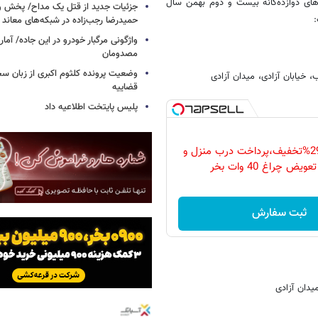
ای دوازده‌گانه بیست و دوم بهمن سال
جزئیات جدید از قتل یک مداح/ پخش و
حمیدرضا رجب‌زاده در شبکه‌های معاند
واژگونی مرگبار خودرو در این جاده/ آمار
مصدومان
وضعیت پرونده کلثوم اکبری از زبان س
 خیابان آزادی، میدان آزادی
قضاییه
پلیس پایتخت اطلاعیه داد
فقط امروز با 29%تخفیف،پرداخت درب منزل و
ویض چراغ 40 وات بخر
ثبت سفارش
یدان آزادی