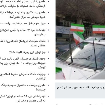
ماجرای تخریب سردر امامزاده محمد نوش 
فرهنگی ادامه عملیات را متوقف کرد/
ماجرای زنده‌گیری و اسارت یوزپلنگ ایرا
هیوا خودش به مرکز تکثیر آمد!
چهار متهم قتل حمیدرضا رجب‌زاده دست
بازداشت مرد ۲۲ ساله با لباس «
بیمارستان
حادثه هولن
منتقل شدند
چرا تهران این روزها آلوده شد؟
وجود فسفر در بمباران لامرد تأیید شد 
غیرنظامیان بودند / ۴ ماه زم
کوچک
جزئیات حادثه دلخراش سقوط آسانسور 
آرژانتین
ماجرای پیامک « مشمول سهمیه جنگ 
 بیست و دوم بهمن سال ۱۴۰۰ به تفکیک خودرو و موتورسیکلت، به سوی میدان آزادی
چیست؟
ناپدیدشدن زن ۴۵ ساله در تهران
به قتل همسر و دخترش