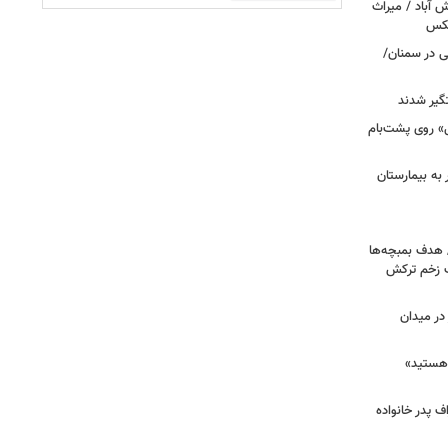
‌آباد / میراث
عکس
نی در سمنان/
گیر شدند
عزرائیل» روی پشت‌بام
اک در پاساژ علاءالدین؛ ۶ نفر به بیمارستان
/ هدف بمبچه‌ها
ان برای یک زخم ترکش
در میدان
هستید»
/ اعتراف پدر خانواده