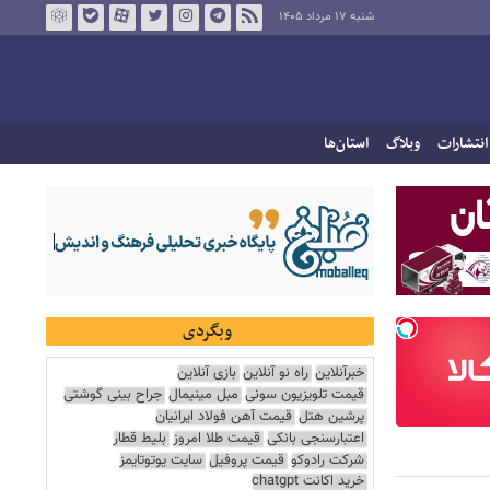
شنبه ۱۷ مرداد ۱۴۰۵
انتشارات
وبلاگ
استان‌ها
وبگردی
خبرآنلاین
راه نو آنلاین
بازی آنلاین
قیمت تلویزیون سونی
مبل مینیمال
جراح بینی گوشتی
پرشین هتل
قیمت آهن فولاد ایرانیان
اعتبارسنجی بانکی
قیمت طلا امروز
بلیط قطار
شرکت رادوکو
قیمت پروفیل
سایت یوتوتایمز
خرید اکانت chatgpt