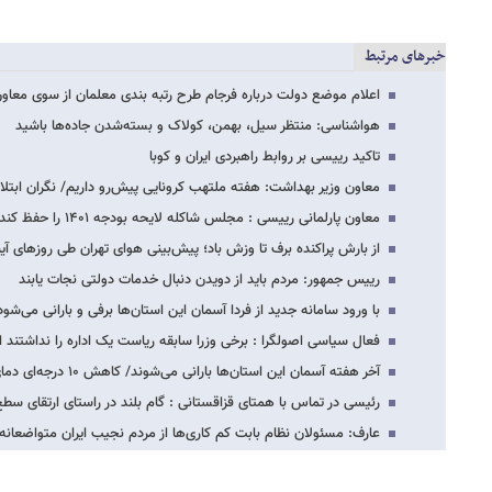
خبرهای مرتبط
اعلام موضع دولت درباره فرجام طرح رتبه بندی معلمان از سوی معاو
هواشناسی: منتظر سیل، بهمن، کولاک و بسته‌شدن جاده‌ها باشید
تاکید رییسی بر روابط راهبردی ایران و کوبا
معاون وزیر بهداشت: هفته ملتهب کرونایی پیش‌رو داریم/ نگران ابت
معاون پارلمانی رییسی : مجلس شاکله لایحه بودجه ۱۴۰۱ را حفظ کند
از بارش پراکنده برف تا وزش باد؛ پیش‌بینی هوای تهران طی روزهای آین
رییس جمهور: مردم باید از دویدن دنبال خدمات دولتی نجات یابند
با ورود سامانه جدید از فردا آسمان این استان‌ها برفی و بارانی می‌شود
فعال سیاسی اصولگرا : برخی وزرا سابقه ریاست یک اداره را نداشتند 
آخر هفته آسمان این استان‌ها بارانی می‌شوند/ کاهش ۱۰ درجه‌ای دمای هوا
رئیسی در تماس با همتای قزاقستانی : گام بلند در راستای ارتقای سط
عارف: مسئولان نظام بابت کم کاری‌ها از مردم نجیب ایران متواضعانه