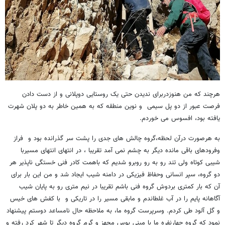
هرچند که من هنوزدربرای ندیدن حتی یک روستایی دوپلانی و از دست دادن
فرصت عبور از دو پل سیمی و نوین منطقه که به همین خاطر به دو پلان شهرت
یافته بود، افسوس می خوردم.
به هرصورت درآن لحظه،گروه چالش های جدی را پشت سر گذرانده بود و فراز
وفرودهای باقی مانده دیگر به چشم نمی آمد تقریبا ، در انتهای انتهای مسیربا
شیبی کوتاه ولی تند رو به رو روبرو شدیم که باهمت کادر فنی خستگی ناپذیر هر
دو گروه، سپر انسانی وحفاظ فیزیکی در دامنه شیب ایجاد شد و من این بار برای
آن که بار کمتری بردوش گروه فنی باشم تقریبا در نیم متری رو به پایان شیب
آگاهانه پایم را در آب غلطاندم و مابقی مسیر را در تاریکی و با کفش های خیس
و گل آلود طی کردم. وسرپرست گروه ما، به ملاحظه حال نامساعد دوستم پیشنهاد
نمود که گروه چهارنفره ما با مینی بوس مجهز و گرم گروه دیگر تا شهر کرد رفته و