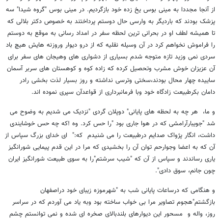
از آنجا مجددا به مینی بوس یخ زده خود بازگردیم. در مینی بوس "گروه شیدا" سه
پزشک بودند که باردیگر به وارسی حال دوستم پرداختند به خصوص دکتر بلالی که
تا همیشه لطف او در بحرانی ترین لحظه سفر در امداد رسانی به موقع به دوستم
را فراموش نخواهم کرد در آن وسیله نقلیه که از درو دیوار وروزنه هایش هیچ باد
سردی نمی وزید تازه متوجه شدم بسیاری از دشواری های وهیجان های سفر برای
آن عزیزان خوش مشرب وتحصیل کرده که زاده کوه و کوهستان های سربر آسمان
ساییده چهار محال بودند،سختی وترسی نداشته و روز بسیار لذت بخشی رادر
دامان بکرطبیعت زادگاه خود وبا فرمانبرداری از قواعدآن سپری نموده اند.
و ما، هر چه به لحظه های پایانی" دوپلان گردی "نزدیک می شدیم به وضوح می
شد "جویبارآرامشی که در هوا جاری بود "را حس کرد. وه !که چه حس خوشایندی
داشت، انگار پژواک صدایم درطبیعت را می شنیدم که:" ای خدای بزرگ سپاس از
آن که به اعضا وجوارحم توان آن را بخشیدی که مرا در این قدم پیمایی شورانگیز
یاری رساندند و سپاس از آن که "شیب سرشتم"را به سوی طبیعت شورانگیز ایران
چون جانم، سوق دادی".
و هنگامی که درساعات پایانی شب به "شهرموزه زیبای خود دراصفهان
بازگشتم"هجوم تصاویر مرا بی خواب ساخته بود وبه یاد می آوردم که در سراسر
روز، واله و مسحور این دیوارهای بلندبالای صخره ای شده و نمی توانستم چشم