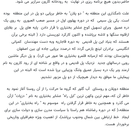
حاضر،بدون هیچ برنامه ریزی در نهایت به رودخانه کارون سرازیر می شود.
علت نامگذاری این منطقه به " دو پلان" به خاطر برپایی دو پل در این منطقه بوده
است. یکی پل سیمی که در دوره پهلوی اول در مسیر صعب العبوری به روی یک
دره عمیق وبرای تسهیل کوج عشایر بختیاری با قرار دادن پایه های پل بر بقایای
ازقلوه سنگها و لاشه برپاشده و اکنون کارکرد توریستی دارد ( البته برخی برآن
هستند که بنیاد این پل قدیمی به دوره قاجاریه وبه دست مهندسان کمپانی
انگلیسی برادران لینچ بازمی گردد که درصدد برپایی جاده ای بین اصفهان
وخوزستان بودند که ازمیانه قلمرو بختیاری ها عبور می کرد). و پل دیگر ماشین
رویی درسالهای جدید نزدیک پل قدیمی و در واقع بر شاخه ای از رود کارون به نام
ارمند وبر یک دره بسیار عمیق وتنگ وزیبایی برپا شده است که البته در این
پیمایش ما موفق به دیدار هیچیک از دو پل مزبور نشدیم.
منطقه دوپلان و روستای آب گلور که گروه ما حرکت را از آن روستا آغاز نمود به
خاطر آن که،.مهم ترین وکهن ترین "ایل راه" عشایر بختیاری به نام " دزپات" ازآن
می گذرد و همچنین به خاطر قرار گرفتن راه موسوم به " راه بختیاری" در این
منطقه،( که در دوره رضاشاه هم راستا با سیاست مدرن سازی و دولت سازی برای
ایجاد خط ارتباطی بین شمال وحنوب برپاشد)، از اهمیت ویژه جغرافیای وتاریخی
برخوردار هست.