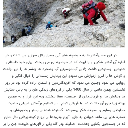
در این مسیرآبشارها به حوضچه های آبی بسیار زلال سرازیر می شدندو هر
قطره آن آبشار شکیل و با ابهت که در حوضچه ای می ریخت برای خود داستانی
شنیدنی وستودنی داشت زلالی آب،موسیقی آب وصخره ها چشم ها را می نواخت
و گوش ها را لبریز ازنوازش می نمودو این پیمایش زمستانی را خیال انگیز و
رویایی می نمود وچنین می نمود که آفریدگارزمین و آسمان اراده کرده بود در روز
نخستین بهمن ماهی از سال 1400 یکی از آرزوهای زندگی مان را به پاس ستایش
ها ونیایش ها و فرمانبرداری از طبیعت، معنا ببخشد وبه این قرار و به همین
بهانه زیبا جای آن داشت که با فروتنی تمام سر تعظیم برآستان کبریایی حضرت
خداوندی بسایم و سجده شکر برسجاده گسترده شده بر بستر رودخورشان و
صخره های بی مانند دوپلان به جای آورم ودرودها بر ارواح کوهنوردانی نثار نمایم
که در جستجوی یکتایی وعظمت خداوند ودر گاه یکی از قهرهای طبیعت جان را بر