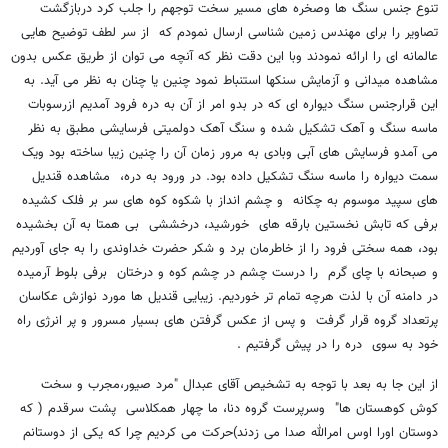
تنوع جنس سنگ ها وصخره های مسیر سخت توجهم را جلب کرد دربازگشت
تصاویر را برای مهندس زمین شناسی ارسال نمودم که از سر لطف توضیح هایی
عالمانه ای را ارائه نمودند وبا این دقت نظر که آنچه می توان از طریق عکس بدون
مشاهده میدانی و آزمایش سنکها استنباط نمود چنین یا چنان به نظر می آید. به
این قرارجنس سنگ دیواره ای که در بدو امر از آن به دره فرود آمدیم ازرسوبات
ماسه سنگ و آهک تشکیل شده و سنگ آهک دولمیتی فرسایشی مطبق به نظر
می آمدو فرسایش های آبی وبادی به مرور زمان آن را چنین زیبا ساخته بود ویک
سمت دیواره را ماسه سنگ تشکیل داده بود. در ورود به دره، مشاهده قندیل
های سپید موسوم به چکانه و چشم انداز با شکوه کوه های سر بر فلک کشیده
برفی که تابش نخستین بارقه های خورشید، درخششی بی همتا به آن بخشیده
بود، همه سختی فرود را از خاطرمان برد و شکر حضرت خداوندی را به جای آوردیم
و صبحانه با چای گرم را درست چشم در چشم کوه و درختان برفی بلوط آرمیده
در دامنه آن با لذت هرچه تمام تر خوردیم. زیبایی قندیل ها مورد نوازش عکاسان
پرتعداد گروه قرار گرفت و پس از عکس گرفتن های بسیار مسرور و پر انرژی راه
خود به سوی دره را در پیش گرفتیم .
از این جا به بعد با توجه به تشخیص آقای عبدال "مرد صیور،مجرب و سخت
کوش کوهستان ها" وسرپرست گروه دنا، ما چهار همکلاسی پشت سرقدم ( که
دوستان اورا اوس امرالله صدا می زدند)حرکت می کردیم چرا که یکی از دوستانم