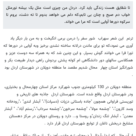
تا شقایق هست زندگی باید کرد. دردل من چیزی است مثل یک بیشه نورمثل
خواب دم صبح و چنان بی تابم،که دلم می خواهد بدوم تا ته دشت، بروم تا
سرکوه دورها آوایی است که مرا می خواند.
ترنم این شعر سهراب شور سفر را درمن برمی انگیخت و به من بار دیگر یاد
آوری می نمود،که تو برای ماندن درلانه ساخته نشدی برخیز وبه آوایی در دورها که
تورا فرا می خوانند گوش بسپار. و این چنین شد که به همراه سه دوست عزیز و
همکلاسی سالهای دور دانشگاهی ام کوله پشتی بردوش راهی دیدار طبیعت بکر و
شورانگیز استان چهار محال شدیم مقصد ما منطقه دوپلان در شهرستان اردل بود
.
منطقه دوپلان در 130 کیلومتری جنوب شهرکرد مرکز استان چهارمحال و بختیاری،
ودر شهرستان اردل واقع شده است. شهرستان اردل جاذبه های تاریخی و
توریستی فراوانی همچون "جاده باستانی دزپات (دسپات)"،" آبشار لندی" ،"رودخانه
وسد کارون"،" "چشمه مولا"، "چشمه سرخون"،"چشمه سرداب"،"رستم آباد"، " آبشار
معدن" ، آبشار تنگ زندان"و روستا و... دارد و روستای دوپلان در مرکز دهستان
مشایخ دربخش ناغان از توابع شهرستان اردل قرار دارد .
از آن جائی که اردل،آردال ( درمعنای تپه مقدس)جز یکی از مراکز ییلاقی عشایر