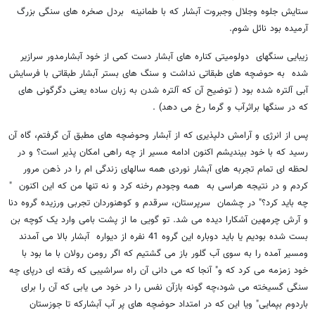
ستایش جلوه وجلال وجبروت آبشار که با طمانینه بردل صخره های سنگی بزرگ
آرمیده بود نائل شوم.
زیبایی سنگهای دولومیتی کناره های آبشار دست کمی از خود آبشارمدور سرازیر
شده به حوضچه های طبقاتی نداشت و سنگ های بستر آبشار طبقاتی با فرسایش
آبی آلتره شده بود ( توضیح آن که آلتره شدن به زبان ساده یعنی دگرگونی های
که در سنگها براثرآب و گرما رخ می دهد) .
پس از انرژی و آرامش دلپذیری که از آبشار وحوضچه های مطبق آن گرفتم، گاه آن
رسید که با خود بیندیشم اکنون ادامه مسیر از چه راهی امکان پذیر است؟ و در
لحظه ای تمام تجربه های آبشار نوردی همه سالهای زندگی ام را در ذهن مرور
کردم و در نتیجه هراسی به همه وجودم رخنه کرد و نه تنها من که این اکنون "
چه باید کرد؟" در چشمان سرپرستان، سرقدم و کوهنوردان تجربی ورزیده گروه دنا
و آرش چرمهین آشکارا دیده می شد. تو گویی ما از پشت بامی وارد یک کوچه بن
بست شده بودیم یا باید دوباره این گروه 41 نفره از دیواره آبشار بالا می آمدند
ومسیر آمده را به سوی آب گلور باز می گشتیم که اگر رومن رولان با ما بود با
خود زمزمه می کرد که و" آنجا که می دانی آن راه سراشیبی که رفته ای درپای چه
سنگی گسیخته می شود،چه گونه بازآن نفس را در خود می یابی که آن را برای
باردوم بپمایی" ویا این که در امتداد حوضچه های پر آب آبشارکه تا جوزستان