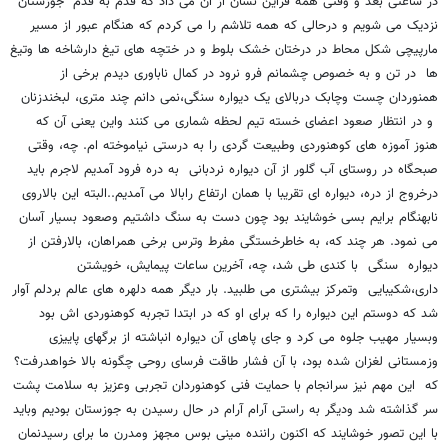
در ساعتی بعد و وقتی همه قراین نشان از آن می داد که قدم به قدم "جوزستان"
نزدیک می شویم و درحالی که همه تلاشم را می کردم که هنگام عبور از مسیر
مارپیچی شکل محاط در درختان خشک بلوط و در ختچه های تیغ دارشاخه ها وتیغ
ها در تن و به خصوص چشمانم فرو نرود در کمال ناباوری دیدم برخی از
همنوردان چست وچابک دربالای یک دیواره سنگی،نمی دانم چند متری، لبخندزنان
و در انتظار صعود اعضای خسته تیم لحظه شماری می کنند واین یعنی آن که
هنوز آموزه های کوهنوردی وطبیعت گردی را به درستی نیاموخته ام. چه، وقتی
صبحگاه در روستای آب گلور از آن دیواره نردبانی به دره فرود آمدیم لاجرم باید
درخروج از دره، دیواره ای تقریبا با همان ارتفاع رابالا می آمدیم..البته این بالاروی
نابهنگام برایم بسی خوشایند بود چون دست به سنگ داشتیم وصعود بسیار آسان
می نمود. هر چند که، به خاطرخستگی مفرط وترس برخی همراهان، بالارفتن از
دیواره سنگی با کندی طی شد، چه، آخرین ساعات پیمایش، خویشتن
داری،شکیبایی وتمرکز بیشتری می طلبید. بار دیگر همه دلهره های عالم بردلم آوار
شد که دوستم این دیواره را که برای او که در ابتدا تجربه کوهنوردی اش بود
وبسیار مهیب جلوه می کرد و جای پاهای آن دیواره انباشته از برگهای پاییزی
وزمستانی لغزان شده بود، با آن فشار طاقت فرسای روحی چگونه بالا خواهدرفت؟
که این مهم نیز سرانجام با حمایت فنی کوهنوردان تجربی وعزیز به سلامت پشت
سر گذاشته شد ودیگر به راستی آرام آرام در حال رسیدن به جوزستان بودیم وباید
با این تصور خوشایند که اکنون راننده مینی بوس مجهز ومدرن ما برای رسیدنمان