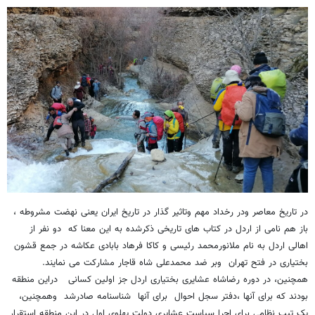
در تاریخ معاصر ودر رخداد مهم وتاثیر گذار در تاریخ ایران یعنی نهضت مشروطه ،
باز هم نامی از اردل در کتاب های تاریخی ذکرشده به این معنا که دو نفر از
اهالی اردل به نام ملانورمحمد رئیسی و کاکا فرهاد بابادی عکاشه در جمع قشون
بختیاری در فتح تهران وبر ضد محمدعلی شاه قاجار مشارکت می نمایند.
همچنین، در دوره رضاشاه عشایری بختیاری اردل جز اولین کسانی دراین منطقه
بودند که برای آنها ،دفتر سجل احوال برای آنها شناسنامه صادرشد وهمچنین،
یک تیپ نظامی برای اجرا سیاست عشایری دولت پهلوی اول در این منطقه استقرار