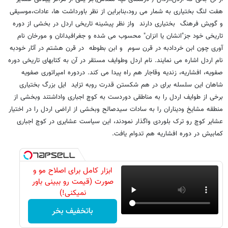
هفت لنگ بختیاری به شمار می رود،بنابراین از نظر باورداشت ها، عادات،موسیقی
و گویش فرهنگ بختیاری دارند واز نظر پیشینه تاریخی اردل در بخشی از دوره
تاریخی خود جز"انشان یا انزان" محسوب می شده و جغرافیدانان و مورخان نام
آوری چون ابن خردادبه در قرن سوم و ابن بطوطه در قرن هشتم در آثار خودبه
نام اردل اشاره می نمایند. نام اردل وطوایف مستقر در آن به کتابهای تاریخی دوره
صفویه، افشاریه، زندیه وقاجار هم راه پیدا می کند. دردوره امپراتوری صفویه
شاهان این سلسله برای در هم شکستن قدرت روبه تزاید ایل بزرگ بختیاری
برخی از طوایف اردل را به مناطقی دوردست به کوچ اجباری واداشتند وبخشی از
منطقه مشایخ ودیناران را به سادات سیدصالح وبخشی از اراضی اردل را در اختیار
عشایر کوچ رو ترک بلوردی واگذار نمودند، این سیاست عشایری در کوچ اجباری
کمابیش در دوره افشاریه هم تدوام یافت.
ابزار کامل برای اصلاح مو و
صورت (قیمت رو ببینی باور
نمیکنی!)
باتخفیف بخر