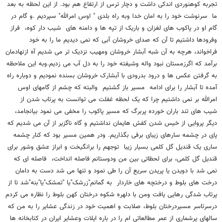
تجربه کوهنوردی اندکی داشت و دچار ترس از ارتفاع هم بود. از این لحظه به بعد
ما سرنوشت خود را به امان خدا وبه راه بلدی " اوس امرالله" سپردیم .و گام در
گام او در پاکوب های لغزان و باریک از تپه ها و دامنه های شیب دار کوه، فراز
وفرودها داشتیم تا آن که صدای خروشان آبی که نمی دیدیم ما را به خود
فراخواند، هرچه به آن شبه آبشار خروشان ومهیب نزدیک تر می شدیم آه ازنهادمان
برآمد که اگرزمستان نبود واله وشیفته خود را به دل آب می زدیم.وبه این ملاحظه
به گرفتن عکس ها و درود بدرودی با آبشارک خروشان بسنده نمودیم و دوباره راه
آمده تا آبشار را برای ادامه مسیر باز گشتیم والبته که چشم از گامهای اوس
امرالله بر نمی داشتیم چرا که یک لحظه غفلت می توانست به پرتاب شدن از
شیب های تند باران خورده پربرگ که مسیر پاکوب را مخفی می نمود بیانجامد،
دیگر پروایی از خیس شدن کفش هایمان نداشتیم و گاه ناگزیر از آن می شدیم که
پای در چشمه سارهای زیبای برفی بگذاریم. ودر همین مسیر بود که کنار چشمه
ساری یک قندیل گل کلمی بسیار زیبا توجهم را برانگیخت و ابراز عشق وشور برای
قندیل گل کلمی، برای لحظاتی بین من ودوستانم فاصله انداخت، فاصله ای که
نمی شد با دویدن یا پریدن سریع آن را طی نمود و تنها می شد دست به دامان
درخت های بلوط و درختچه های خاردار به گمانم"زرشک"یا "تمشک"یا"بنه"شد تا از
پرتاب شدگی رهایی یافت ومن با دلهره شکوه درختان کهن بلوط را نظاره می کردم
درسرتاسر مسیردرختان بلوط، صلابت و اهمیت خود در زندگی عشایر را به من که
سالهای پرشماری از عمر مطالعاتی ام را در باره ایلات وعشایر ایران در کتابخانه ها