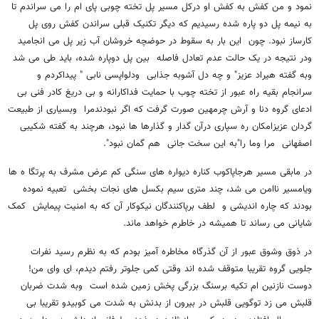
نمود و من کفش به کفش او درکل مسیر پل تخته چوبی پای ام را می سراندم تا
به نیمه پل دو پاره شده رسیدیم که دیگر تکنیک قبلی سراندن کفش روی پل
کارساز نبود. چون این بار به سقوط در حوضچه خروشان آب زیر پل می انجامید
ودر نتیجه در یک حالت عدم تعادل فاصله بین پل دوپاره شده، باید طی می شد
وبه گفته هیراد عزیز" و چه دل آشوبه جذابی ودلواپسی نابی " پیداکردم و
سرانجام بقیه راه عبور از تخته چوب با حمایت فداکارانه و بی دریغ کادر فنی بی
ادعای گروه دنا و آرش چرمهین صورت گرفت که اگر نبودندمرا وبسیاری از طبیعت
گردان عزیزامکان ره سپاری درآن گدار و گذارها ها نبود، هرچند به گفته شکیبی
اصفهانی مرا وما را"به این سخت جانی هم گمان نبود".
در مابقی مسیر هرجاپاکوب کناره دیواره های سنگی کم عرض مشرف به پرتگا ه ها
ویامسیر ناامن می شد، چند متری سیم بکسل های نجات بخشی تعبیه نموده
بودند که چاره اندیشی و لطف برپاکنندگان نیکوکار آن که به امنیت پیمایش کمک
شایانی می رساند تا همیشه در خاطرم خواهد ماند.
در ذوق وشوق عبور از آن گذرگاه مخاطره آمیز بودم که به نظرم رسید نفرات
جلویی گروه تقریبا متوقف شده اند وقتی کمی جلوتر رفتم دیدم، ای وای من!
دوست نازنین ام تکیه برسنگ بزرگی پخش زمین شده است وبه شدت ضربان
قلبش می زد توگویی قلبش در بیرون از بدنش به شدت می کوبیدو تقریبا بی