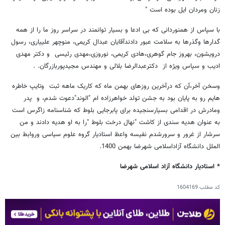
زنان ومردان ایل بوده است "
با سپاس از همنوردانی که بی ادعا و بسیار توانمند در سراسر روز ما را از همه
گدارها وگذرها به سلامت عبور دادندآقایان عبدال کریمی، منوچهر علییاری، رسول
درویشون، بهروز جام گوهری،هادی کریمی، نوروزی،مهدی رئیسی و دکتر مهدی
ادیب و سپاس ویژه از دکترعبدالرضا بلالی و مهندس مجیدپوربازرگان. .
وسخن آخر،آن که درآخرین روزهای بهمن ماه که کاریک ماهه ثبت وتایپ خاطره
هایم رو به پایان بود به جشن تولد خواهرزاده ام "الوند"دعوت شدم، و پدر
ومادرش در اقدامی بسیارسنجیده برای پابرجایی بلوط که شناسنامه زاگرس است
به عنوان هدیه سندی از کاشت "نهال درخت بلوط "را به او هدیه دادند و من
سرشار از غرور و سرورشدم نفیسه واعظ استادیار گروه علوم سیاسی وروابط بین
الملل دانشگاه آزاداسلامی شهرضا بهمن 1400.
* استادیار دانشگاه آزاد اسلامی شهرضا
کد مطلب
1604169