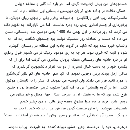
جستجوهای من پیش ازطبیعت گردی ام، در باره آب گلور و منطقه دوپلان
همگی دلالت بر جاذبه های فراوان توریستی تابستانی این منطقه نام نا آشنا
مانندرفتینگ، زیپ لاین،پاراگلایدرو جامپینگ، برفراز یکی از پلهای زیبای دوپلان، با
برخورداری از چشم اندازی زیبای رود ودره ،داشت. اما من ناباورانه به تقویم نگاه
می کردم که روز برنامه را اول بهمن ماه 1400 یعنی دومین ماه زمستانی، نشان
می داد که دست بر تصادف روز سمبلیک تولدم بود چشمهای شگفت زده ام به
واتساپ خیره شده بود که شاید در گروه، جاذبه این منطقه در زمستان گوشزد
شود و البته که خبری نبود. هر چه به روز موعود نزدیک تر می شدیم خیال پردازی
ام در باره جاذبه های زمستانی منطقه پروبال بیشتری می گرفت اما برای آن که
یکسره خود را به دست خیال نسپارم از دو سه نفراز دانشجویان گرانقدرم که
ساکن اردل بودند پرس وجویی نمودم که آنها هم جاذبه های کم نظیر گردشگری
را مورد تائید قرار می دادند ولی توصیه می نمودند که سفر را به تابستان موکول
کنید. اما در گروه واتساپی" برنامه آب گلور" سکوت غریبی حکمفرما بود و چنین
طرح شده بود که ما به منطقه ای در سرحد استان چهار محال و خوزستان می
رویم واین برای ما به، هوا مطبوع وهمه چیز عالی و من چقدر خوبم
،تعبیرشد.هرچنددر پاره ای طبیعت گردی ها، فرد می داند که خود را باید به
دیوانگی بسپارد،آن دیوانگی که به تعبیر رومن رولان " همیشه در آستانه در است"
درهرحال، خود را درخلسه نوعی عشق دیوانه کننده به طبیعت پرتاب نمودم،