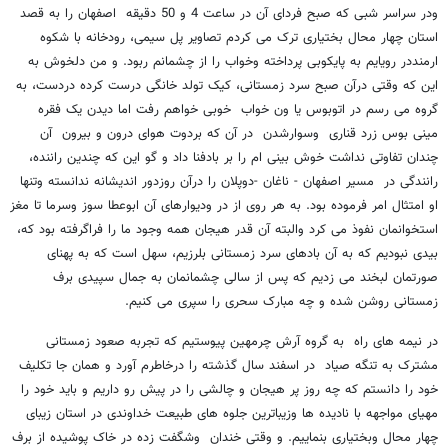
ودر سراسر شبی که صبح فردای آن در ساعت 4 و 50 دقیقه اصفهان را به قصد
استان چهار محال بختیاری ترک می کردم تصاویر پل سیمی، رودخانه با شکوه
ارمنددر رویایم به پایکوبی پرداخته وخواب را از چشمانم ربود. و من دلخوش به
این که وقتی درآن صبح سرد زمستانی، کیک تولد خانگی درست کرده دردست، به
گروه می رسم در اتوبوس یا ون خواب خوبی خواهم رفت اما دیدن یک فقره
مینی بوس زرد قناری وسوارشدن در آن که بردوت هوای درون و بیرون آن
چندان تفاوتی نداشت خوش بینی ام را بر بادفنا داد و گو این که چندین راننده،
رانندگی در مسیر اصفهان - ناغان -دوپلان را درآن روزدور اندیشانه ندانسته وتنها
او امتثال امر فرموده بود. به هر روی از در ودیوارهای آن ابوعطا سوز وسرما تا مغز
استخوانمان نفوذ می کرد والبته آن قدر هیجان همه وجود ما را فراگرفته بود که،
بیدی نبودیم که به آن بادهای سرد زمستانی بلرزیم، سهل است که به پهنای
صورتمان لبخند می زدیم که پس از سالی چشمانمان به جمال سپیدی برف
زمستانی روشن شده و چه مبارک سحری را سپری می کنیم.
در نیمه های راه به گروه آرش چرمهین پیوستیم که تجربه صعود زمستانی
مشترک به تنگه صیاد در اسفند سال گذشته را درخاطرم آورد و همان جا تکلیف
خود را دانستم که چه روز پر هیجان و چالشی را در پیش رو داریم و باید خود را
مهیای مواجهه با نادیده ها وزیباترین جلوه های طبیعت خداوندی در استان زیبای
چهار محال وبختیاری بنماییم. و وقتی خندان وشگفت زده در خاک پوشیده از برف