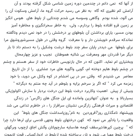
از آنها که نمی دانم در چندمین دوره زمین شناسی شکل گرفته بودند و آن
آرامش کم نظیری که گاه به نظر می رسید حرکت گروه ما، آرامش وسکوت آن را
می آلود، شده بودم وگاهی وسوسه می شدم چندتایی از بلوط های هوس انگیز
بر زمین فرو افتاده بلوط را بردارم.، ولی، به خاطر سحرانگیزی و مخاطره آمیز
بودن مسیر، یارای برداشتن آن بلوطهای پر درخشش را در خود نمی دیدم وناگفته
نماندکه سرقدم خویشتن دار و با معرفت گروه وقتی در طول مسیرشوروشوق مرا
برای بلوطها می دیددر پایان سفر چند بلوط درشت وشکیل را به دستم داد تا بار
دیگر مرا قدردان مهر ومعرفت بی شائبه هموطنان نجیب و عزیز چهارمحال
وبختیاری ام نماید. اکنون که در حال بازنویسی خاطرات خود از سفر هستم و چشم
در چشم بلوط هایم دوخته ام، گویی واگویه های مرد عشایری را از دل تاریخ
معاصر می شنیدم که وقتی سر در پی احشام در کوه وکتل می دوید، با خود
زمزمه می کرد " که اگر بز سرخم بزایه و بلوطم در آید چه منتم به دیگرانه "
وبیش از پیش اهمیت وکاربرد درخت بلوط این درخت بردبار با سازش اکولوژیکی
بسیاربالا و به عنوان "تنهاترین وامانده ای ایل جنگل های زاگرس" در زندگی
اقتصادی و میراث فرهنگی زارگرس نشینان سرافراز را ، در خاطرم تداعی می شد
وپیشنهاد نامگذاری روز7فروردین به نام"روزپاسداشت جنگل های بلوط" این
واقعیت را یادآور می نمود که کهن درختهای بلوط وجهی قدسی برای لرها دارد چرا
که " پرچین کپرها،تیرسقف کومه ها،سایه سارچوپانان وآتش اجاق ازچوب وبرگهای
درخت بلوط مهیا می شود و نان برساخته شده ازبلوط در ادوارکمیابی قوت لایموت