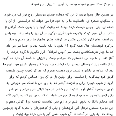
و مراکز اسناد سپری نموده بودم، یاد آوری شیرینی می نمودند.
در همین حال وهوا بودیم تا این که دوباره صدای موسیقی روح نواز آب دربرخورد
با سنگهای صخره ای باصلابت ما را به خود فرا می خواند که درقسمتی از آن با
تخته ای، پلی چوبی درست کرده بودند که یکایک گروه با یا بدون کمک گرفتن از
طناب از آن عبور کردند وتجربه شورانگیزی دیگری در آن روز را رقم زدند وبه پاس
آن لحظه های تکرار نشدنی عکس ها گرفته وشور وشوق ها بروز دادیم و دیگر
بار"مرد کوهستان ها"، همه گروه 41 نفری را نگه داشته بود و صدا سر می داد
که ما چهار نفرهمکلاسی پشت سر "ااوس امرالله" قرار بگیریم تا گروه حرکت را
آغاز کند و ما چه می دانستیم که سرقدم چابک و تیزپای ما قصد آن دارد که گروه
را از بالابه زیارت وآستان بوسی یک آبشار دایره ای شکل بسیار لغزان ببرد. این جا
بود که علاوه بر دلشوره شدید برای دوست عزیزم که هر گز تجربه چنین طبیعت
گردی کوه پیماگونه را نداشت، برای اولین بار در آن روز احساس کردم که برای
فرود از شیب دیواره برفی و لغزنده آبشار که به باور من با اندک سر خوردنی به
درون حوضچه آبشار فرو غلتیده می شدم، در خود توانی نمی دیدم و هر قدر
یکی ازمهربانوهای همنوردگروه از من می خواست که بدون آن که به پائین نگاه
کنم محکم بااتکا به باتوم قدم بر د ارم نمی توانستم توصیه اورا گوش دهم و
این دوباره مسئول بردبار فنی گروهمان و یکی از کوهنوردان با تجربه گروه چرمهین
بودند که به یاری ام آمدند تا آن شیب نفس گیر را طی کرده وبه زیارت و