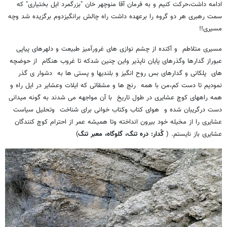
ادامه داشت،حرکت کنیم و به فرمان آقا منوچهر خان "بزرگمرد ایل بختیاری" که
سمت رهبری هر دو گروه را برعهده داشت راه چالش برانگیزدوم برگزیده شد وچه
مسیری!!
مسیری متلاطم و آکنده از چشم نوازی های غرورآمیز طبیعت و دلهرهای پیاپی
عبوراز گدارها وگذرهای پایان ناپذیر واین چنین شدکه تا غروب هنگام از حوضچه
های پلکانی و گدارهای بس روح انگیز و بلندیها و پستی ها به دشوار ی گذر
نمودیم تا دست کم،من با همه رنج ها و مشقاتی که ایلات وعشایر در ایل راه و
همه راههای کوچ عشایری در طول تاریخ با آن مواجهه می شدند به گونه میدانی
دست درگریبان شده و هوای کتاب وکتاب خوانی برای شناخت وتحلیل سیاست
عشایری را از مخیله خود بیرون انداخته وتا همیشه عمر از احترام کوچ کنندگان
عشایری باز نایستم. (
گُدار: دره تنگ، گلوگاه، معبر تنگ
)