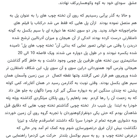
عشق سودای خود به کوه وکوهساربرکف نهادند.
و حالا به گذر پرآبی رسیدیم که روی آن تخته چوب های را به عنوان پل به
هم متصل نموده بودند ازآن پل هایی که فقط می شد درکتاب یا فیلم های
ماجراجویانه خواند ودید. ودر دو سوی تخته ها دیواره ای با سیم بکسل به گونه
نامتقارنی درست کرده بودند اندکی از آن هیجان و میزان آدرنالین ترشح شده
دربدن را وقتی می توانی تصور نمایی که بدانی آن" تخته چوب های پل" نامیده
شده یکسره نبودند و در طول پل دوپاره می شدند ویک فاصله 10 الی 20
سانتیمتری بین تخته های طرفین پل چوبی وجود داشت و به خاطر گام گذاشتن
هیجانی وترس آلود همنوردانی دراین سوی و آن سوی پل، این شکاف نامتقارن تر
شده وروبروی هم قرار نمی گرفتند وتنها نقطه اتصال در بین زمین وآسمان همان
سیم های بکسل بودند. وقتی نوبت به گذارمن رسید در همان آغازراه، کمی کوله
پشتی نه چندان سنگین ام به دیواره سنگی گیر کرد ومرا ناگهان به جلو هل داد
که به زحمت آن را رها کردم بعد پاهایم را روی پلکان میلگردی گذاشته وپله پله
خودرا به ابتدا پل شیب دار تخته چوبی گذاشتم تخته چوب هایی که دقایق قبل
شاهدآن بودم که حتی یکی دونفرازکوهنوردان با تجربه گروه روی آن زمین خوردند
وبه دشواری هرچه تمام تر خودرا سرپا نگه داشتند اماسرقدم چابک و تیزپا
نگذاشت بیش ازآن غرق درتصویرسازی شوم وبه کمک ام آمد ودر حالی که
درعرض تخته چوب و رو به سیم بوکسل بلندتر حرکت می کردمرا راهنمایی می