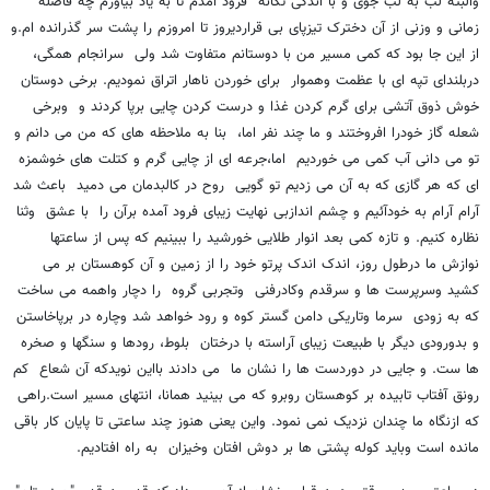
والبته لب به لب جوی و با اندکی تکانه فرود آمدم تا به یاد بیاورم چه فاصله
زمانی و وزنی از آن دخترک تیزپای بی قراردیروز تا امروزم را پشت سر گذرانده ام.و
از این جا بود که کمی مسیر من با دوستانم متفاوت شد ولی سرانجام همگی،
دربلندای تپه ای با عظمت وهموار برای خوردن ناهار اتراق نمودیم. برخی دوستان
خوش ذوق آتشی برای گرم کردن غذا و درست کردن چایی برپا کردند و وبرخی
شعله گاز خودرا افروختند و ما چند نفر اما، بنا به ملاحظه های که من می دانم و
تو می دانی آب کمی می خوردیم اما،جرعه ای از چایی گرم و کتلت های خوشمزه
ای که هر گازی که به آن می زدیم تو گویی روح در کالبدمان می دمید باعث شد
آرام آرام به خودآئیم و چشم اندازبی نهایت زیبای فرود آمده برآن را با عشق وثنا
نظاره کنیم. و تازه کمی بعد انوار طلایی خورشید را ببینیم که پس از ساعتها
نوازش ما درطول روز، اندک اندک پرتو خود را از زمین و آن کوهستان بر می
کشید وسرپرست ها و سرقدم وکادرفنی وتجربی گروه را دچار واهمه می ساخت
که به زودی سرما وتاریکی دامن گستر کوه و رود خواهد شد وچاره در برپاخاستن
و بدورودی دیگر با طبیعت زیبای آراسته با درختان بلوط، رودها و سنگها و صخره
ها ست. و جایی در دوردست ها را نشان ما می دادند بااین نویدکه آن شعاع کم
رونق آفتاب تابیده بر کوهستان روبرو که می بینید همانا، انتهای مسیر است.راهی
که ازنگاه ما چندان نزدیک نمی نمود. واین یعنی هنوز چند ساعتی تا پایان کار باقی
مانده است وباید کوله پشتی ها بر دوش افتان وخیزان به راه افتادیم.