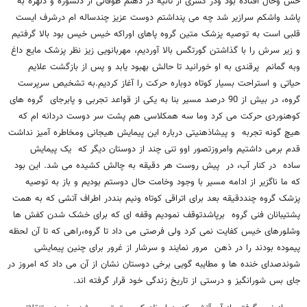
حس وحال افتاده بود ودر کسری از ثانیه در ذهنم طوفانی از دلشوره و دلهره به
پاشد واشکم سرازیر شد چه می پنداشتم دوست عزیز چندساله ام درشرف ایست
قلبی است به توصیه پزشک متین گروه پاهای اوراکه خیس خیس بود بالا گرفتیم
و زیر سرش را با گذاشتن گورتگس بالا آوردیم، مهربانویی زیز نظر پزشک مایع داغ
وبه گمانم پرقندی به او خورانید تا حالش بهبود یابد و پس از بازگشت علایم
حیاتی و استراحت بسیار کوتاه دوباره حرکت را آغاز کردیم.به تشخیص سرپرست
گروه، در بیش از 90 درصد مسیر بنا به یکی از قواعد تجربی و پابرجای گروه های
کوهنوردی حرکت می کرد وما سه همکلاسی هم پشت سر دوست دردانه ام که
هیچ گونه تجربه و پیشاذهنیتی درباره این پیمایش هیجانی ومخاطره آمیز نداشت
قدم برمی داشتیم وامروزتصور اوو تنی چند از دوستان دیگر که یک پیمایش
ساده در کنار آب، در پیش روست هر دقیقه به چالش کشیده می شد. این بود
که ما ناگزیر از ادامه مسیر با وجود وخامت حال دوستم بودیم و باز به توصیه
پزشک گروه چنددقیقه بعد برای اتراقی کوتاه ونیم بنددر اطراف آتشی که به همت
پشتیبانان فنی گروه برپاشدتوقف نمودیم وقفه ای که برای خشک شدن کفش ها
وشلورهای خیس کفایت نمی کرد ولی فرصتی می داد تا گروه،راهی که تا آن لحظه
پیموده بودند را در ذهن مرور نمایند و سرشار از غرور برای چنین پیمایشی
شوندصدای خنده ها و مطایبه گویی برخی دوستان نشان از آن می داد که امروز در
جای بس شورانگیز و درستی از تاریخ زندگی خود قرار گرفته اند.