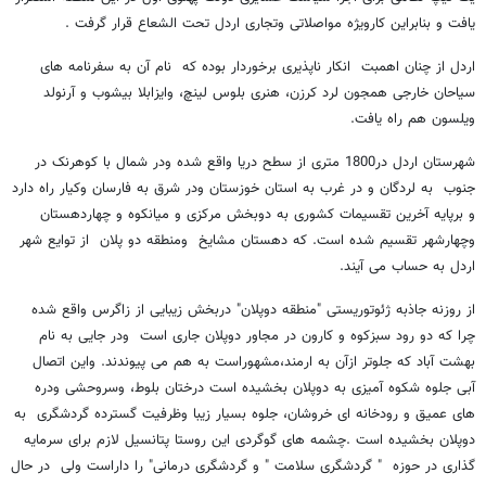
یافت و بنابراین کارویژه مواصلاتی وتجاری اردل تحت الشعاع قرار گرفت .
اردل از چنان اهمبت انکار ناپذیری برخوردار بوده که نام آن به سفرنامه های
سیاحان خارجی همجون لرد کرزن، هنری بلوس لینچ، وایزابلا بیشوب و آرنولد
ویلسون هم راه یافت.
شهرستان اردل در1800 متری از سطح دریا واقع شده ودر شمال با کوهرنک در
جنوب به لردگان و در غرب به استان خوزستان ودر شرق به فارسان وکیار راه دارد
و برپایه آخرین تقسیمات کشوری به دوبخش مرکزی و میانکوه و چهاردهستان
وچهارشهر تقسیم شده است. که دهستان مشایخ ومنطقه دو پلان از توایع شهر
اردل به حساب می آیند.
از روزنه جاذبه ژئوتوریستی "منطقه دوپلان" دربخش زیبایی از زاگرس واقع شده
چرا که دو رود سبزکوه و کارون در مجاور دوپلان جاری است ودر جایی به نام
بهشت آباد که جلوتر ازآن به ارمند،مشهوراست به هم می پیوندند. واین اتصال
آبی جلوه شکوه آمیزی به دوپلان بخشیده است درختان بلوط، وسروحشی ودره
های عمیق و رودخانه ای خروشان، جلوه بسیار زیبا وظرفیت گسترده گردشگری به
دوپلان بخشیده است .چشمه های گوگردی این روستا پتانسیل لازم برای سرمایه
گذاری در حوزه " گردشگری سلامت " و گردشگری درمانی" را داراست ولی در حال