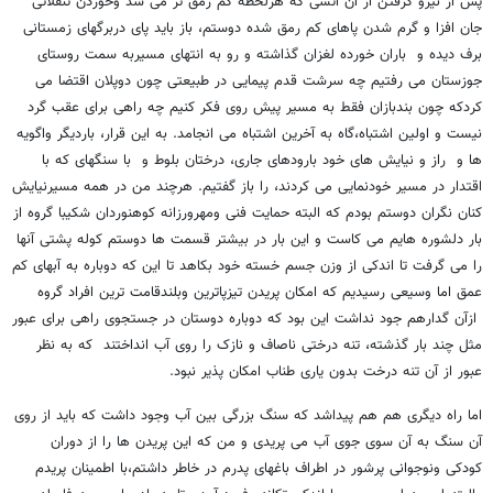
پس از نیرو گرفتن از آن آتشی که هرلحظه کم رمق تر می شد وخوردن تنقلاتی
جان افزا و گرم شدن پاهای کم رمق شده دوستم، باز باید پای دربرگهای زمستانی
برف دیده و باران خورده لغزان گذاشته و رو به انتهای مسیربه سمت روستای
جوزستان می رفتیم چه سرشت قدم پیمایی در طبیعتی چون دوپلان اقتضا می
کردکه چون بندبازان فقط به مسیر پیش روی فکر کنیم چه راهی برای عقب گرد
نیست و اولین اشتباه،گاه به آخرین اشتباه می انجامد. به این قرار، باردیگر واگویه
ها و راز و نیایش های خود بارودهای جاری، درختان بلوط و با سنگهای که با
اقتدار در مسیر خودنمایی می کردند، را باز گفتیم. هرچند من در همه مسیرنیایش
کنان نگران دوستم بودم که البته حمایت فنی ومهرورزانه کوهنوردان شکیبا گروه از
بار دلشوره هایم می کاست و این بار در بیشتر قسمت ها دوستم کوله پشتی آنها
را می گرفت تا اندکی از وزن جسم خسته خود بکاهد تا این که دوباره به آبهای کم
عمق اما وسیعی رسیدیم که امکان پریدن تیزپاترین وبلندقامت ترین افراد گروه
ازآن گدارهم جود نداشت این بود که دوباره دوستان در جستجوی راهی برای عبور
مثل چند بار گذشته، تنه درختی ناصاف و نازک را روی آب انداختند که به نظر
عبور از آن تنه درخت بدون یاری طناب امکان پذیر نبود.
اما راه دیگری هم هم پیداشد که سنگ بزرگی بین آب وجود داشت که باید از روی
آن سنگ به آن سوی جوی آب می پریدی و من که این پریدن ها را از دوران
کودکی ونوجوانی پرشور در اطراف باغهای پدرم در خاطر داشتم،با اطمینان پریدم