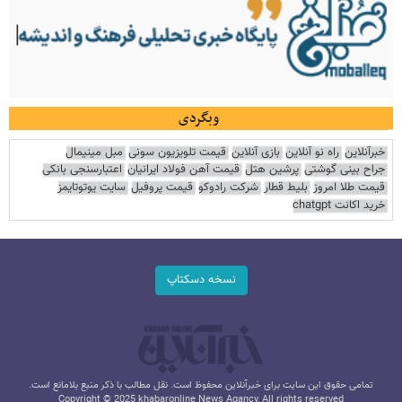
وبگردی
خبرآنلاین
راه نو آنلاین
بازی آنلاین
قیمت تلویزیون سونی
مبل مینیمال
جراح بینی گوشتی
پرشین هتل
قیمت آهن فولاد ایرانیان
اعتبارسنجی بانکی
قیمت طلا امروز
بلیط قطار
شرکت رادوکو
قیمت پروفیل
سایت یوتوتایمز
خرید اکانت chatgpt
نسخه دسکتاپ
تمامی حقوق این سایت برای خبرآنلاین محفوظ است. نقل مطالب با ذکر منبع بلامانع است.
Copyright © 2025 khabaronline News Agancy, All rights reserved