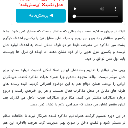
عمل نکنید❌ "پرسش‌نامه"
◀ پرسش‌نامه
البته در جریان مذاکره همه موضوعاتی که مدنظر ماست که محقق نمی شود. ما با
یکسری مطالباتی به وین می رویم و طرف های مقابل نیز با یکسری اهداف دیگری
پشت میز مذاکره می نشینند، طبعا هر دو طرف ممکن است به اهداف اولیه شان
نرسند و یکسری تنزل هایی را از خود نشان دهند اما اینکه آن تنزل ها چیست،
باید اول متن توافق را دید.
چون متن توافق را نداریم رسانه‌های ایرانی عملا امکان قضاوت درباره محتوا برای
شان میسّر نیست. واقعا متوجه نشدیم چرا همراه هیأت مذاکره کننده، خبرنگاران
ایرانی را نبردند، همان موقع هم به این موضوع اعتراض کردیم. البته رسانه های
طرف های مقابل در محل مذاکرات فعال هستند و هر روز خبرهای راست و دروغ
درباره مذاکرات منتشر می کنند، مثلا برای مذاکرات ضرب الاجل می گذارند بعد
ایران مقصر نشان می دهند که همراهی لازم را نشان نمی دهد.
در این دوره تصمیم گرفتند همراه تیم مذاکره کننده خبرنگار نبرند تا اطلاعات منظم
تر منتشر شود و فضای داخل را بتوان بهتر مدیریت کرد. هرچند بالاخره این هم