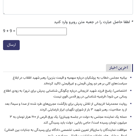
*
لطفا حاصل عبارت را در جعبه متن روبرو وارد کنید
9 + 9 =
ارسال
آخرین اخبار
بیانیه مجلس خطاب به پزشکیان درباره سهمیه و قیمت بنزین/ رهبر شهید انقلاب در ابلاغ
سیاست‌های کلی بر هر دو روش قیمتی و غیرقیمتی تاکید کرده‌اند
اختصاصی/ پاسخ فرزند شهید لاریجانی درباره چگونگی شناسایی پدرش برای ترور/ به زودی اطلاع
رسانی می شود/ فرضیه شناسایی در روز قدس قوی نیست
روایت محمدرضا لاریجانی از تلاش پدرش برای بازگشت مجری‌های طرد شده از صدا و سیما/ بعد
از رد صلاحیت، رهبر شهید ۳ بار از شورای نگهبان ابراز نارضایتی کردند
حمله یک نماینده مجلس به دولت در جلسه وبیناری/ یک ورق قرص از ۲۰۰ هزار تومان به ۳
میلیون تومان رسیده است/ حاجی بابایی: دولت باید رسیدگی کند
موافقت نمایندگان با سازوکار تعیین شعب تخصصی دادگاه برای رسیدگی به جنایات بین المللی/
اموال و دارایی‌های عاملان جنایات بین‌المللی مصادره می‌شود