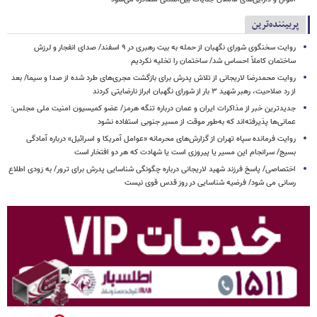
پربیننده‌ترین
روایت سخنگوی شورای نگهبان از حمله به بیت رهبری در ۹ اسفند/ صدای انفجار و لرزش
ساختمان کاملاً احساس شد/ ساختمان را تخلیه نکردیم
روایت محمدرضا لاریجانی از تلاش پدرش برای بازگشت مجری‌های طرد شده از صدا و سیما/ بعد
از رد صلاحیت، رهبر شهید ۳ بار از شورای نگهبان ابراز نارضایتی کردند
جدیدترین خبر از مذاکرات ایران و عمان درباره تنگه هرمز/ عضو کمیسیون امنیت ملی مجلس:
عمانی‌ها پذیرفته‌اند که به‌طور موقت از مسیر جنوبی استفاده نشود
روایت فرمانده سپاه تهران از گزارش‌های محرمانه «عوامل آمریکا و اسرائیل» درباره آمادگی
بسیج/ سرانجام این مسیر یا پیروزی است یا شهادت که هر دو افتخار است
اختصاصی/ پاسخ فرزند شهید لاریجانی درباره چگونگی شناسایی پدرش برای ترور/ به زودی اطلاع
رسانی می شود/ فرضیه شناسایی در روز قدس قوی نیست