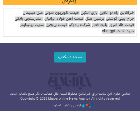
وبگردی
خبرآنلاین
راه نو آنلاین
بازی آنلاین
قیمت تلویزیون سونی
مبل مینیمال
جراح بینی گوشتی
پرشین هتل
قیمت آهن فولاد ایرانیان
اعتبارسنجی بانکی
قیمت طلا امروز
بلیط قطار
شرکت رادوکو
قیمت پروفیل
سایت یوتوتایمز
خرید اکانت chatgpt
نسخه دسکتاپ
تمامی حقوق این سایت برای خبرآنلاین محفوظ است. نقل مطالب با ذکر منبع بلامانع است.
Copyright © 2025 khabaronline News Agancy, All rights reserved
طراحی و تولید: نستوه