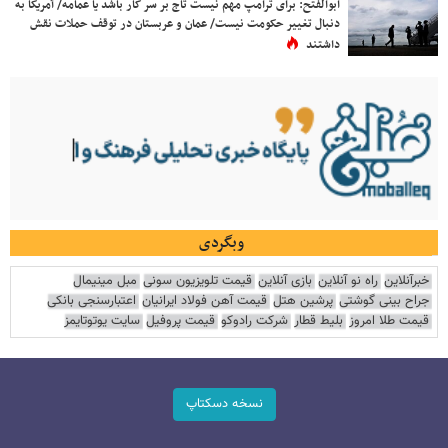
ابوالفتح: برای ترامپ مهم نیست تاج بر سر کار باشد یا عمامه/ آمریکا به
دنبال تغییر حکومت نیست/ عمان و عربستان در توقف حملات نقش
داشتند
وبگردی
خبرآنلاین
راه نو آنلاین
بازی آنلاین
قیمت تلویزیون سونی
مبل مینیمال
جراح بینی گوشتی
پرشین هتل
قیمت آهن فولاد ایرانیان
اعتبارسنجی بانکی
قیمت طلا امروز
بلیط قطار
شرکت رادوکو
قیمت پروفیل
سایت یوتوتایمز
نسخه دسکتاپ