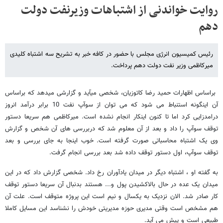
روایت خواندنی از اشتباهات وزیرنفت دولت
دهم
رئیس کمیسیون انرژی مجلس با حضور در کافه خبر به تشریح سه اشتباه کلیدی
میرکاظمی وزیر نفت دولت دهم پرداخت.
براساس اظهارات حمید رضا کاتوزیان، شخصی میآید و گزارشی میدهد که براساس
آن اینگونه استنباط می شود که می توان از سوآپ نفت 10 برابر درآمد انروز
درامدزایی کرد اما تا کنون اینکار انجام نشده است. میرکاظمی هم سریعا دستور
توقف سوآپ را داد و بعد از آن معلوم شد که دربررسی های آن شخص و گزارش
وی یک اشتباه محاسباتی صورت گرفته است. خوب اینجا به جای بررسی و بعد
توقف سوآپ، اول دستور توقف داده شد بعد بررسی انجام گرفت.
به گفته او ، اشتباه دیگر در میدان یادآوران رخ داد. شخصی گزارش داد که در این
میدان یک عده در حال بالاکشیدن پول و... هستند بدنبال آن سریعا دستور توقف
کار صادر شد. الان نزدیک به یکسال و نیم است این پروژه متوقف است. علت آن
هم مشخص است وقتی مدیری حوزه مدیریتی خودش را نشناسد این مسایل کاملا
طبیعی است و پیش می آید.