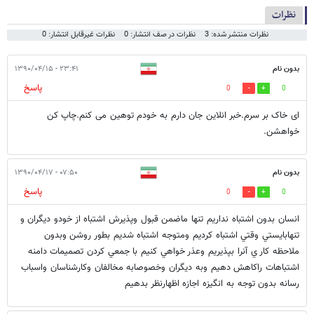
نظرات
نظرات منتشر شده: 3
نظرات در صف انتشار: 0
نظرات غیرقابل انتشار: 0
بدون نام
۲۳:۴۱ - ۱۳۹۰/۰۴/۱۵
پاسخ
0
0
ای خاک بر سرم.خبر انلاین جان دارم به خودم توهین می کنم.چاپ کن
خواهشن.
بدون نام
۰۷:۵۰ - ۱۳۹۰/۰۴/۱۷
پاسخ
0
0
انسان بدون اشتباه نداريم تنها ماضمن قبول وپذيرش اشتباه از خودو ديگران و
تنهابايستي وقتي اشتباه كرديم ومتوجه اشتباه شديم بطور روشن وبدون
ملاحظه كار ي آنرا بپذيريم وعذر خواهي كنيم با جمعي كردن تصميمات دامنه
اشتباهات راكاهش دهيم وبه ديگران وخصوصابه مخالفان وكارشناسان واسباب
رسانه بدون توجه به انگيزه اجازه اظهارنظر بدهيم