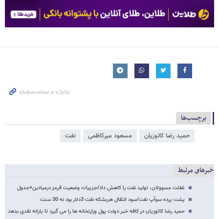
برچسب‌ها
حمید رضا کاتوزیان
مسعود میرکاظمی
نفت
خبرهای مرتبط
غفلت مسوولان، تولید نفت را کاهش داد/جزییات وضعیت قرمز درمیادین+جدول
پشت پرده سوآپ نفت/سود انتقال هربشکه نفت 3دلار بود نه 30 سنت
حمید رضا کاتوزیان در کافه خبر:دولت پول وزارتخانه ها را می گیرد تا یارانه نقدی بدهد