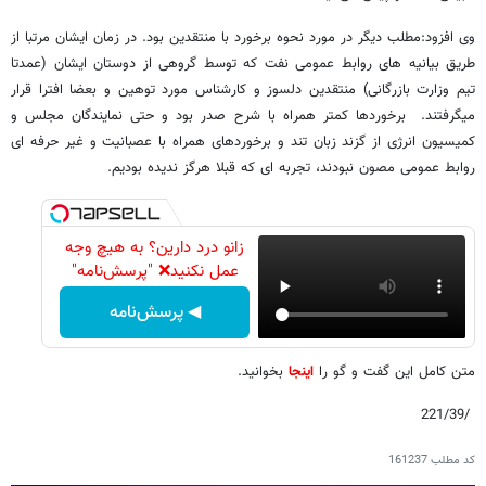
وی افزود:مطلب دیگر در مورد نحوه برخورد با منتقدین بود. در زمان ایشان مرتبا از
طریق بیانیه های روابط عمومی نفت که توسط گروهی از دوستان ایشان (عمدتا
تیم وزارت بازرگانی) منتقدین دلسوز و کارشناس مورد توهین و بعضا افترا قرار
میگرفتند. برخوردها کمتر همراه با شرح صدر بود و حتی نمایندگان مجلس و
کمیسیون انرژی از گزند زبان تند و برخوردهای همراه با عصبانیت و غیر حرفه ای
روابط عمومی مصون نبودند، تجربه ای که قبلا هرگز ندیده بودیم.
زانو درد دارین؟ به هیچ وجه
عمل نکنید❌ "پرسش‌نامه"
◀ پرسش‌نامه
متن کامل این گفت و گو را
اینجا
بخوانید.
/221/39
کد مطلب
161237