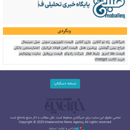
وبگردی
خبرآنلاین
راه نو آنلاین
بازی آنلاین
قیمت تلویزیون سونی
مبل مینیمال
جراح بینی گوشتی
پرشین هتل
قیمت آهن فولاد ایرانیان
اعتبارسنجی بانکی
قیمت طلا امروز
بلیط قطار
شرکت رادوکو
قیمت پروفیل
سایت یوتوتایمز
خرید اکانت chatgpt
نسخه دسکتاپ
تمامی حقوق این سایت برای خبرآنلاین محفوظ است. نقل مطالب با ذکر منبع بلامانع است.
Copyright © 2025 khabaronline News Agancy, All rights reserved
طراحی و تولید: نستوه