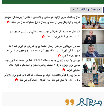
در بحث مشارکت کنید
نماز جماعت سران ترکیه، عربستان و پاکستان + عکس / بن‌سلمان، شهباز
شریف و اردوغان پس از امضای پیمان دفاع مشترک نماز خواندند
شما نظر بدهید/ اگر خبرنگار بودید چه سوالی از رئیس جمهور در
نشست خبری فردا می‌پرسیدید؟
سناتور آمریکایی خواهان ارسال اسلحه برای شورش در ایران شد / تد
کروز: فرقی نمی‌کند پسر شاه روی کار بیاید یا مریم رجوی، هر کسی جز
جمهوری اسلامی
«پیمان مکه» و آرایش جدید منطقه / ائتلاف نظامی جدید اسلامی چه
پیامی برای تهران دارد؟ / مثلث ریاض، آنکارا و اسلام‌آباد علیه خلاء
امنیتی غرب
سوسن پرور: دیگر «عاشق» حرفه‌ام نیستم/ شو آف‌های لازم برای بازیگر
بودن را ندارم/ مِهر هم مثل نان آدم‌ها را نمک‌گیر می‌کند