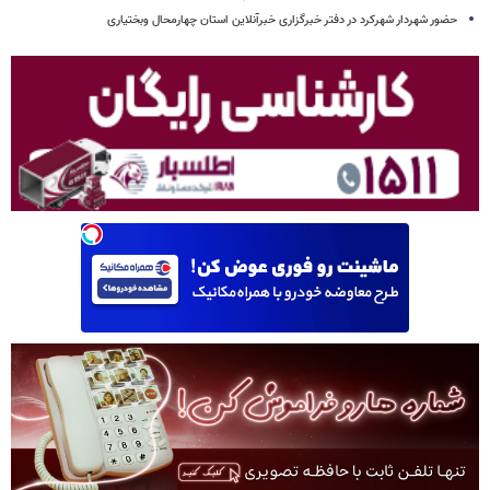
حضور شهردار شهرکرد در دفتر خبرگزاری خبرآنلاین استان چهارمحال وبختیاری