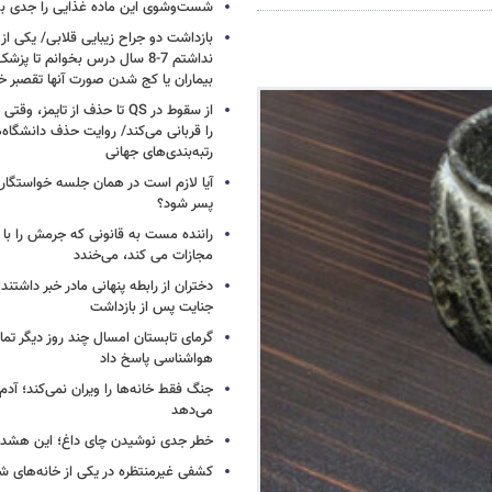
شست‌وشوی این ماده غذایی را جدی بگ
بازداشت دو جراح زیبایی قلابی/ یکی از
نداشتم 7-8 سال درس بخوانم تا 
بیماران یا کج شدن صورت آنها تقصبر خ
از سقوط در QS تا حذف از تایمز
را قربانی می‌کند/ روایت حذف دانشگاه‌ه
رتبه‌بندی‌های جهانی
آیا لازم است در همان جلسه خواستگار
پسر شود؟
راننده مست به قانونی که جرمش را با 
مجازات می کند، می‌خندد
دختران از رابطه پنهانی مادر خبر داشتند؛
جنایت پس از بازداشت
گرمای تابستان امسال چند روز دیگر تما
هواشناسی پاسخ داد
جنگ فقط خانه‌ها را ویران نمی‌کند؛ آدم‌
می‌دهد
خطر جدی نوشیدن چای داغ؛ این هشدار 
کشفی غیرمنتظره در یکی از خانه‌های ش