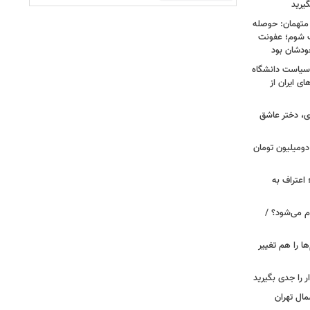
یرید
 متهمان: حوصله
پزشک شوم؛ عفونت
ودشان بود
، وقتی سیاست دانشگاه
ای ایران از
ی، دختر عاشق
دومیلیون تومان
 اعتراف به
م می‌شود؟ /
ها را هم تغییر
را جدی بگیرید
مال تهران