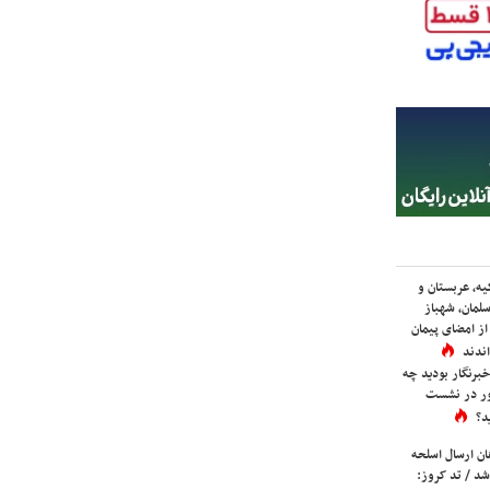
یه، عربستان و
لمان، شهباز
ز امضای پیمان
ندند
برنگار بودید چه
ور در نشست
د؟
ان ارسال اسلحه
شد / تد کروز: