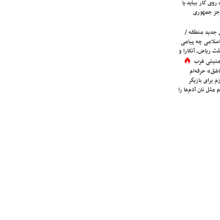
روی کار بیاید یا
جز جمهوری
 جدید منطقه /
اسلامی چه پیامی
لث ریاض، آنکارا و
 امنیتی غرب
شق» حرفه‌ام
م برای بازیگر
 مثل نان آدم‌ها را