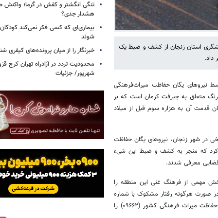
تنگی انگشتر و کفش در گرما؛ واکنش ط
هشدار جدی؟
بیماری‌ای که کسی فکر نمی‌کند کودکان ب
شوند
ردشگری استان زنجان از کشف و ضبط یک
خبرنگار را از میان پرونده‌های کیفری شن
داد.
شهریور/ جزئیات
 نیروهای یگان حفاظت میراث‌فرهنگی
رنگ متعلق به جیرفت کرمان است که بر
ان قدمت آن به هزاره سوم قبل از میلاد
یخی در شهر زنجان، نیروهای یگان حفاظت
ی کرد که منجر به کشف و ضبط این شیء
قضایی معرفی شدند.
ی بخش مهمی از فرهنگ غنی این منطقه را
 در صورت هرگونه رفتار مشکوک با شماره
۳۳۰۳۳۳۵۰ یگان حفاظت میراث‌فرهنگی استان و یا شماره تلفن گویای یگان حفاظت میراث فرهنگی کشور (۰۹۶۶۲) را