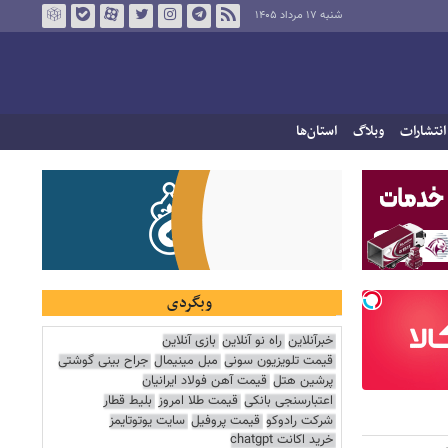
شنبه ۱۷ مرداد ۱۴۰۵
انتشارات
وبلاگ
استان‌ها
وبگردی
خبرآنلاین
راه نو آنلاین
بازی آنلاین
قیمت تلویزیون سونی
مبل مینیمال
جراح بینی گوشتی
پرشین هتل
قیمت آهن فولاد ایرانیان
اعتبارسنجی بانکی
قیمت طلا امروز
بلیط قطار
شرکت رادوکو
قیمت پروفیل
سایت یوتوتایمز
خرید اکانت chatgpt