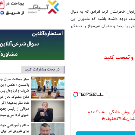
جان خاطرنشان کرد: افرادی که به دنبال
، توجه داشته باشند که ماموران این
یخی را رصد و حفاران غیرمجاز را دستگیر
ه و تعجب کنید
در بحث مشارکت کنید
نماز جماعت سران ترک
پاکستان + عکس / بن‌س
شریف و اردوغان پس ا
دفاع مشترک نماز خوا
شما نظر بدهید/ اگر خ
سوالی از رئیس جمه
 از روش خانگی سفیدکننده
خبری فردا می‌پرسیدی
دان50%تخفیف🔥
سناتور آمریکایی خواه
برای شورش در ایران 