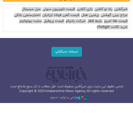
خبرآنلاین
راه نو آنلاین
بازی آنلاین
قیمت تلویزیون سونی
مبل مینیمال
جراح بینی گوشتی
پرشین هتل
قیمت آهن فولاد ایرانیان
اعتبارسنجی بانکی
قیمت طلا امروز
بلیط قطار
شرکت رادوکو
قیمت پروفیل
سایت یوتوتایمز
خرید اکانت chatgpt
نسخه دسکتاپ
تمامی حقوق این سایت برای خبرآنلاین محفوظ است. نقل مطالب با ذکر منبع بلامانع است.
Copyright © 2025 khabaronline News Agancy, All rights reserved
طراحی و تولید: نستوه