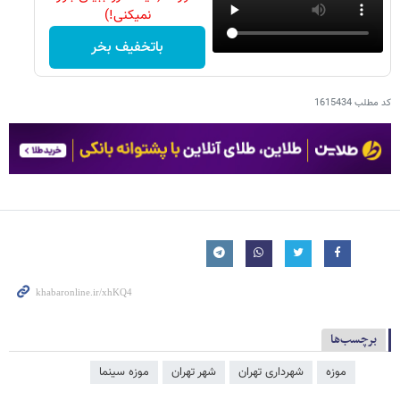
نمیکنی!)
باتخفیف بخر
کد مطلب
1615434
برچسب‌ها
موزه
شهرداری تهران
شهر تهران
موزه سینما