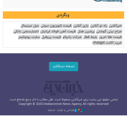
وبگردی
خبرآنلاین
راه نو آنلاین
بازی آنلاین
قیمت تلویزیون سونی
مبل مینیمال
جراح بینی گوشتی
پرشین هتل
قیمت آهن فولاد ایرانیان
اعتبارسنجی بانکی
قیمت طلا امروز
بلیط قطار
شرکت رادوکو
قیمت پروفیل
سایت یوتوتایمز
خرید اکانت chatgpt
نسخه دسکتاپ
تمامی حقوق این سایت برای خبرآنلاین محفوظ است. نقل مطالب با ذکر منبع بلامانع است.
Copyright © 2025 khabaronline News Agancy, All rights reserved
طراحی و تولید: نستوه