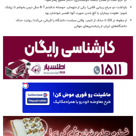
آیا لازم است در همان جلسه خواستگاری، دختر عاشق پسر شود؟
بازداشت دو جراح زیبایی قلابی/ یکی از متهمان: حوصله نداشتم 7-8 سال درس بخوانم تا پزشک
شوم؛ عفونت بیماران یا کج شدن صورت آنها تقصبر خودشان بود
از سقوط در QS تا حذف از تایمز، وقتی سیاست دانشگاه را قربانی می‌کند/ روایت حذف
دانشگاه‌های ایران از رتبه‌بندی‌های جهانی