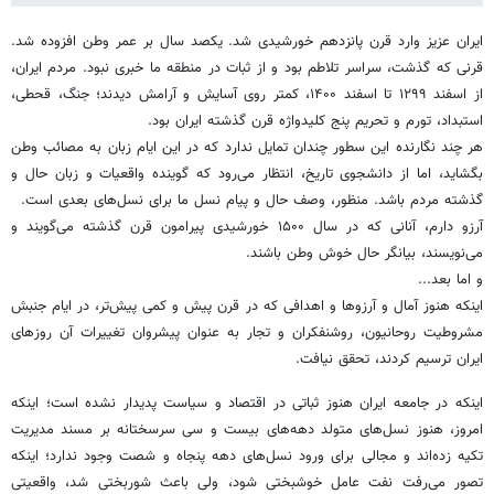
ایران عزیز وارد قرن پانزدهم خورشیدی شد. یکصد سال بر عمر وطن افزوده شد.
قرنی که گذشت، سراسر تلاطم بود و از ثبات در منطقه ما خبری نبود. مردم ایران،
از اسفند ۱۲۹۹ تا اسفند ۱۴۰۰، کمتر روی آسایش و آرامش دیدند؛ جنگ، قحطی،
استبداد، تورم و تحریم پنج کلیدواژه قرن گذشته ایران بود.
هر چند نگارنده این سطور چندان تمایل ندارد که در این ایام زبان به مصائب وطن
بگشاید، اما از دانشجوی تاریخ، انتظار می‌رود که گوینده واقعیات و زبان حال و
گذشته مردم باشد. منظور، وصف حال و پیام نسل ما برای نسل‌های بعدی است.
آرزو دارم، آنانی که در سال ۱۵۰۰ خورشیدی پیرامون قرن گذشته می‌گویند و
می‌نویسند، بیانگر حال خوش وطن باشند.
و اما بعد...
اینکه هنوز آمال و آرزوها و اهدافی که در قرن پیش و کمی پیش‌تر، در ایام جنبش
مشروطیت روحانیون، روشنفکران و تجار به عنوان پیشروان تغییرات آن روزهای
ایران ترسیم کردند، تحقق نیافت.
اینکه در جامعه ایران هنوز ثباتی در اقتصاد ‌و سیاست پدیدار نشده است؛ اینکه
امروز، هنوز نسل‌های متولد دهه‌های بیست و سی سرسختانه بر مسند مدیریت
تکیه زده‌اند و مجالی برای ورود نسل‌های دهه پنجاه و شصت وجود ندارد؛ اینکه
تصور می‌رفت نفت عامل خوشبختی شود، ولی باعث شوربختی شد، واقعیتی