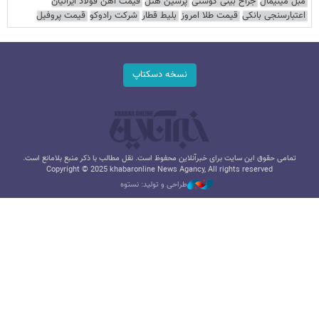
مبل مینیمال
جراح بینی گوشتی
پرشین هتل
قیمت آهن فولاد ایرانیان
اعتبارسنجی بانکی
قیمت طلا امروز
بلیط قطار
شرکت رادوکو
قیمت پروفیل
نسخه دسکتاپ
تمامی حقوق این سایت برای خبرآنلاین محفوظ است. نقل مطالب با ذکر منبع بلامانع است.
Copyright © 2025 khabaronline News Agancy, All rights reserved
طراحی و تولید: نستوه