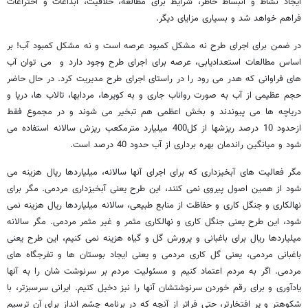
ایجاد نشاط و انبساط خاطر، شرایط برای مطالعه، خلاقیت، ابداعات و اختراعات
فراهم خواهد شد و بسیاری مزایای دیگر.
در ضمن برای اجرای طرح نه مشکل کمبود عرصه است و نه مشکل کمبود آب! بر
اساس مطالعات استعدادیابی، عرصه برای اجرای طرح وجود دارد و می توان آب
های فراوانی که هدر می رود را در راستای اجرای طرح مدیریت کرد. در حال حاضر
حجم عظیمی از آب به صورت رواناب جاری و به کویرها، مردابها، تالاب ها، دریا و
دریاچه ها می پیوندند و بخش اعظمی هم تبخیر می شوند و در مجموع فقط
ازحدود 10 درصد ریزشها از کل400 میلیارد مترمکعب ریزش سالانه استفاده می
شود و میانگین راندمان بهره برداری از آب حدود 40 درصد است.
مگر فعالیت های آبخیزداری که برای اجرای آنها سالانه، میلیاردها ریال هزینه می
شود از همین اصول پیروی نمی کنند، این طرح یعنی آبخیزداری مردمی. مگر برای
نهالکاری و جنگل کاری و حفاظت از منابع طبیعی، سالانه میلیاردها ریال هزینه نمی
شود، این طرح یعنی جنگل کاری و نهالکاری مثمر و غیر مثمر مردمی. مگر سالانه
میلیاردها ریال برای باغبانی و پرورش گل و گیاه هزینه نمی کنیم، این طرح یعنی
باغبانی مردمی، یعنی گل کاری مردمی و یعنی ایجاد بوستان ها و تفرجگاه های
مردمی. اگر به مردم اعتماد کنیم و مسئولیت مردم بر سرنوشت شان را به آنها
یادآوری و برای رقم خوردن سرنوشتشان آنها را نیز دخیل کنیم. ایرانی سرسبزتر، با
شکوهتر و پر افتخارتر، حتی فراتر از آنچه که در برنامه چشم انداز برای آن ترسیم