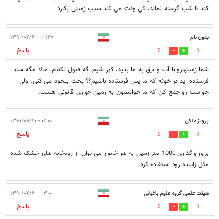
کند تا شب گرسنه نماند، کي وقت مي کند سيب زميني بکارد
بدون نام
۰۰:۲۷ - ۱۳۹۰/۰۴/۲۰
پاسخ
0
0
شما زمینهارو با آب و برق به ما بدید، کور شیم اگه قبول نکنیم. حالا مگه سند
فرستاده اید در خونه که ما پس فرستاده باشیم؟؟ بحث بیخود می کنی. ولی
حواست رو جمع کن که ما حواسمون به زمین خواری قانونی هست.
پرویز ملکی
۰۲:۰۱ - ۱۳۹۰/۰۴/۲۰
پاسخ
0
0
برای واگذاری 1000 متر زمین به هر خانوار می توان از رودخانه های خشک شده
مثل زاینده رود استفاده کرد.
هیئت علمی گروه علوم باغبانی
۰۳:۰۰ - ۱۳۹۰/۰۴/۲۰
پاسخ
0
0