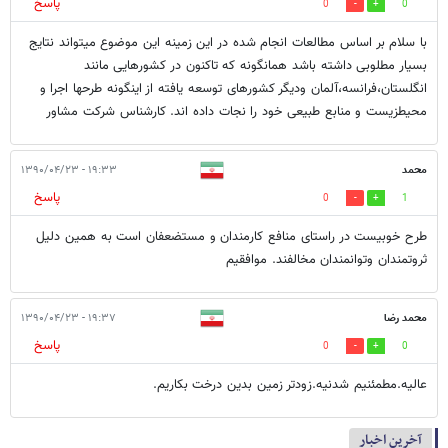
پاسخ
0
0
با سلام بر اساس مطالعات انجام شده در این زمینه این موضوع میتواند نتایج
بسیار مطلوبی داشته باشد همانگونه که تاکنون در کشورهایی مانند
انگلستان،فرانسه،آلمان ودیگر کشورهای توسعه یافته از اینگونه طرحها اجرا و
محیطزیست و منابع طبیعی خود را نجات داده اند. کارشناس شرکت مشاور
محمد
۱۹:۳۳ - ۱۳۹۰/۰۴/۲۳
پاسخ
0
1
طرح خوبیست در راستای منافع کارمندان و مستضعفان است به همین دلیل
ثروتمندان وتوانمندان مخالفند. موافقیم
محمد رضا
۱۹:۳۷ - ۱۳۹۰/۰۴/۲۳
پاسخ
0
0
عالیه.مطمئنیم شدنیه.زودتر زمین بدین درخت بکاریم.
آخرین اخبار