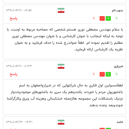
بدون نام
۰۹:۵۷ - ۱۳۹۰/۰۴/۲۱
پاسخ
0
0
با سلام مهندس مصطفی نوری هستم شخصی که مصاحبه مربوط به اوست. با
توجه به اینکه اینجانب با عنوان کارشناس و با عنوان مهندس مصطفی نوری
مطلبم را تقدیم نموده ام. لطفاً عنواندرج شده را حذف فرمایید و به عنوان
نظریه یک کارشناس ارائه فرمایید.
شیرازی
۱۱:۳۳ - ۱۳۹۰/۰۴/۲۱
پاسخ
0
0
لطفاَمسولین اول فکری به حال شرکتهایی که در شیرازواصفهان به اسم
باغشهرپول مردم را خوردند بکنندوهم یک سری به باغشهرهای موجودبزنندواز
نزدیک بامشکلات این مجموعه هاازجمله خشکسالی وهزینه آب وبرق وکارگرآشنا
شوندوبعد وعده بدهند
حامد
۱۹:۳۱ - ۱۳۹۰/۰۴/۲۳