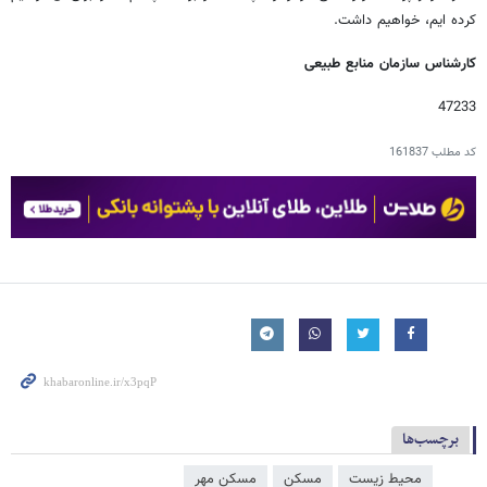
کرده ایم، خواهیم داشت.
کارشناس سازمان منابع طبیعی
47233
کد مطلب
161837
برچسب‌ها
محیط زیست
مسکن
مسکن مهر