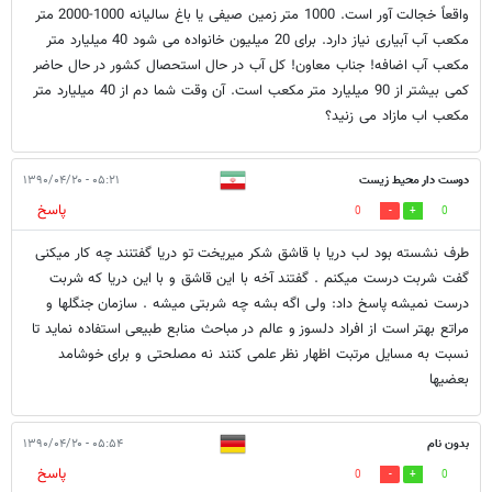
واقعاً خجالت آور است. 1000 متر زمین صیفی یا باغ سالیانه 1000-2000 متر
مکعب آب آبیاری نیاز دارد. برای 20 میلیون خانواده می شود 40 میلیارد متر
مکعب آب اضافه! جناب معاون! کل آب در حال استحصال کشور در حال حاضر
کمی بیشتر از 90 میلیارد متر مکعب است. آن وقت شما دم از 40 میلیارد متر
مکعب اب مازاد می زنید؟
دوست دار محیط زیست
۰۵:۲۱ - ۱۳۹۰/۰۴/۲۰
پاسخ
0
0
طرف نشسته بود لب دریا با قاشق شکر میریخت تو دریا گفتنند چه کار میکنی
گفت شربت درست میکنم . گفتند آخه با این قاشق و با این دریا که شربت
درست نمیشه پاسخ داد: ولی اگه بشه چه شربتی میشه . سازمان جنگلها و
مراتع بهتر است از افراد دلسوز و عالم در مباحث منابع طبیعی استفاده نماید تا
نسبت به مسایل مرتبت اظهار نظر علمی کنند نه مصلحتی و برای خوشامد
بعضیها
بدون نام
۰۵:۵۴ - ۱۳۹۰/۰۴/۲۰
پاسخ
0
0