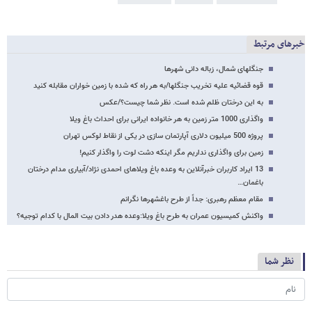
خبرهای مرتبط
جنگلهای شمال، زباله دانی شهرها
قوه قضائیه علیه تخریب جنگلها/به هر راه که شده با زمین خواران مقابله کنید
به این درختان ظلم شده است. نظر شما چیست؟/عکس
واگذاری 1000 متر زمین به هر خانواده ایرانی برای احداث باغ ویلا
پروژه 500 میلیون دلاری آپارتمان سازی در یکی از نقاط لوکس تهران
زمین برای واگذاری نداریم مگر اینکه دشت لوت را واگذار کنیم!
13 ایراد کاربران خبرآنلاین به وعده باغ ویلاهای احمدی نژاد/آبیاری مدام درختان
باغمان…
مقام معظم رهبری: ‫جداً از طرح باغشهرها نگرانم
واکنش کمیسیون عمران به طرح باغ ویلا:وعده هدر دادن بیت المال با کدام توجیه؟
نظر شما