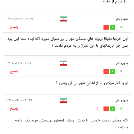
:)) مردم از خنده
بدون نام
۰۹:۴۹ - ۱۳۹۰/۰۴/۲۰
پاسخ
0
0
اين حرفها دقيقا پروژه هاي مسكن مهر را زير سوال ميبره اگه ايده شما اين بود
پس چرا آپارتمانهاي با اين متراژ را به مردم داديد ؟
بدون نام
۰۹:۵۱ - ۱۳۹۰/۰۴/۲۰
پاسخ
0
0
اينها فكر ميكنن ما از اهالي شهر لي لي پوتيم ؟
بدون نام
۱۲:۲۹ - ۱۳۹۰/۰۴/۲۰
پاسخ
0
0
اگه مجانی بدهند خوبس با پولش میشه ارمغان بهزیستی خرید یک عالمه
جایزه برد