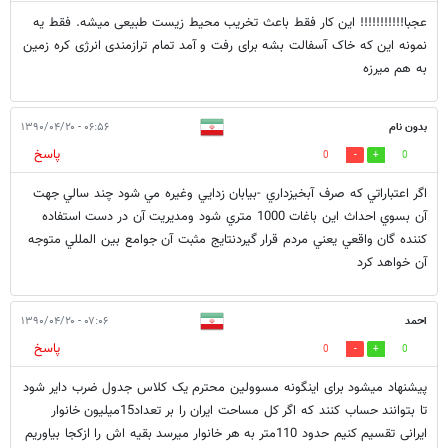
عجبا!!!!!!!!!!! این کار فقط باعث تخریب محیط زیست طبیعی میشه. فقط یه
نمونه این که خاک آسفالت بشه برای رفت و آمد تمام ترازمندی انرژی کره زمین
به هم میرزه
بدون نام
۰۶:۵۶ - ۱۳۹۰/۰۴/۲۰
پاسخ
0
0
اگر اعتباراتي كه صرف آبخيزداري -بيابان زدايي وغيره مي شود چند سالي جهت
آن بسوي احداث اين باغات 1000 متري شود ومديريت آن در دست استفاده
كننده گان واقعي يعني مردم قرار گيردنتايج مثبت آن جوامع بين المللي متوجه
آن خواهد كرد
احمد
۰۷:۰۶ - ۱۳۹۰/۰۴/۲۰
پاسخ
0
0
پیشنهاد میشود برای اینگونه مسوولین محترم یک کلاس جدول ضرب دایر شود
تا بتوانند حساب کنند که اگر کل مساحت ایران را بر تعداد15میلیون خانوار
ایرانی تقسیم کنیم حدود 110متر به هر خانوار میرسد بقیه اش را ازکجا بیاوریم