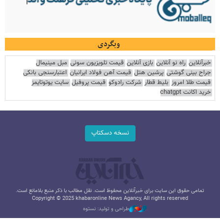
وبگردی
خبرآنلاین
راه نو آنلاین
بازی آنلاین
قیمت تلویزیون سونی
مبل مینیمال
جراح بینی گوشتی
پرشین هتل
قیمت آهن فولاد ایرانیان
اعتبارسنجی بانکی
قیمت طلا امروز
بلیط قطار
شرکت رادوکو
قیمت پروفیل
سایت یوتوتایمز
خرید اکانت chatgpt
نسخه دسکتاپ
تمامی حقوق این سایت برای خبرآنلاین محفوظ است. نقل مطالب با ذکر منبع بلامانع است.
Copyright © 2025 khabaronline News Agancy, All rights reserved
طراحی و تولید: نستوه