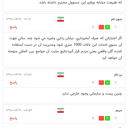
که طبیعت مشابه ویلای این مسوول محترم داشته باشد
بدون نام
۰۷:۱۸ - ۱۳۹۰/۰۴/۲۰
پاسخ
0
0
اگر اعتباراتي كه صرف آبخيزداري -بيابان زدايي وغيره مي شود چند سالي جهت
آن بسوي احداث اين باغات 1000 متري شود ومديريت آن در دست استفاده
كننده گان واقعي يعني مردم قرار گيردنتايج مثبت آن جوامع بين المللي متوجه
آن خواهد كرد
بی نام
۰۷:۵۸ - ۱۳۹۰/۰۴/۲۰
پاسخ
0
0
چنین پست و سازمانی وجود خارجی ندارد
مریم
۰۸:۵۴ - ۱۳۹۰/۰۴/۲۰
پاسخ
0
0