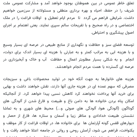
تعلق خاطر عمومی در بین هموطنان بوجود خواهد آمد و مشارکت عمومی ملت
شریف را در حفظ، احیاء و بهره برداری منطقی و مسئولانه از سرزمین خواهیم
داشت. شرایطی فراهم می گردد تا مردم ایام تعطیل و اوقات فراغت را در ملک
اختصاصی و در راه صحیح و با تفریحات سالم سپری نمایند. یعنی اهتمام بر اجرای
اصول پیشگیری و احتیاطی.
توسعه فضای سبز و حفاظت و نگهداری از منابع طبیعی در عرصه ای بسیار وسیع
و با هزینه ایی به مراتب کمتر و به عبارتی با هزینه ای بسیار اندک برای دولت،
انجام و به شکلی بسیار مطلوبتر اعمال و حفاظت آب و خاک و آبخیزداری در
عرصه ای گسترده با همت مردم انجام خواهدشد.
هزینه های خانوارها به جهت آنکه خود در تولید محصولات باغی و سبزیجات
مصرفی که سهم عمده ای در هزینه جاری آنها دارند، نقش خواهند داشت و بهایی
برای خرید آنها پرداخت نخواهند کرد کاهش نسبی پیدا خواهد کرد. از آنجائیکه
امکان پناه بردن خانواده ها به دامن باغ و طبیعت و فارغ شدن از آلودگی های
گوناگون (آلودگی هوا، آلودگی های صوتی و...) محیط های شهری و به تماشا
نشستن طبیعت خدادادی و مناظر زیبا و آسمان و ستاره ها، فارغ از حصار و
دیوارهای قفس گونه آپارتمان ها برای خانواده ها، در اوقات فراغت از کار موظف و
یکنواخت، فراهم می شود، آرامش روحی و روانی در جامعه اعتلا خواهد یافت و با