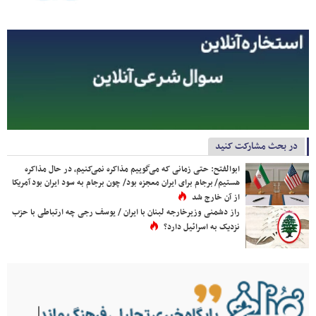
در بحث مشارکت کنید
ابوالفتح: حتی زمانی که می‌گوییم مذاکره نمی‌کنیم، در حال مذاکره
هستیم/ برجام برای ایران معجزه بود/ چون برجام به سود ایران بود آمریکا
از آن خارج شد
راز دشمنی وزیرخارجه لبنان با ایران / یوسف رجی چه ارتباطی با حزب
نزدیک به اسرائیل دارد؟