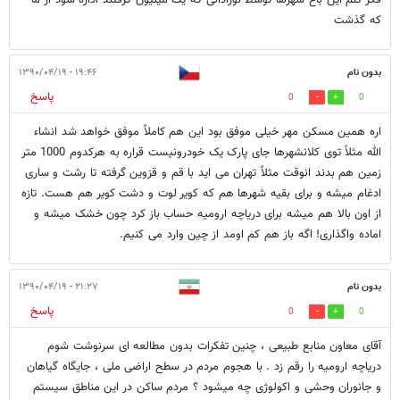
فکر کنم این باغ شهرها توسط نوزادانی که یک میلیون گرفتند اداره شود از ما
که گذشت
بدون نام
۱۹:۴۶ - ۱۳۹۰/۰۴/۱۹
پاسخ
0
0
اره همین مسکن مهر خیلی موفق بود این هم کاملاً موفق خواهد شد انشاء
الله مثلاً توی کلانشهرها جای پارک یک خودرونیست قراره به هرکدوم 1000 متر
زمین هم بدند انوقت مثلاً تهران می اید با قم و قزوین گرفته تا رشت و ساری
ادغام میشه و برای بقیه شهرها هم که کویر لوت و دشت کویر هم هست. تازه
از اون بالا هم میشه برای دریاچه ارومیه حساب باز کرد چون خشک میشه و
اماده واگذاری! اگه باز هم کم اومد از چین وارد می کنیم.
بدون نام
۲۱:۲۷ - ۱۳۹۰/۰۴/۱۹
پاسخ
0
0
آقای معاون منابع طبیعی ، چنین تفکرات بدون مطالعه ای سرنوشت شوم
دریاچه ارومیه را رقم زد . با هجوم مردم در سطح اراضی ملی ، جایگاه گیاهان
و جانوران وحشی و اکولوژی چه میشود ؟ مردم ساکن در این مناطق سیستم