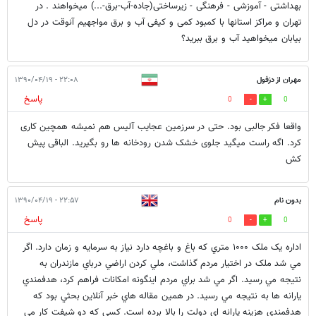
بهداشتی - آموزشی - فرهنگی - زیرساختی(جاده-آب-برق-...) میخواهند . در
تهران و مراکز استانها با کمبود کمی و کیفی آب و برق مواجهیم آنوقت در دل
بیابان میخواهید آب و برق ببرید؟
مهران از دزفول
۲۲:۰۸ - ۱۳۹۰/۰۴/۱۹
پاسخ
0
0
واقعا فکر جالبی بود. حتی در سرزمین عجایب آلیس هم نمیشه همچین کاری
کرد. اگه راست میگید جلوی خشک شدن رودخانه ها رو بگیرید. الباقی پیش
کش
بدون نام
۲۲:۵۷ - ۱۳۹۰/۰۴/۱۹
پاسخ
0
0
اداره يک ملک ۱۰۰۰ متري که باغ و باغچه دارد نياز به سرمايه و زمان دارد. اگر
مي شد ملک در اختيار مردم گذاشت، ملي کردن اراضي درباي مازندران به
نتيجه مي رسيد. اگر مي شد براي مردم اينگونه امکانات فراهم کرد، هدفمندي
يارانه ها به نتيجه مي رسيد. در همين مقاله هاي خبر آنلاين بحثي بود که
هدفمندي هزينه يارانه اي دولت را بالا برده است. کسي که دو شيفت کار مي