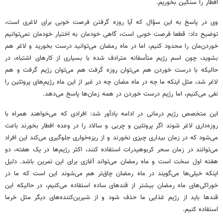
افطار را سنگین بخوریم.
وی در پاسخ به این سؤال که آیا روزه گرفتن فرصت خوبی برای لاغری است،
توضیح داد: قطعا فرصت خوبی است، گاهی خودمان به اختیار خودمان نمی‌توانیم
خوردن‌مان را محدود کنیم، اما در ماه رمضان می‌توانید درست بخورید و لاغر هم
بشوید، چون اسم رژیم متأسفانه مترادف شده با بسیاری از کارهای اشتباه، در
حالیکه با درست خوردن هم می‌توان روزه گرفت هم می‌توان رژیم گرفت و هم
لاغر شد، مثل اینکه ما چه در ماه مضان چه در غیر از این ماه رژیم‌های پروتئین را
نفی می‌کنیم، اما رژیم درست خوردن در همه زمان‌ها پاسخ می‌دهد.
این متخصص رژیم درمانی در ادامه یادآور شد: افرادی که می‌خواهند همراه با
روزه‌داری لاغر شوند اگر پروتئین و چربی و سالاد را در وعده افطار بخورند باعث
می‌شود که در زمان بیداری چیزی نخورند و از ریزه‌خواری جلوگیری می‌کند این افراد
می‌توانند در زمان سحر کربوهیدرات استفاده کنند، اکثر رژیم‌ها در یک هفته، دو
هفته اول سخت است و ماه رمضان می‌تواند آغازی برای این تمرین باشد. دلیل
اینکه خیلی‌ها می‌گویند در ماه رمضان چاق‌تر هم می‌شوند این است که ما در
خوراکی‌های ماه رمضان بیشتر از قندهای ساده استفاده می‌کنیم، در حالیکه این
قندها باید از رژیم غذایی ما حذف شود و از شیرین‌کننده‌های دیگر مثل خرما
استفاده کنیم.