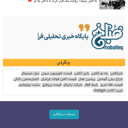
به قتل رسید؟ روایت یک قرار مرگ با دختر بلاگر
وبگردی
خبرآنلاین
راه نو آنلاین
بازی آنلاین
قیمت تلویزیون سونی
مبل مینیمال
جراح بینی گوشتی
پرشین هتل
قیمت آهن فولاد ایرانیان
اعتبارسنجی بانکی
قیمت طلا امروز
بلیط قطار
شرکت رادوکو
قیمت پروفیل
سایت یوتوتایمز
خرید اکانت chatgpt
نسخه دسکتاپ