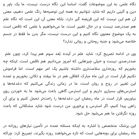
نگاه علمی به این موضوعات گفت: اساسا این نگاه درست نیست، ما یک باور و
دین و آئینی داریم که شاید نتوانیم به همه این توصیه‌ها رنگ علمی دهیم، معنی
آن هم این نیست که این فریضه گیر دارد، بلکه معنی آن این است که نگاه علم
هم صددرصد نیست و در حال تغییر است، ما می‌خواهیم با علمی که ناقص است
به یک موضوع معنوی نگاه کنیم و این درست نیست، مگر بدن ما فقط در جسم
خلاصه می‌شود و جنبه روحانی و روانی ندارد؟
وی در ادامه تصریح کرد: شاید علم در آینده بُعد سوم هم پیدا کرد، چون علم
صددرصدی نیست و خیلی چیزهایی که امروز می‌دانیم هم ناقص است. اینکه چه
بخوریم که روزه‌داری سلامت‌تری داشته باشیم یک امر مهم است، اما فراموش
نکنیم قرار است در این ماه مبارک اتفاقی هم در ما بیفتد و تکانی بخوریم و عمده
این تغییر در روح و روان است، ما در زمانی زندگی می‌کنیم که دغدغه‌ها و
استرس‌های بسیاری داریم و این استرس گاهی باعث می‌شود ما به خوردن روی
بیاوریم، قرار است در ماه رمضان این دغدغه‌ها را راحت‌تر تحمل کنیم و برای آن
راهی پیدا کنیم، اگر استرس و پرخوری من درست شود شاید مشکلاتی که باعث
روزه نگرفتن ما هم می‌شود حل شود.
این پزشک متخصص با اشاره به اینکه مسئله عمده در تأمین نیازهای روزانه در
ماه رمضان برای بچه‌هایی است که تازه می‌خواهند روزه بگیرند، تصریح کرد: چراکه