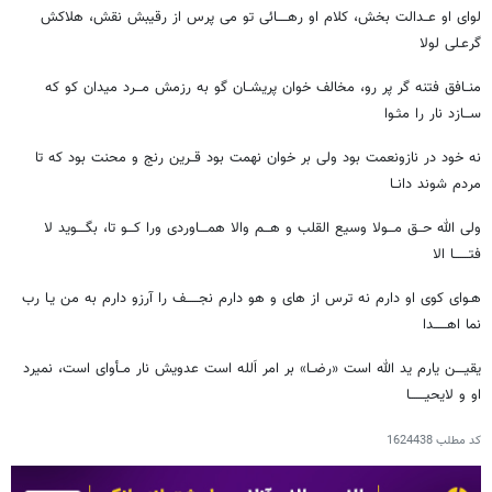
لوای او عــدالت بخش، کلام او رهـــــائی تو می پرس از رقیبش نقش، هلاکش
گرعـلی لولا
منــافق فتنه گر پر رو، مخالف خوان پریشــان گو به رزمش مـــرد میدان کو که
ســـازد نار را مثـوا
نه خود در نازونعمت بود ولی بر خوان نهمت بود قــرین رنج و محنت بود که تا
مردم شوند دانــا
ولی الله حــق مـــولا وسیع القلب و هـــم والا همــــاوردی ورا کـــو تا، بگــــوید لا
فتـــــــا الا
هـوای کوی او دارم نه ترس از های و هو دارم نجــــــف را آرزو دارم به من یـا رب
نما اهــــــدا
یقیــــن یارم ید الله است «رضــا» بر امر اَلله است عدویش نار مــأوای است، نمیرد
او و لایحیـــــــا
کد مطلب
1624438