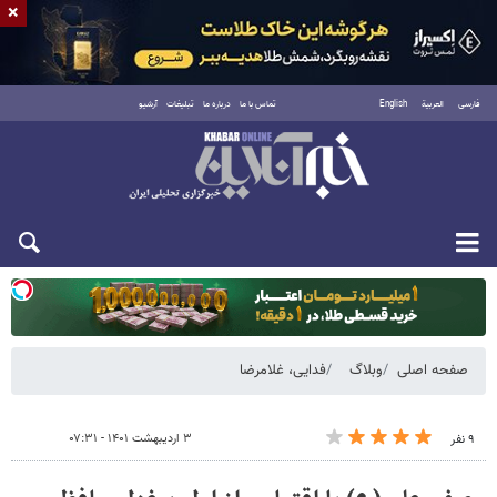
×
فارسی
العربية
English
تماس با ما
درباره ما
تبلیغات
آرشیو
یکشنبه ۱۸ مرداد ۱۴۰۵
صفحه اصلی
وبلاگ
فدایی، غلامرضا
۳ اردیبهشت ۱۴۰۱ - ۰۷:۳۱
۹ نفر