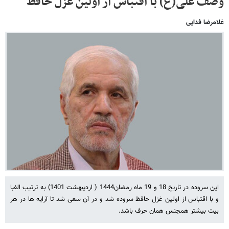
وصف علی(ع) با اقتباس از اولین غزل حافظ
غلامرضا فدایی
این سروده در تاریخ 18 و 19 ماه رمضان1444 ( اردیبهشت 1401) به ترتیب الفبا
و با اقتباس از اولین غزل حافظ سروده شد و در آن سعی شد تا آرایه ها در هر
بیت بیشتر همجنس همان حرف باشد.