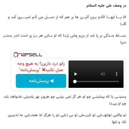
در وصف علی علیه السلام
الا یــــــا ایهــــــا الآدم بــزن آئیــــن ها بر هم که از نســـــل بنی آدم امیــــــــری آمد و
آقــــا
بســـــاط بنـــدگی بر پا شد از برزو وشی بُرنــا که او بــــانی هر بـــرّ ی است اندر بستـــر
دنیـا
زانو درد دارین؟ به هیچ وجه
عمل نکنید❌ "پرسش‌نامه"
◀ پرسش‌نامه
پسینـــی یا که پیشینــی چو او هر گز نمی بینــی چو هرون بهر یاسینی نخــواهد شد
چو او پیـــدا
تو والایی توتنهـــــایی تو تاریــــخی تو بی تــایی تو را هرگز نه همتــــایی به تدبیـری
تک و تنها