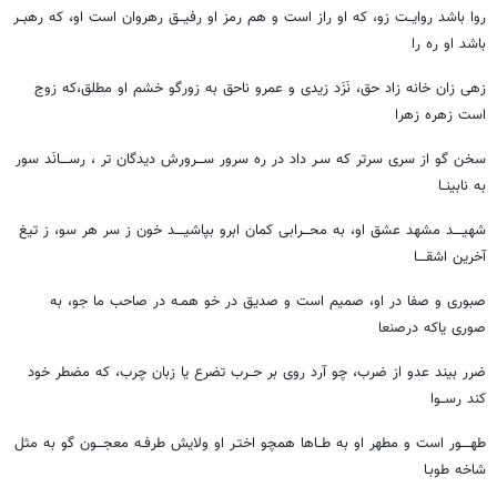
روا باشد روایــت زو، که او راز است و هم رمز او رفیــق رهروان است او، که رهبــر
باشد او ره را
زهی زان خانه زاد حق، نَزَد زیدی و عمرو ناحق به زورگو خشم او مطلق،که زوج
است زهره زهرا
سخن گو از سری سرتر که سـر داد در ره سرور ســـرورش دیدگان تر ، رســــانَد سور
به نابینــا
شهیــــد مشهد عشق او، به محـــرابی کمان ابرو بپاشیــــد خون ز سر هر سو، ز تیغ
آخرین اشقــــا
صبوری و صفا در او، صمیم است و صدیق در خو همـه در صاحب ما جو، به
صوری یاکه درصنعا
ضرر بیند عدو از ضرب، چو آرد روی بر حــرب تضرع یا زبان چرب، که مضطر خود
کند رســوا
طهــــور است و مطهر او به طــاها همچو اختـر او ولایش طرفـه معجـــون گو به مثل
شاخه طوبـا