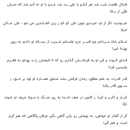
ظــلال ظلمت شب شد هر آنکــو با علی بــد شد عـــدو با او نه آدم شد که حبــش
ظلّی از بـــالا
عبــــودیت نگر از او، عبیـــدی چون علی کو کو ز زین العـــابدین می جو ، علی عـــــالی
اعــلا
غــــلام شاه مــــردانم چو قنبـــــر جزو غِلمـــانم غــــریب از بســـکه او دانــم به روی
پهنــة غبـرا
فــدای فـــوت و فن او به فرمانــــش گـذارم رو که تا فیضش زنـــد پهـــلو به فقـــرم
واپسین فردا
قدر قدرت، به علم مطلق، زعدل فرقش بشد منشق همـــــاره او بُوَد بر حـــق، ز
ســــوی قادر یکتـا
کبــــار و اکبـــر و کبرا، ز کانون در صف اعــــدا به روز جنــــگ با مـــولا حریف او شـوند
کـلّا
گر از گفتار او خواهی، به نهجش رو بکن گاهی بگیر عرفان وآگاهی که هم گرم
است و هم گیرا