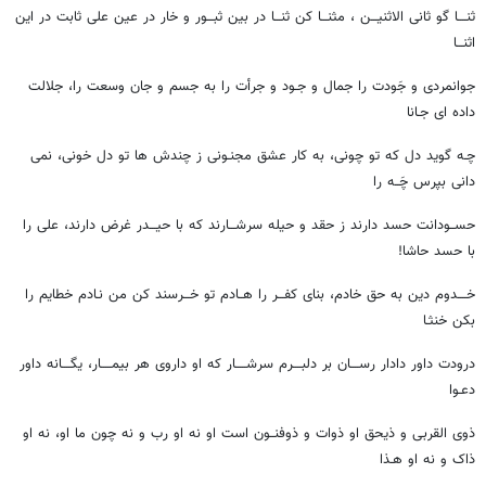
ثنــــا گو ثانی الاثنیـــن ، مثنـــا کن ثنـــا در بین ثبـــور و خار در عین علی ثابت در این
اثنـــا
جوانمردی و جَودت را جمال و جـود و جرأت را به جسم و جان وسعت را، جلالت
داده ای جـانا
چـه گوید دل که تو چونی، به کار عشق مجنـونی ز چندش ها تو دل خونی، نمی
دانی بپرس چَــه را
حســودانت حسد دارند ز حقد و حیله سرشـــارند که با حیـــدر غرض دارند، علی را
با حسد حاشا!
خــــدوم دین به حق خادم، بنای کفـــر را هــادم تو خـــرسند کن من نـادم خطایم را
بکن خنثـا
درودت داور دادار رســــان بر دلبــــرم سرشـــــار که او داروی هر بیمـــــار، یگــــانه داور
دعـوا
ذوی القربی و ذیحق او ذوات و ذوفنــون است او نه او رب و نه چون ما او، نه او
ذاک و نه او هـذا