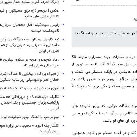
​​​​​​​«مرگ اشرف غنی» تمدید شد/ تغییر د
عکس | دردسر تازه برای همیلتون و کیم 
انتشار عکس‌های جدید
رئیس سیمافیلم: آمار مخاطبان سریال‌ها
ناامیدکننده نیست
، کودکی اش را در محیطی نظامی و در بحبوبه جنگ به
نقد کاربران به کارنامه «خبرآنلاین» / از
جانبداری تا معرفی به عنوان یکی از «ن
خبری در ایران
به گزارش خبرآنلاین، کتاب «به رنگ کودکی» نوشته حسن و حسین شیردل درباره خاطرات جواد صحرایی متولد 56
«ماه کوچولوی من» بر سکوی بهترین فی
است. جواد صحرایی به دلیل اینکه پدرش فرمانده گردان امام محمدباقر بود در سال های 65 تا 67 بنا به دستوری از
بین‌المللی شیلی ایستاد
مراه خانواده هایشان در پایگاه مستقر می شدند و
از «مرگ یزدگرد» بیضایی تا «مرگ اشرف
 برای مواقع ضروری در دسترس باشند به
خفقان هنر و موسیقی زیر سایه سنگین 
همین دلیل جواد صحرایی به همراه مادر و برادر کوچکترش به پایگاه می روند و همین سبک زندگی برای یک کودک 9
اجرای نمایش «اسب نورد» یک هفته دی
تکلیف «پایتخت
بازگشت پژمان جمشیدی و یک احتمال د
اه اتفاقات دیگری که برای خانواده های
فارسی»
ط نظامی و در آن شرایط جنگی تجربه می
تیم ترامپ با آهنگ تیلور سوئیفت او ر
ره ای های او باشد.
انتشار یک آلبوم «عجیب» در ایران؛ مو
درمان‌گر است
ی می کند و در آینده منتشر می شود. همچنین