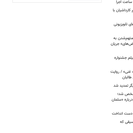
ر ساعت اجرا
کارداشیان با
ی تلویزیونی
 متهم‌شدن به
بض‌های» جریان
لم جشنواره
 غنی» / روایت
طالبان
گر تمدید شد
 ۸» و «زیرخاکی ۵» مشخص شد؛
رباره «سلمان
ا دست انداخت
سیقی که