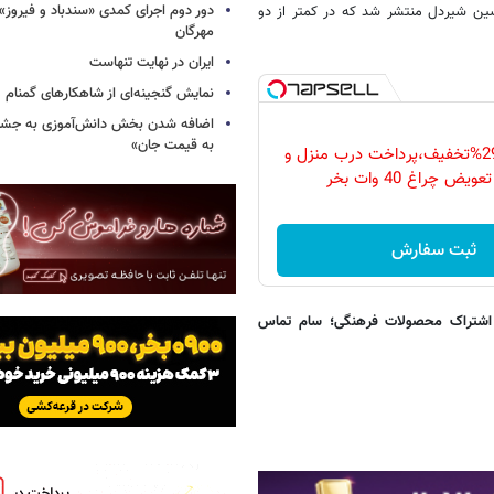
دور دوم اجرای کمدی «سندباد و فیروز»
ین شیردل منتشر شد که در کمتر از دو
مهرگان
ایران در نهایت تنهاست
نمایش گنجینه‌ای از شاهکارهای گمنام
اضافه شدن بخش دانش‌آموزی به جشنو
به قیمت جان»
فقط امروز با 29%تخفیف،پرداخت درب منزل و
ویض چراغ 40 وات بخر
ثبت سفارش
ی تهیه این کتاب‌‌ کافیست با شماره 88453188 سامانه اشتراک محصولات فرهنگی؛ سام تماس