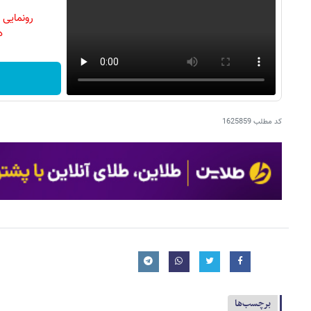
رونمایی
دن
کد مطلب
1625859
برچسب‌ها