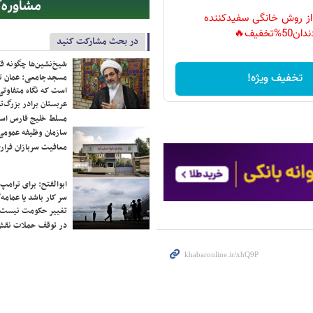
 از روش خانگی سفیدکننده
دان50%تخفیف🔥
در بحث مشارکت کنید
شیخ‌نشین‌ها چگونه فک
تخفیف ویژه!
مسجدجامعی: عمان تن
است که نگاه متفاوتی 
عربستان برادر بزرگ‌
مسلط خلیج فارس ا
سازمان وظیفه عمومی 
معافیت سربازان فراری
ابوالفتح: برای ترامپ
سر کار باشد یا عمامه/
تغییر حکومت نیست/ 
در توقف حملات نقش