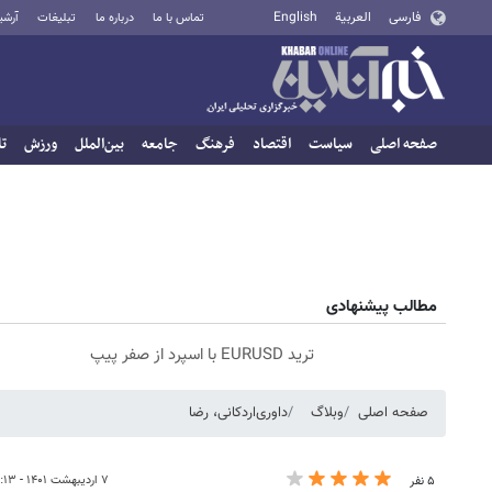
فارسی
العربية
English
تماس با ما
درباره ما
تبلیغات
آرشی
صفحه اصلی
سیاست
اقتصاد
فرهنگ
جامعه
بین‌الملل
ورزش
تا
مطالب پیشنهادی
ترید EURUSD با اسپرد از صفر پیپ
صفحه اصلی
وبلاگ
داوری‌اردکانی، رضا
۷ اردیبهشت ۱۴۰۱ - ۱۴:۱۳
۵ نفر