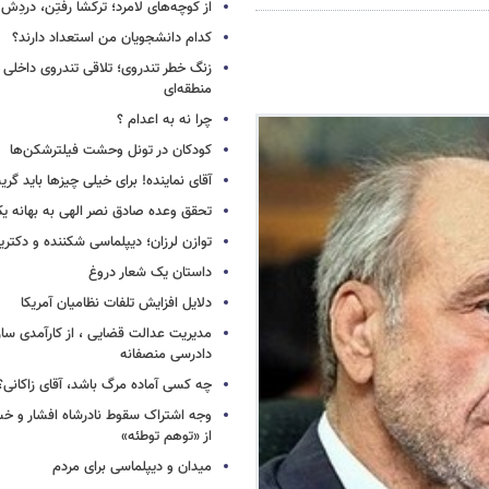
از کوچه‌های لامرد؛ ترکشا رفتِن، دردِش 
کدام دانشجویان من استعداد دارند؟
زنگ خطر تندروی؛ تلاقی تندروی داخلی 
منطقه‌ای
چرا نه به اعدام ؟
کودکان در تونل وحشت فیلترشکن‌ها
آقای نماینده! برای خیلی چیزها باید گر
تحقق وعده صادق نصر الهی به بهانه ی
توازن لرزان؛ دیپلماسی شکننده و دکترین
داستان یک شعار دروغ
دلایل افزایش تلفات نظامیان آمریکا
مدیریت عدالت قضایی ، از کارآمدی ساز
دادرسی منصفانه
چه کسی آماده مرگ باشد، آقای زاکانی؟
وجه اشتراک سقوط نادرشاه افشار و خسرو
از «توهم توطئه»
میدان و دیپلماسی برای مردم