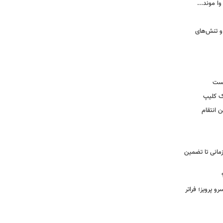
وا موند...
و تنش‌های
یست
ک کلیپ
 انتقام
مانی تا تضمین
 پرویز؛ فراتر