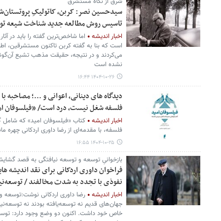
شرق از نگاه مستشرق
سیدحسین نصر: کربن، کاتولیکِ پروتستان‌شده
تاسیس روش مطالعه جدید شناخت شیعه تو
اخبار اندیشه
اما شاخص‌ترین گفته را باید در آثا
است که بنا به گفته کربن تاکنون مستشرقین، اطلا
می‌کردند و در نتیجه، حقیقت مذهب تشیع آن‌گون
نشده است
۱۴۰۴-۱۰-۲۶ ۱۶:۴۴
فلسفه شغل نیست، درد است/ «فیلسوفان امی
اخبار اندیشه
کتاب «فیلسوفان امید» که شامل گ
فلسفه، با مقدمه‌ای از رضا داوری اردکانی چهره ما
۱۴۰۴-۱۰-۲۵ ۱۶:۵۵
بازخوانیِ توسعه‌ و توسعه نیافتگی به قصد گشایش
فراخوان داوری اردکانی برای نقد اندیشه هایش
نفوذی با تجدد به شدت مخالفند / توسعه‌نی
اخبار اندیشه
جهان‌های قدیم نه توسعه‌یافته بودند نه توسعه‌نی
خاص خود داشت. اکنون دو وضع وجود دارد: توسعه