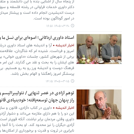
از پنجاه سال از آشنایی بنده با این دانشمند و متف
دکتر داوری خدمات فراوانی در رشته فلسفه و سوق 
درست اندیشیدن انجام داده است و پیشتاز مید
در امور گوناگون بوده است.
۱۴۰۵-۰۳-۲۰ ۱۶:۵۱
استاد داوری اردکانی؛ اسوه‌ای برای نسل ما و
اخبار اندیشه
آرا و اندیشه های استاد داوری دربا
امروز و فرداست. شنیده ام که شاگردان، علاقه‌م
برخی از شهرهای کشور، جلسات «داوری خوانی» برگزا
های ایشان را به بحث و نقد می گذارند. این امر
فرهنگ دوست و اندیشه ورز رو به رو هستیم. بی ت
پرسشگر امروز راهگشا و الهام بخش باشد.
۱۴۰۵-۰۳-۱۵ ۱۴:۱۵
توهم آزادی در عصر تنهایی / نئولیبرالیسم 
راز پنهان جهان توسعه‌یافته؛ خودبنیادی قان
اخبار اندیشه
داوری در کتاب «آزادی، قانون و سازم
این دو را با هم دارای ملازمه می‌داند و دشوار آزاد
داوری وقتی مردمان برابر نباشند، آنکه قوی‌تر ا
آزادی دیگران را نیز محدود کند. او بحث را تا آنجا
نابرابری در ثروت و قدرت و برخورداری از امکان‌ها 