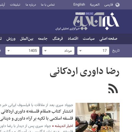
فارسی
العربية
English
تماس با ما
درباره ما
تبلیغات
آرشی
صفحه اصلی
سیاست
اقتصاد
فرهنگ
جامعه
بین‌الملل
ورزش
تا
تاریخ
ف
17
مرداد
1405
رضا داوری اردکانی
جوواد میری بعد از ملاقات با فیلسوف ایرانی خبر د
انتشار کتاب «مقام فلسفه» داوری اردکانی د
فلسفه اسلامی با تکیه بر آراء داوری و دینانی
اخبار اندیشه
جواد میری پس از دیدار با رضا داوری
فلسفه...» به زبان انگلیسی در آمریکا، و برگزاری