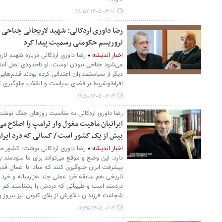
۱۴۰۵-۰۳-۱۱ ۱۸:۵۴
رضا داوری اردکانی: شهید لاریجانی جناحی نبو
تروریسم حکومتی رسمیت پیدا کرد
اخبار اندیشه
رضا داوری اردکانی درباره شهید لار
می‌شود جناحی نبودن اوست. او تاحدودی اهل اع
دیگر از سیاستمداران اعتدالی کرده بودند قدم‌های
افراط‌وتفریط بر فضای سیاست و انقلاب جلوگیری ک
۱۴۰۵-۰۲-۱۴ ۱۱:۵۰
رضا داوری اردکانی به مناسبت روزهای جنگ نوشت
ایرانیان ماهیت مغول وار ترامپ را اصلاح می
بیش از یک کشور است / کسانی که درد ایران
اخبار اندیشه
رضا داوری اردکانی نوشت: کشور م
دارد. این وضع و موقع می‌تواند برای ما سودمند 
پیشرفت ایران جلوگیری کنند که مبادا با اعمال قدرت
تاریخی هم سابقه خرد عملی چند هزارساله و خرد نظر
دردمند است و طبیبانی که دردش را بشناسند کم و ا
شجاعت فرزندان دلاورش از بلای کنونی نیز پیروز و
۱۴۰۵-۰۱-۱۴ ۱۶:۳۵