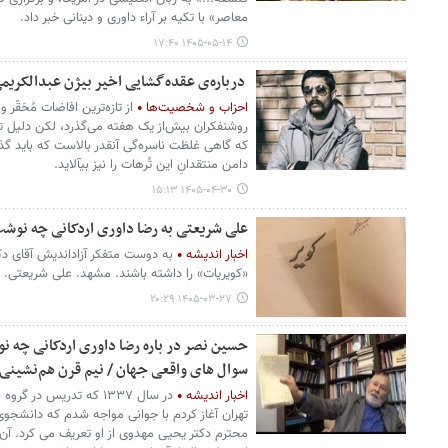
معاصر» با تکیه بر آراء داوری و دینانی خبر داد.
۱۴۰۵-۰۵-۱۴ ۱۷:۴۰
درباره‌ی عقده‌گشایی اخیر بیژن‌ عبدالکریم
احزاب و شخصیت‌ها
از تازه‌ترین افاضات مُحَقّر
روشنفکران بیش‌از یک هفته می‌گذرد، لکن دلیل ت
که گاهی‌ غلظت‌ ناسره‌گی آنقدر بالاست که باید 
دامن منتقدانِ این تُرهات را نیز بیآلاید.
۱۴۰۵-۰۴-۳۰ ۱۵:۱۳
علی شریعتی به رضا داوری اردکانی چه نوش
اخبار اندیشه
به دوست متفکر آزاداندیش آقای دک
«کویریات» را داشته باشند. مشهد. علی شریعتی. ۱۴-۰۶-۱۳۵۰
۱۴۰۵-۰۳-۲۷ ۲۰:۲۹
سوال های واقعی جهان / نیم قرن هم‌نشینی
اخبار اندیشه
در سال ۱۳۳۷ که تدریس در
تهران آغاز کردم با جوانی مواجه شدم که دانشجوی
محترم دکتر یحیی مهدوی از او تعریف می کرد. آن