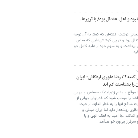
د و اهل اعتدال بود/ با ترورها،
یجانی نوشت:‌ نکته‌ای که کمتر به آن توجه
تدال بود و در پی کوشش‌هایی که بعض
ی برداشت و به سهم خود از غلبه کامل جو
رد.
 کنند؟ / رضا داوری اردکانی: ایران
 را بشناسند کم اند
ا موقع و مقام ژئوپلیتیک حساس و مهمی
باشد یا موجب شود که قدرتهای جهانی از
 منافع آنها را به خطر اندازد. از حیث
ی ریشه‌دار دارد اما ایران مبتلی و
ندکند...با امید به لطف الهی و با
 سرفراز بیرون خواهدآمد