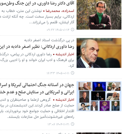
آقای دکتر رضا داوری، در این جنگ وطن‌سوز 
اسدزاده، محمدرضا
نوشتن این متن، خطاب به ف
اردکانی، برایم بسیار سخت است. چه آنکه ارادت 
آثار ایشان، قلمم را می‌لرزاند...
۱۴۰۵-۰۱-۱۴ ۰۹:۲۲
در پی درگذشت استاد اصغر دادبه
رضا داوری اردکانی: نظیر اصغر دادبه در ای
اخبار اندیشه
رضا داوری اردکانی در پیامی، درگذش
برای فرهنگ و ادب ایران خواند و او را ادیبی بزر
کرد.
۱۴۰۵-۰۱-۱۱ ۱۶:۳۳
جهان در آستانه جنگ احتمالی آمریکا و اسرایی
ایرانی و آمریکایی در ستایش صلح و عدم خ
اخبار اندیشه
گروهی ازعلما و صاحبنظران و اندیشم
حمایت از صلح صادر کردند.این اندیشمندان در بیانی
اقتدار اخلاقی و حمایت جوامع خود برخوردارند، بای
راه‌های غیرخشونت‌آمیز حل منازعات بایستند.
۱۴۰۴-۱۱-۲۱ ۱۳:۰۶