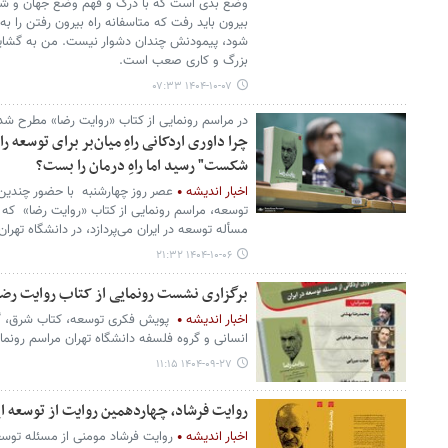
وضع بدی است که با درک و فهم وضع جهان و شرایط
بیرون باید رفت که متاسفانه راه بیرون رفتن را به آ
شود، پیمودنش چندان دشوار نیست. من به گشایش ا
بزرگ و کاری صعب است.
۱۴۰۴-۱۰-۰۷ ۰۷:۳۳
در مراسم رونمایی از کتاب «روایت رضا» مطرح شد
چرا داوری اردکانی راهِ میان‌بر برای توسعه را
شکست" رسید اما راهِ درمان را بست؟
اخبار اندیشه
عصر روز چهارشنبه با حضور چندین تن
توسعه، مراسم رونمایی از کتاب «روایت رضا» که به
مسأله توسعه در ایران می‌پردازد، در دانشگاه‌ تهران
۱۴۰۴-۱۰-۰۶ ۲۱:۳۲
برگزاری نشست رونمایی از کتاب روایت رضا 
اخبار اندیشه
پویش فکری توسعه، کتاب شرق، گرو
انسانی و گروه فلسفه دانشگاه تهران مراسم رونمایی
۱۴۰۴-۰۹-۲۷ ۱۱:۱۵
روایت فرشاد، چهاردهمین روایت از توسعه ای
اخبار اندیشه
روایت فرشاد مومنی از مسئله توسع