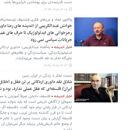
دست قدرتمندان برای پوشاندن نابرابری‌ها باشد.
۱۴۰۵-۰۳-۱۵ ۱۳:۴۶
واکاوی ابعاد و مرزهای فکری فیلسوف توسعه‌نیاف
خوانش عبدالکریمی از اندیشه های رضا داوری
رجزخوانی های ایدئولوژیک تا حرف های عم
جریانات سیاسی نمی رود
اخبار اندیشه
به‌گفته عبدالکریمی: «داوری اردکانی
ایدئولوژیک‌زدگی، سیاست‌زدگی و نظام‌های اندیشه‌گ
جای‌گاه تفکر به نقد فلسفه می‌پردازند».
۱۴۰۵-۰۳-۱۳ ۱۴:۲۵
نسبت تفکر با زندگی در ایران زمین
شلاق نقد داوری اردکانی بر تن عقل و اخلاق 
ایران/ فلسفه‌ای که عقل عملی ندارد، بود و
اخبار اندیشه
فلسفه، دانشی صرفاً آموزشی یا م
نحوه‌ای از آگاهی تاریخی است که باید بتواند نسب
اردکانی در فراز پایانی پیام خود گفت: «فلسفه اگر
است تا دو قرن گذشته چندان غریب نبوده و جایگا
فلسفه گزارش و بیان نسبت وجود آدمی با عالم خو
از وضع عالم تاریخی‌شان برنیاید دیگر نمی‌توان آن
دارد.»