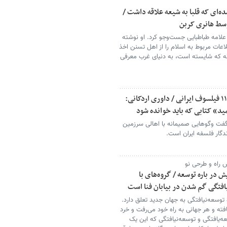
‌ای که قلبا به شیعه علاقه داشت /
سط هانری کربن
ر علامه طباطبایی جست‌وجو کرد. او نوشته
عات مربوط به اسلام را از اهل تسنن اخذ
ه که شایسته است، به دنیای غرب معرفی
دیدگاه های دینانی، اعوانی و ...؛ مصاحبه با ۱۱ فیلسوف ایرانی / داوری اردکانی:
د» کتابی که باید خوانده شود
فت وگوهایی صمیمانه با اهالی سرزمین
ندگار فلسفه ایران است.
 راه و طرحی نو
 در باره توسعه / گروه‌های با
افتگی گم شدن در بیابان فنا است
رضا داوری اردکانی نوشت:‌توسعه و توسعه‌‎نیافتگی به جهان جدید تعلق دارد.
افته و هر جهانی به راه خود می‌رفت و خرد
‌یافتگی و توسعه‌نیافتگی که این یک