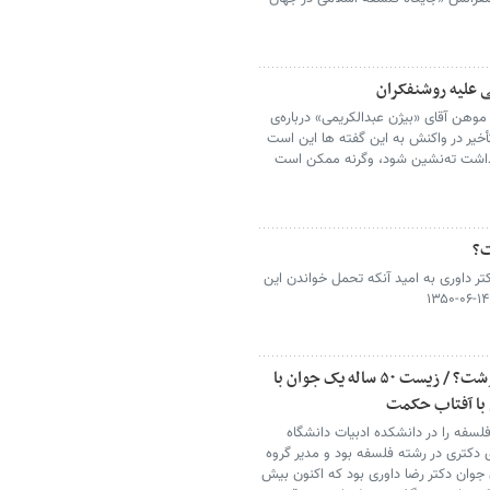
ی علیه روشنفکران
 و موهن آقای «بیژن عبدالکریمی» درباره‌ی
أخیر در واکنش به این گفته ها این است
گذاشت ته‌نشین شود، وگرنه ممکن‌ است
ت؟
تر داوری به امید آنکه تحمل خواندن این
حسین نصر در باره رضا داوری اردکانی چه نوشت؟ / زیست ۵۰ ساله یک جوان با
 با آفتاب حکمت
 گروه فلسفه را در دانشکده ادبیات دانشگاه
 دکتری در رشته فلسفه بود و مدیر گروه
 جوان دکتر رضا داوری بود که اکنون بیش