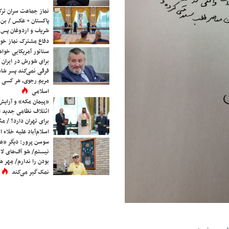
نماز جماعت سران ترک
پاکستان + عکس / بن‌س
شریف و اردوغان پس ا
دفاع مشترک نماز خوا
سناتور آمریکایی خواه
برای شورش در ایران 
فرقی نمی‌کند پسر شاه 
مریم رجوی، هر کسی 
اسلامی
«پیمان مکه» و آرایش
ائتلاف نظامی جدید 
برای تهران دارد؟ / مث
اسلام‌آباد علیه خلاء
سوسن پرور: دیگر «عا
نیستم/ شو آف‌های لاز
بودن را ندارم/ مِهر هم
نمک‌گیر می‌کند