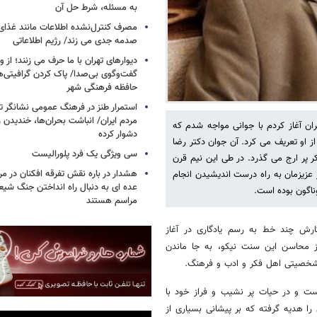
به مسئله، شرط حل آن
مصرف کنترل‌نشده اطلاعات مانند غذای 
صدمه جدی می زند/ رژیم اطلاعاتی
دیوارهای تهران با ما حرف می زنند؛ از و
گفت‌وگوی بی‌صدا/ پاک کردن گرافیتی‌
حافظه فرهنگی شهر
استمرار طنز در فرهنگ عمومی نشانگر ت
مردم ایران/ انباشت بحران‌ها، خندیدن ر
ه تهران آغاز کردم با جوانی مواجه شدم که
دشوار کرده
 او تعریف می کرد. آن جوان دکتر رضا
سی ویژگی یک فرد پلورالیست
کر پر ارج می گذرد. در طی این نیم قرن
هشدار در باره نقش تفرقه افکنان در مر
عزیزمان به راه درست اندیشیدن انجام
عده ای به دنبال راه انداختن جنگ شیع
ناگون بوده است.
مراسم هستند
ارش چند خط به رسم یادگاری در آغاز
ز محاسن این سنت نیکو، به جا ماندن
ا شخصیتی اهل فکر و ادب و فرهنگ.
است و در حیات پر نشیب و فراز خود با
ی را هدیه گرفته که بر پیشانی بسیاری از