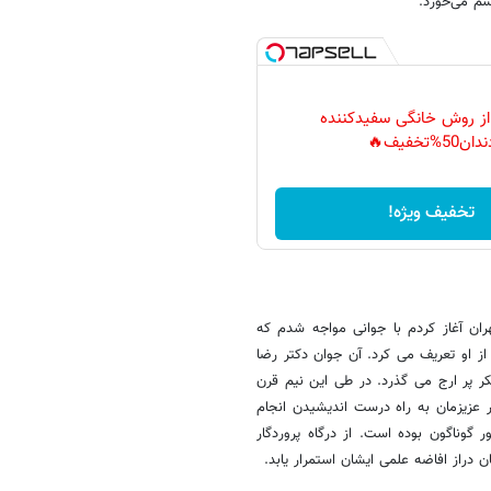
م می‌خورد.
 از روش خانگی سفیدکننده
دان50%تخفیف🔥
تخفیف ویژه!
ه تهران آغاز کردم با جوانی مواجه شدم که
ز او تعریف می کرد. آن جوان دکتر رضا
کر پر ارج می گذرد. در طی این نیم قرن
 عزیزمان به راه درست اندیشیدن انجام
وناگون بوده است. از درگاه پروردگار
 دراز افاضه علمی ایشان استمرار یابد.