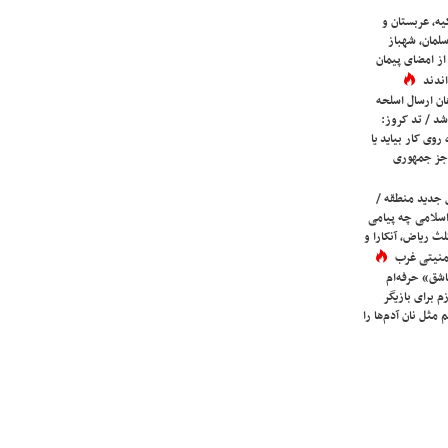
یه، عربستان و
لمان، شهباز
ز امضای پیمان
ندند
ان ارسال اسلحه
شد / تد کروز:
روی کار بیاید یا
جز جمهوری
 جدید منطقه /
اسلامی چه پیامی
لث ریاض، آنکارا و
 امنیتی غرب
شق» حرفه‌ام
م برای بازیگر
 مثل نان آدم‌ها را