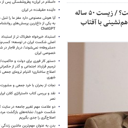
«اسلام در ایران» پطروشفسکی پس از س
«آینده حقیقت» در ایران
حسین نصر در باره رضا داوری اردکانی چه نوشت؟ / زیست ۵۰ ساله
آیا هوش مصنوعی دارد مغز ما را تنبل 
م‌نشینی با آفتاب
به یکی از داغ‌ترین پرسش‌های روانشنا
ChatGPT
استبداد خیرخواه خطرناک تر از استبداد 
اصلی شکست ایران در توسعه؛ کسب‌وکا
«مشروطه» نمی‌شوند/ دربار قاجار در 
خصوصی ایران
دستور کار فوری برای دولت و حاکمیت/
ترمیم قرارداد اجتماعی و گذر از حکمرا
اصلاح ساختاری؛ التیام ترومای جمعی ت
شهری
نجات از بحران با خرد جمعی و مشورت، 
نقد و بررسی کتاب «استراتژی کلان ایرا
نصر
دو علامت مهم تغییر جامعه در سایت کارز
شکست خورد/ نشانه‌های بازگشت مردم 
اصلاح‌گری را جدی بگیریم
بدن به عنوان مهم‌ترین ماشین زندگی 