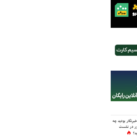
برنگار بودید چه
ور در نشست
د؟