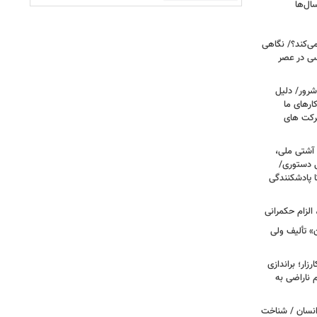
ال‌ها
می‌کند؟/ نگاهی
سی در عصر
شرور/ دلیل
رهای ما
شرکت های
 آشتی ملی،
نی دستوری/
ا پادشکنندگی
الزام حکمرانی
ن» تألیف ولی
ار؛ براندازی
ناراضی به
انسان / شناخت