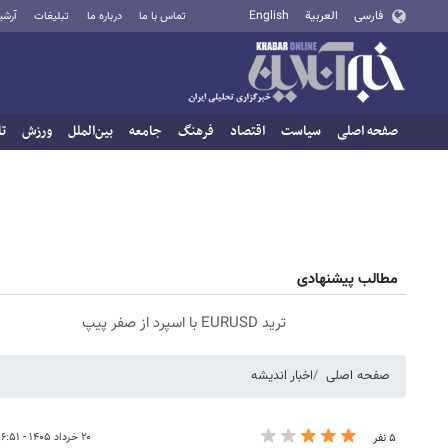
فارسی
العربية
English
تماس با ما
درباره ما
تبلیغات
آرشی
صفحه اصلی
سیاست
اقتصاد
فرهنگ
جامعه
بین‌الملل
ورزش
تا
مطالب پیشنهادی
ترید EURUSD با اسپرد از صفر پیپ
صفحه اصلی
اخبار اندیشه
۲۰ خرداد ۱۴۰۵ - ۱۶:۵۱
۵ نفر