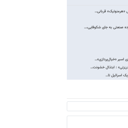
ی «هرمنوتیک» قربانی…
ده صنعتی به جای شکوفایی،…
 اسیر «خیال‌پردازی»…
دن‌زنی» : ابتذال خشونت…
ژیک اسرائیل تا…