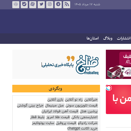
شنبه ۱۷ مرداد ۱۴۰۵
انتشارات
وبلاگ
استان‌ها
وبگردی
خبرآنلاین
راه نو آنلاین
بازی آنلاین
قیمت تلویزیون سونی
مبل مینیمال
جراح بینی گوشتی
پرشین هتل
قیمت آهن فولاد ایرانیان
اعتبارسنجی بانکی
قیمت طلا امروز
بلیط قطار
شرکت رادوکو
قیمت پروفیل
سایت یوتوتایمز
خرید اکانت chatgpt