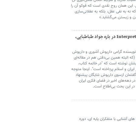
ناسبات قدرت و شرایط امکان شکل‌گیری آن
یم. این همان روح نقدی است که فوکو آن را
ه نه به نفی عقل، بلکه به عقلانی‌سازی
یدن و زیستن می‌گشاید.»
خطای فاحش مجله معتبر بین المللی Interpretation در باره جواد طباطبایی،
نویسنده گرامی داریوش آشوری و داریوش
که البته همین بی‌دقتی هم در مقاله‌ای
یشان نوشته است که "در خاتمه کتاب،
 ایران و اسلام پرداخته است". اینجا متوجه
فتمان ازسوی داریوش شایگان پیشنهاد
ر دهه‌های اخیر در فضای فکری ایران
در این بحث بی‌اطلاع است۔
ای آشنایی با متفکران پایه ای، دوره