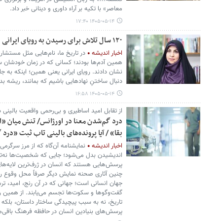
معاصر» با تکیه بر آراء داوری و دینانی خبر داد.
۱۴۰۵-۰۵-۱۴ ۱۷:۴۰
۱۲۰ سال تلاش برای رسیدن به رویای ایرانی
اخبار اندیشه
در تاریخ ما، نام‌هایی مثل مستشارال
همین آدم‌ها بودند؛ کسانی که در زمان خودشان سخ
نشان دادند. رویای ایرانی یعنی همین؛ اینکه به ج
دنبال ساختنِ نهادهایی باشیم که بمانند، ریشه بدوا
۱۴۰۵-۰۵-۱۴ ۱۶:۵۸
از تقابل امید اساطیری و بی‌رحمی واقعیت بالینی د
درد گم‌شدن معنا در اورژانس/ تنش میان «ا
بقا» / آیا پرونده‌های بالینی تاب ثبت «درد 
اخبار اندیشه
نمایشنامه آن‌گاه که از مرز سرگرمی 
اندیشیدن بدل می‌شود؛ جایی که شخصیت‌ها نه‌تنه
پرسش‌هایی هستند که انسان در ژرف‌ترین لایه‌ها
چنین آثاری صحنه نمایش دیگر صرفاً محل وقوع ر
جهان انسانی است؛ جهانی که در آن رنج، امید، ت
گفت‌وگوها و سکوت‌ها تجسم می‌یابند. از همین رو 
تاریخ، نه به سبب پیچیدگی ساختار داستان، بلکه ب
پرسش‌های بنیادین انسان در حافظه فرهنگ باقی‌مان