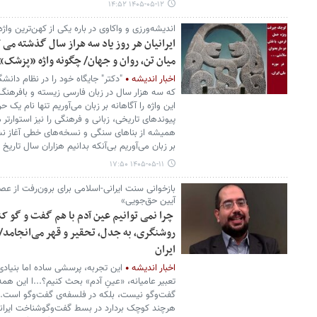
۱۴۰۵-۰۵-۱۲ ۱۴:۵۲
اندیشه‌ورزی و واکاوی در باره یکی از کهن‌ترین واژ
ایرانیان هر روز یاد سه هراز سال گذشته م
میان تن، روان و جهان/ چگونه واژه «پزشک» از
اخبار اندیشه
"دکتر" جایگاه خود را در نظام دانش
که سه هزار سال در زبان فارسی زیسته و بافرهنگ
این واژه را آگاهانه بر زبان می‌آوریم تنها نام یک حر
پیوندهای تاریخی، زبانی و فرهنگی را نیز استوارت
همیشه از بناهای سنگی و نسخه‌های خطی آغاز نشود؛
بر زبان می‌آوریم بی‌آنکه بدانیم هزاران سال تاریخ 
۱۴۰۵-۰۵-۱۱ ۱۷:۵۰
بازخوانی سنت ایرانی-اسلامی برای برون‌رفت از عص
آیین حق‌جویی»
چرا نمی توانیم عین آدم با هم گفت و گو کن
روشنگری، به جدل، تحقیر و قهر می‌انجامد/
ایران
اخبار اندیشه
این تجربه، پرسشی ساده اما بنیادی 
تعبیر عامیانه، «عینِ آدم» بحث کنیم؟...ا این هم
گفت‌وگو نیست، بلکه در فلسفه‌ی گفت‌وگو است. 
هرچند کوچک بردارد در بسط گفت‌وگوشناخت ایرانی