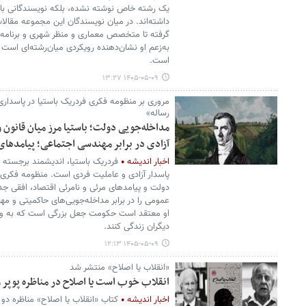
یک رشته خاص نوشته نشده، بلکه نویسندگانی با 
داشته‌اند. در میان نویسندگان این مجموعه مقال
گرفته تا متخصص معماری و منظر شهری و برنامه
به‌زعم او نشان‌دهنده رویکردی میان‌رشته‌ای است ک
است.
۱۴۰۵-۰۵-۰۹ ۱۳:۲۷
مروری بر منظومه فکری فردریک باستیا در پاسداری 
رساله»
مداخله‌جویی دولت؛ باستیا مرز میان قانون 
آزادی در برابر مهندسی اجتماعی؛ پیامدهای 
اخبار اندیشه
فردریک باستیا، اندیشمند برجسته ف
پاسدار آزادی و عاملیت فردی است. منظومه فکری 
دولت و پیامدهای مرئی و نامرئی اقتصاد، افقی ج
عمومی را در برابر مداخله‌جویی‌های حاکمیتی و م
او معتقد است حکومت جعل بزرگی است که به واس
دیگران زندگی کنند.
۱۴۰۵-۰۵-۰۹ ۱۲:۱۳
«انقلاب یا اصلاح» منتشر شد
انقلاب خوب است یا اصلاح در مناظره پوپر و
اخبار اندیشه
کتاب «انقلاب یا اصلاح» مناظره د