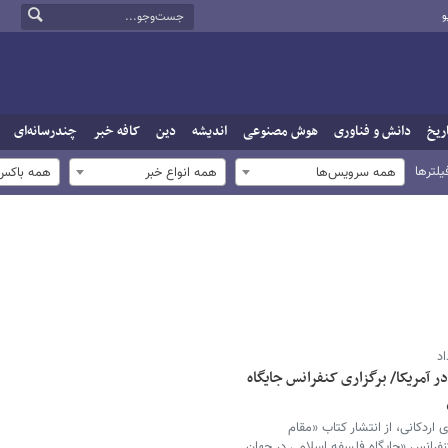
و
ریخ
دانش و فناوری
هوش مصنوعی
اندیشه
دین
کافه خبر
چندرسانه‌ای
یلترها
همه سرویس‌ها
همه انواع خبر
همه باکس‌
اد
ر آمریکا/ برگزاری کنفرانس جایگاه
 اردکانی، از انتشار کتاب «مقام
 کنفرانس «جایگاه فلسفه اسلامی در جهان