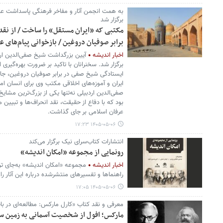
به همت انجمن آثار و مفاخر فرهنگی پاسداشت عارف
برگزار شد
مکتبی که «ایران مستقل» را ساخت / از نقد
برابر صوفیان دروغین / بازخوانی پیام‌های ع
اخبار اندیشه
آیین بزرگداشت شیخ صفی‌الدین ارد
برگزار شد. سخنرانان با تاکید بر ضرورت بهره‌گیری 
ایستادگی شیخ صفی در برابر صوفیان دروغین، جایگ
ایران و آموزه‌های اخلاقی مکتب وی برای انسان 
صفی‌الدین اردبیلی نه‌تنها یکی از بزرگ‌ترین مشای
بود که با دفاع از حقیقت، نقد انحراف‌ها و تبیین 
عرفان اسلامی بر جای گذاشت.
۱۴۰۵-۰۵-۰۶ ۱۷:۲۳
انتشارات کتاب‌سرای نیک برگزار می‌کند
رونمایی از مجموعه «امکان اندیشه»
اخبار اندیشه
مجموعه «امکان اندیشه» به‌جای تر
راهنماها و تفسیرهای منتشرشده درباره این آثار را 
۱۴۰۵-۰۵-۰۶ ۱۷:۰۵
معرفی و نقد کتاب «کارل مارکس: مطالعه‌ای در با
مارکس؛ افول از شخصیت آسمانی به زمین س