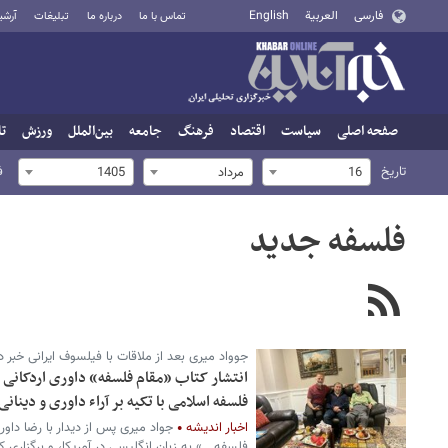
فارسی
العربية
English
تماس با ما
درباره ما
تبلیغات
آرشی
صفحه اصلی
سیاست
اقتصاد
فرهنگ
جامعه
بین‌الملل
ورزش
تا
تاریخ
ف
16
مرداد
1405
فلسفه جدید
جوواد میری بعد از ملاقات با فیلسوف ایرانی خبر د
انتشار کتاب «مقام فلسفه» داوری اردکانی د
فلسفه اسلامی با تکیه بر آراء داوری و دینانی
اخبار اندیشه
جواد میری پس از دیدار با رضا داوری
فلسفه...» به زبان انگلیسی در آمریکا، و برگزاری