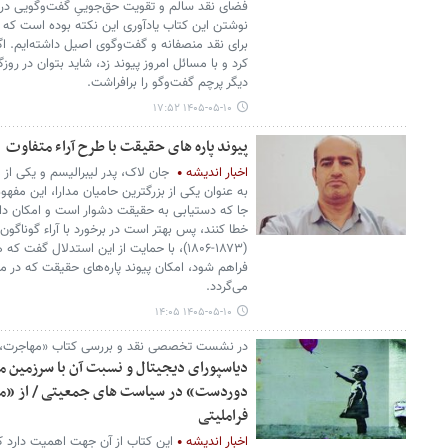
فضای نقد سالم و تقویت حق‌جوییِ گفت‌وگویی در 
نوشتن این کتاب یادآوری این نکته بوده است که 
برای نقد منصفانه و گفت‌وگوی اصیل داشته‌ایم. اگر
کرد و با مسائل امروز پیوند زد، شاید بتوان در روز
دیگر پرچم گفت‌وگو را برافراشت.
۱۴۰۵-۰۵-۱۰ ۱۷:۵۲
پیوند پاره های حقیقت با طرح آراء متفاوت
اخبار اندیشه
جان لاک، پدر لیبرالیسم و یکی از م
به عنوان یکی از بزرگترین حامیان مدارا، این مفهو
جا که دستیابی به حقیقت دشوار است و امکان دار
خطا کنند، پس بهتر است در برخورد با آراء گوناگو
(۱۸۷۳-۱۸۰۶)، با حمایت از این استدلال گف
فراهم شود، امکان پیوند پاره‌های حقیقت که در 
می‌گردد.
۱۴۰۵-۰۵-۱۰ ۱۴:۰۵
در نشست تخصصی نقد و بررسی کتاب «مهاجرت،
دیاسپورای دیجیتال و نسبت آن با سرزمین ما
دوردست» در سیاست های جمعیتی / از «مح
فراملیتی
اخبار اندیشه
این کتاب از آن جهت اهمیت دارد که