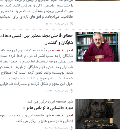
می‌خواهد هیچ هنجاری را پیش از آن‌که تاریخ، م
را بشناسیم، طبیعی، ازلی و غیرقابل تغییر نپندار
میراث اصیل پروژه روشنگری کانت می‌داند؛ نقدی ک
عقلانیت می‌انجامد و افق‌های تازه‌ای برای اندیش
۱۴۰۵-۰۵-۰۷ ۱۶:۴۱
شایگان و گفتمان
اخبار اندیشه
در نگاه نخست تصورم این بود که 
شایگان را به سبب اشتراک در نام خلط کرده است (
بین‌المللی موجه نیست)۔ اما دیدم در جمله بعد ا
طباطبایی به نقادی فهم شایگان از تاریخ اندیشه در
شدم نویسنده واقعا تصور کرده است که اصطلاح گ
شده است و به وضوح از نقدها و مناظره‌هایی که د
حول این مفهوم شکل گرفته و مشارکت طباطبایی 
۱۴۰۵-۰۵-۰۷ ۱۲:۴۳
شهر فلسفه ایران برگزار می کند
دوره «آشنایی با توماس هابز»
اخبار اندیشه
شهر فلسفه ایران، از مجموعه دوره ه
آشنایی با توماس هابز را برگزار می کند.
۱۴۰۵-۰۵-۰۷ ۱۰:۵۷