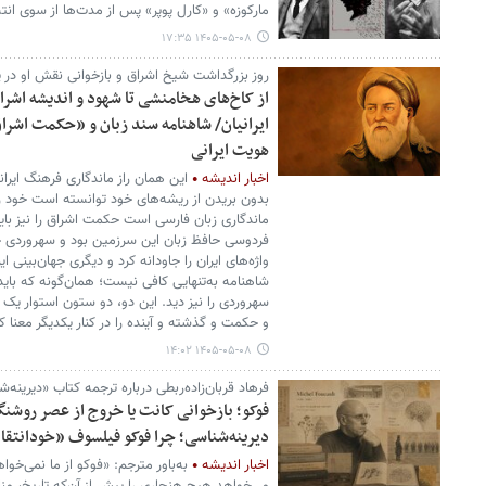
مارکوزه» و «کارل پوپر» پس از مدت‌ها از سوی ان
۱۴۰۵-۰۵-۰۸ ۱۷:۳۵
روز بزرگداشت شیخ اشراق و بازخوانی نقش او در پ
از کاخ‌های هخامنشی تا شهود و اندیشه ا
ایرانیان/ شاهنامه سند زبان و «حکمت اشر
هویت ایرانی
اخبار اندیشه
این همان راز ماندگاری فرهنگ ایرا
بدون بریدن از ریشه‌های خود توانسته است خود را ب
ماندگاری زبان فارسی است حکمت اشراق را نیز بای
فردوسی حافظ زبان این سرزمین بود و سهروردی 
واژه‌های ایران را جاودانه کرد و دیگری جهان‌بینی 
شاهنامه به‌تنهایی کافی نیست؛ همان‌گونه که باید
سهروردی را نیز دید. این دو، دو ستون استوار یک ت
و حکمت و گذشته و آینده را در کنار یکدیگر معنا 
۱۴۰۵-۰۵-۰۸ ۱۴:۰۲
فرهاد قربان‌زاده‌ربطی درباره ترجمه کتاب «دیری
فوکو؛ بازخوانی کانت یا خروج از عصر روشنگ
دیرینه‌شناسی؛ چرا فوکو فیلسوف «خودانتق
اخبار اندیشه
به‌باور مترجم: «فوکو از ما نمی‌خوا