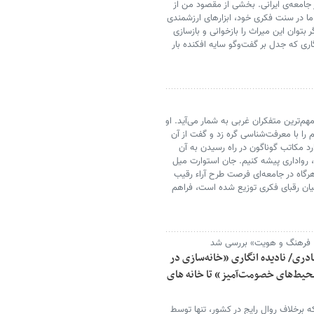
جامعه‌ی ایرانی. بخشی از مقصود من از
ما در سنت فکری خود، ابزارهای ارزشمندی
 بتوان این میراث را بازخوانی و بازسازی
گاری که جدل بر گفت‌وگو سایه افکنده بار
هم‌ترین متفکران غربی به شمار می‌آید. او
م را با معرفت‌شناسی گره زد و گفت از آن
د مکاتب گوناگون در راه رسیدن به آن
ن، رواداری پیشه کنیم. جان استوارت میل
ت که هرگاه در جامعه‌ای فرصت طرح آراء رقیب
میان رقبای فکری توزیع شده است، فراهم
 فرهنگ و هویت» بررسی شد
دری/ نادیده انگاری «خانه‌سازی در
یط‌های خصومت‌آمیز» تا خانه های
 برخلاف روال رایج در کشور، تنها توسط