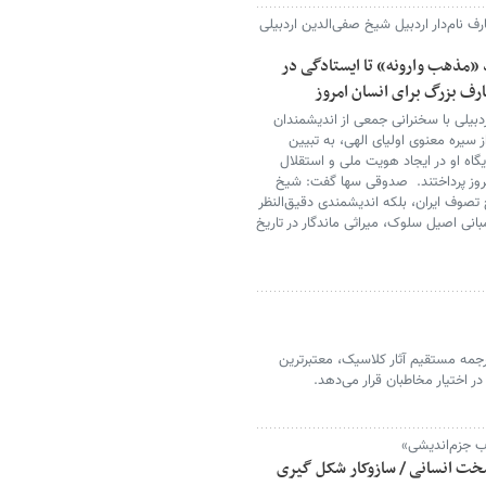
 نام‌دار اردبیل شیخ صفی‌الدین اردبیلی
 «مذهب وارونه» تا ایستادگی در
ارف بزرگ برای انسان امروز
بیلی با سخنرانی جمعی از اندیشمندان
از سیره معنوی اولیای الهی، به تبیین
اه او در ایجاد هویت ملی و استقلال
امروز پرداختند. صدوقی سها گفت: شیخ
خ تصوف ایران، بلکه اندیشمندی دقیق‌النظر
مبانی اصیل سلوک، میراثی ماندگار در تاریخ
جمه مستقیم آثار کلاسیک، معتبرترین
در اختیار مخاطبان قرار می‌دهد.
ب جزم‌اندیشی»
خت انسانی / سازوکار شکل گیری