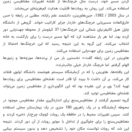
کردن مسیر خود، درست مثل خرچنگ‌ها از نقشه تغییرات مغناطیسی زمین
استفاده می‌کند. این روش به روبات‌ها قابلیت هدایت کم‌هزینه‌ای می‌بخشد.
در سال 2003 / 1382، جین‌هاورینن، دانشمند علم رایانه، مطلبی در رابطه با حس
خارق‌العاده مسیریابی خرچنگ‌های خاردار جزایر کارائیب خواند. گروهی از دانشگاه
چاپل هیل کالیفرنیای شمالی این خرچنگ‌هارا 37 کیلومتر از محوطه جهت‌یابی دور
کرده بود، اما هر بار مشاهده کرد که آنها مسیر درست را برای بازگشت به خانه
انتخاب می‌کنند. این گروه به این نتیجه رسید که این خرچنگ‌ها احتمالا از
مغناطیس زمین برای جهت‌یابی استفاده می‌کنند.
هاورینن در این رابطه گفت:« نخستین بار من از پرنده‌ها، مورچه‌ها و زنبورها
الهام گرفتم. اما خرچنگ خاردار خیلی جالب‌ترند».
این یافته‌ها، ‌هاورینن را که در آزمایشگاه سیستم هوشمند دانشگاه اولوی فنلاند
کار می‌کند، بر آن داشت تا ببیند آیا قادر است نقشه‌ای مغناطیسی برای روبات‌ها
تهیه کند؟ وی بر این عقیده بود که این الگوبرداری از مغناطیس زمین می‌تواند
نقشه‌ای مغناطیسی تولید کند.
گروه تصمیم گرفتند از مغناطیس‌سنج برای اندازه‌گیری مقدار مغناطیس موجود در
محوطه آزمایشگاه و در یک راهروی 180 متری در یک بیمارستان محلی استفاده
کنند. سپس تغییرات محیط را در حافظه یک روبات کوچک چرخ‌دار ذخیره کردند و
مغناطیس‌سنج را برای جلوگیری از تداخل با موتور روبات از آن دور کردند. نتیجه
این شد که روبات توانست مکان خود را تشخیص دهد و بدون سیستم بینایی