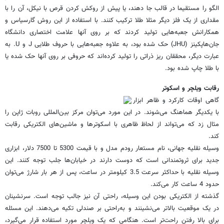
الگو را مستقیما در قالب جا دهند، یا پیش از روکش کردن قرص با نیکل، آن را با
مقداری از یک فلز دیگر مثلا طلا ترکیب کنند. با استفاده از این روش گارسیاس و
همکارانش جعبه‌هایی تولید کردند که بر روی آنها علامت اختصاری دانشگاه
جان‌هاپکینز (JHU) حک شده بود، به علاوه جعبه‌هایی با حروف طلایی J و U. به
عبارت دیگر، محققان ریز ذراتی را تولید کرده‌اند که حروفی بر روی آنها حک شده یا
با طلا چاپ شده بود.
رقابت ویلچر و اسکوتر
گاهی اوقات کارکرد و ظاهر ابزار
با یکدیگر هماهنگ می‌شوند. در این مورد می‌توان مرکز بین‌المللی روبات ژاپن را
مثال زد که می‌تواند از لحاظ ظاهری با اسکوترها و ماشین‌های الکتریکی رقابت
کند.
وسیله نقلیه جهانی، نام مستعار رودم مدل و با قیمت 5300 تا 7500 دلار، ابزاری
جدید برای ثروتمندانی است که دوست دارند در خیابان‌ها جلب توجه کنند. این
وسیله نقلیه با حداکثر سرعت 3.5 کیلومتر در ساعت، پس از هر بار شارژ می‌توان
حدود 4 ساعت کار می‌کند.
گذشته از الکتریکی بودن این وسیله، راحتی آن نیز جالب توجه است. سرنشینان
در یک موقعیت بالاتر می‌نشینند و به‌راحتی بر صندلی تکیه می‌دهند. این مسئله
برای بالا رفتن راحت‌تر است. هنگامی که یک ویلچر مورد استفاده قرار می‌گیرد،