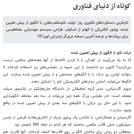
کوتاه از دنیای فناوری
تازه‌ترین دستاوردهای فناوری روز: تولید نانومکعب‌هایی با الگوی از پیش تعیین
شده، ویلچر الکتریکی با الهام از اسکوتر، طراحی سیستم جهت‌یابی مغناطیسی
برای روبات‌ها و عرضه آخرین نسخه مرورگر اینترنتی اوپرا 10
ذرات نانو با الگوی از پیش تعیین شده
آیا به یاد می‌آورید در کودکی با تا کردن کاغذها از آنها جعبه‌های مکعبی درست
می‌کردید؟ اکنون دو دانشمند از این شیوه در مقیاس‌های ریز استفاده کرده‌اند تا
بتوانند اولین ریز ذرات را با الگوهای مشخص و از پیش تعیین شده بسازند. این
الگوها می‌توانند اساس مدارهای الکترونیکی نانو را تشکیل دهند.
دیوید گارسیاس، مدیر گروه تحقیقاتی در دانشگاه جان‌هاپکینز در بالتیمور مریلند
معتقد است: «در مقیاس بزرگ همه چیز می‌تواند در سه بعد مختلف الگوبرداری
شود. با این حال ریز ذراتی با الگوهای سه بعدی از پیش تعیین شده در واقع
وجود ندارند.»
گارسیاس و همکارانش، با تاباندن یک پرتوی باریک از الکترون‌ها،به قرصی از جنس
سیلیکون، شش قالب مکعبی ساختند که هر کدام در ابعاد 500 نانومتر بود.
محققان دو روش برای ساختن الگو بر روی قالب‌ها کشف کرده‌اند. آنها قادرند هم