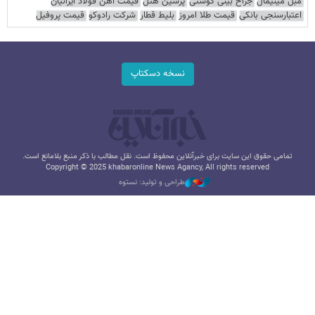
مبل مینیمال
جراح بینی گوشتی
پرشین هتل
قیمت آهن فولاد ایرانیان
اعتبارسنجی بانکی
قیمت طلا امروز
بلیط قطار
شرکت رادوکو
قیمت پروفیل
نسخه دسکتاپ
تمامی حقوق این سایت برای خبرآنلاین محفوظ است. نقل مطالب با ذکر منبع بلامانع است.
Copyright © 2025 khabaronline News Agancy, All rights reserved
طراحی و تولید: نستوه