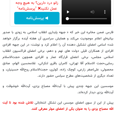
زانو درد دارین؟ به هیچ وجه
عمل نکنید❌ "پرسش‌نامه"
◀ پرسش‌نامه
فارس ضمن مخابره این خبر که « جبهه پایداری انقلاب اسلامی به زودی با صدور
بیانیه‌ای اعلام موجودیت می‌کند و همایش سراسری آن هفته آینده برگزار خواهد
شد» اسامی اعضای تشکیل دهنده آن را اعلام کرد و نوشت: در این جبهه افرادی
افرادی از همکاران قبلی دولت های نهم و دهم، برخی اعضای فراکسیون انقلاب
اسلامی مجلس، برخی اعضای قرارگاه عمار و افرادی همچون حجت‌الاسلام
رسایی،حجت الاسلام آقا تهرانی، کامران باقری‌ لنکرانی، غلامحسین الهام، صادق
محصولی، علی‌اصغر زارعی، کوچک زاده، کوثری، حجت‌الاسلام روح‌الله حسینیان، و
تعداد دیگری از شخصیت‌های مطرح سیاسی حضور دارند.
موسسین این جبهه چندی پیش با آیت‌الله مصباح یزدی، آیت‌الله خوشوقت و
آیت‌الله یزدی دیدار کرده‌اند.
پیش از این از سوی اعضای موسس این تشکل انتخاباتی
تلاش شده بود تا آیت
الله مصباح یزدی را به عنوان یکی از اعضای موثر معرفی کنند
.