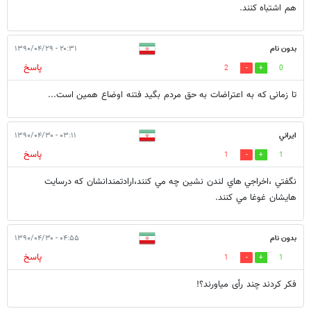
هم اشتباه کنند.
بدون نام
۲۰:۳۱ - ۱۳۹۰/۰۴/۲۹
پاسخ
2
0
تا زمانى كه به اعتراضات به حق مردم بگيد فتنه اوضاع همين است...
ايراني
۰۳:۱۱ - ۱۳۹۰/۰۴/۳۰
پاسخ
1
1
نگفتي ،اخراجي هاي لندن نشين چه مي كنند،ارادتمندانشان كه درسايت
هايشان غوغا مي كنند.
بدون نام
۰۴:۵۵ - ۱۳۹۰/۰۴/۳۰
پاسخ
1
1
فکر کردند چند رأی میاورند؟!