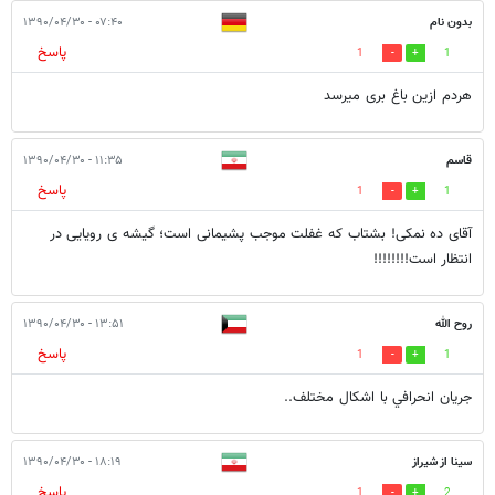
بدون نام
۰۷:۴۰ - ۱۳۹۰/۰۴/۳۰
پاسخ
1
1
هردم ازین باغ بری میرسد
قاسم
۱۱:۳۵ - ۱۳۹۰/۰۴/۳۰
پاسخ
1
1
آقای ده نمکی! بشتاب که غفلت موجب پشیمانی است؛ گیشه ی رویایی در
انتظار است!!!!!!!!
روح الله
۱۳:۵۱ - ۱۳۹۰/۰۴/۳۰
پاسخ
1
1
جريان انحرافي با اشكال مختلف..
سینا از شیراز
۱۸:۱۹ - ۱۳۹۰/۰۴/۳۰
پاسخ
1
2