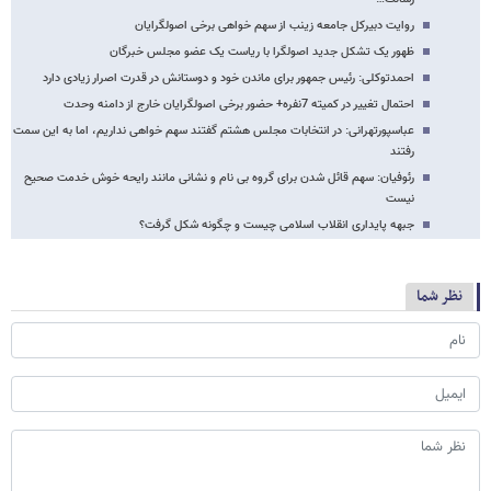
روایت دبیرکل جامعه زینب از سهم خواهی برخی اصولگرایان
ظهور یک تشکل جدید اصولگرا با ریاست یک عضو مجلس خبرگان
احمدتوکلی: رئیس جمهور برای ماندن خود و دوستانش در قدرت اصرار زیادی دارد
احتمال تغییر در کمیته 7نفره+ حضور برخی اصولگرایان خارج از دامنه وحدت
عباسپورتهرانی: در انتخابات مجلس هشتم گفتند سهم خواهی نداریم، اما به این سمت
رفتند
رئوفیان: سهم قائل شدن برای گروه بی نام و نشانی مانند رایحه خوش خدمت صحیح
نیست
جبهه پایداری انقلاب اسلامی چیست و چگونه شکل گرفت؟
نظر شما