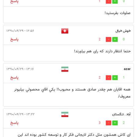
پاسخ
1
0
صلوات بفرستيد!
خوش خیال
۱۲:۵۶ - ۱۳۹۰/۰۴/۲۹
پاسخ
2
0
حتما انتظار دارند که رای هم بیاورند!
۱۳:۱۶ - ۱۳۹۰/۰۴/۲۹
azar
پاسخ
2
1
همه اقايان هم چقدر صادق هستند و محبوب!! يكي اقاي محصولي بيليونر
معروف/
آباد ـ تنگستان
۱۳:۲۲ - ۱۳۹۰/۰۴/۲۹
پاسخ
3
2
ای کاش همشون مثل دکتر لایجانی فکر کار و توسعه کشور بوده اند این