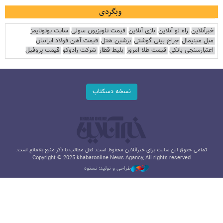
وبگردی
خبرآنلاین
راه نو آنلاین
بازی آنلاین
قیمت تلویزیون سونی
سایت یوتوتایمز
مبل مینیمال
جراح بینی گوشتی
پرشین هتل
قیمت آهن فولاد ایرانیان
اعتبارسنجی بانکی
قیمت طلا امروز
بلیط قطار
شرکت رادوکو
قیمت پروفیل
نسخه دسکتاپ
تمامی حقوق این سایت برای خبرآنلاین محفوظ است. نقل مطالب با ذکر منبع بلامانع است.
Copyright © 2025 khabaronline News Agancy, All rights reserved
طراحی و تولید: نستوه