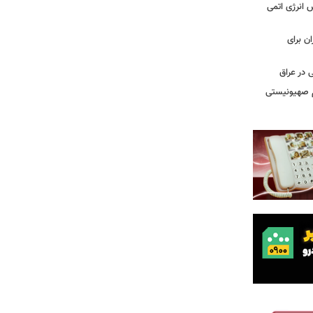
س انرژی اتمی
ن برای
 در عراق
یم صهیونیستی