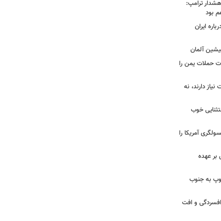
هشدار ترامپ:
م بود
اره ایران
پیشین آلمان
ات حملات یمن را
نیاز دارند، نه
ستثنایی خوب
سولگری آمریکا را
بر عهده
: ارتش اسرائیل در یک روز ۱۱۳ توپ به جنوب
ز افسردگی و افت