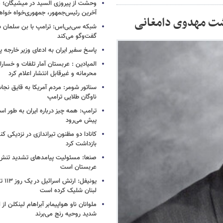
وحشت از پیروزی السید در میشیگان؛ 
آخرین رئیس‌جمهور، جمهوری‌خواه خواه
ذشت مهدوی دامغانی
شبکه سی‌بی‌اس: ترامپ با بن سلمان درب
گفت‌وگو می‌کند
پاسخ سفیر ایران به ادعای وزیر خارجه 
المیادین : عربستان آمار تلفات و خسار
محرمانه و غیرقابل انتشار اعلام کرد
سناتور شومر: مردم آمریکا به قایق نجات 
ناوگان طلایی ترامپ
ترامپ: همه چیز درباره ایران به طور ا
پیش می‌رود
کانادا دو مظنون تیراندازی در نزدیکی کن
بازداشت کرد
صنعا: مسئولیت پیامدهای تشدید تنش 
عربستان است
یونیفل
لبنان شلیک کرده است
ملوانان ناو هواپیمابر آبراهام لینکلن ا
شدید روحیه رنج می‌برند