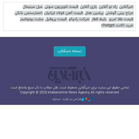
خبرآنلاین
راه نو آنلاین
بازی آنلاین
قیمت تلویزیون سونی
مبل مینیمال
جراح بینی گوشتی
پرشین هتل
قیمت آهن فولاد ایرانیان
اعتبارسنجی بانکی
قیمت طلا امروز
بلیط قطار
شرکت رادوکو
قیمت پروفیل
سایت یوتوتایمز
خرید اکانت chatgpt
نسخه دسکتاپ
تمامی حقوق این سایت برای خبرآنلاین محفوظ است. نقل مطالب با ذکر منبع بلامانع است.
Copyright © 2025 khabaronline News Agancy, All rights reserved
طراحی و تولید: نستوه