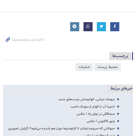
برچسب‌ها
محیط زیست
حشرات
خبرهای مرتبط
سوسک درختی، الهام‌بخش چسب‌های جدید
ذخیره آب با الهام از سوسک نامیب
سنجاقکی در تونل باد / عکس
زنبور کاکتوس / عکس
حیواناتی که سروصدایشان تا کیلومترها دورتر هم شنیده می‌شود!/ گزارش تصویری
زنبور گرده‌افشان / عکس