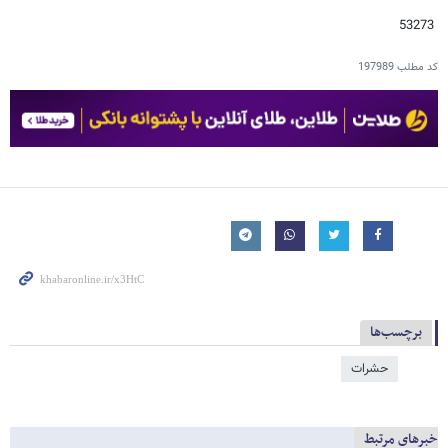
53273
کد مطلب
197989
برچسب‌ها
حشرات
خبرهای مرتبط