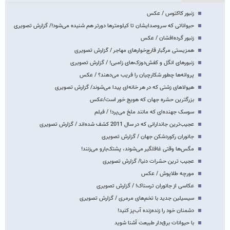
زنبور کاکتوس / عکس
حیواناتی که سروصدایشان تا کیلومترها دورتر هم شنیده می‌شود!/ گزارش تصویری
زنبور گرده‌افشان / عکس
همزیستی مرگبار قارچ‌خوارهای مهاجر / گزارش تصویری
زنبورهای انگل و کفش‌دوزک‌های زامبی! / گزارش تصویری
پروانه‌ها چطور شکارچیان را فریب می‌دهند؟ / عکس
هیولاهای زشتی که در هر خانه‌ای پیدا می‌شوند/ گزارش تصویری
بزرگترین حشره جهان که هویج خور است/عکس
سوسک جهنده‌ای که مانند ملخ می‌پرد! / فیلم
عجیب‌ترین جاندارانی که در سال 2011 کشف شده‌اند / گزارش تصویری
جانوران رکوردشکن جهان / گزارش تصویری
مگس‌ها وقتی غافلگیر می‌شوند، پشتک‌بارو می‌زنند!
عجیب ترین حشرات دنیا/ گزارش تصویری
مورچه طلاپوش / عکس
عکاسی از جانوران ترسناک! / گزارش تصویری
سیسیلین جدید با تخم‌های مرمری / گزارش تصویری
دشمنان خود را زنده‌زنده آب‌پز کنید!
با حیوانات برق‌دار طبیعت آشنا شوید