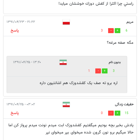
راستي چرا اكثرا از كفش دوزك خوششان ميايد!
مریم
۲۱:۲۲ - ۱۳۹۱/۰۴/۲۳
پاسخ
3
6
مگه صفه مرغه؟
بدون نام
۱۳:۲۰ - ۱۳۹۱/۰۴/۲۵
1
3
اره برو ته صف یک کقشدوزک هم اشانتیون داره
حقیقت زندگی
۰۳:۰۲ - ۱۳۹۱/۰۴/۲۵
پاسخ
0
15
یادش بخیر بچه بودیم میگفتیم کفشدوزک ابت میدم نونت میدم پرواز کن اما
حالا میگیم برو نون گرون شده میخوای بپر میخوای نپر