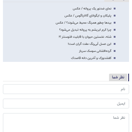
نمای ضدنور یک پروانه / عکس
پلیکان و ایگوانای گالاپاگوس / عکس
بیدها چطور همرنگ محیط می‌شوند؟ / عکس
چرا کرم ابریشم به پروانه تبدیل می‌شود؟
شته، نخستین حیوان با قابلیت فتوسنتز ؟!
این عسل آبی‌رنگ مفت گران است!
گرده‌افشانی سوسک سرباز
کفشدوزک و آخرین دانه قاصدک
نظر شما