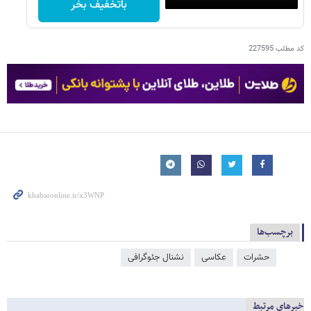
باتخفیف بخر
کد مطلب
227595
برچسب‌ها
حشرات
عکاسی
نشنال جئوگرافی
خبرهای مرتبط