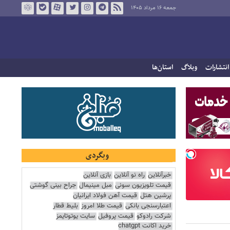
جمعه ۱۶ مرداد ۱۴۰۵
انتشارات
وبلاگ
استان‌ها
وبگردی
خبرآنلاین
راه نو آنلاین
بازی آنلاین
قیمت تلویزیون سونی
مبل مینیمال
جراح بینی گوشتی
پرشین هتل
قیمت آهن فولاد ایرانیان
اعتبارسنجی بانکی
قیمت طلا امروز
بلیط قطار
شرکت رادوکو
قیمت پروفیل
سایت یوتوتایمز
خرید اکانت chatgpt