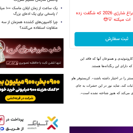
واکنش سازمان تنظیم مقررات
یک ساعت از
پرکاربردترین چراغ شارژی 2026 که شگفت زده
/ پاسخی برای یک ادعای بزرگ
ات میکنه 💡😍
چرا کامیون‌های کشنده همزمان از سه 
متفاوت استفاده می‌کنند؟
ثبت سفارش
اروتنوئیدی و همنوعان آنها که فاقد این
 دارای این رنگدانه‌ها هستند.
نتز را در اختیار داشته باشند». کریستوفر هاو
 اثبات کند، شاید نور در این حشرات به جای
 می‌کند که هنوز شناخته نشده است».