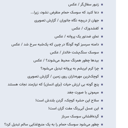
زنبور سفال‌گر / عکس
دعا کنید که سوسک حمام منقرض نشود، زیرا...
جهان از دریچه نگاه جانوران / گزارش تصویری
کفشدوزک / عکس
نمای ضدنور یک پروانه / عکس
دامنه سرسبز کوه گونگا در چین که یک‌شبه سرخ شد / عکس
سوسک سنگ‌پشت خالدار / عکس
بیدها چطور همرنگ محیط می‌شوند؟ / عکس
چرا کرم ابریشم به پروانه تبدیل می‌شود؟
کوچک‌ترین مهره‌داران روی زمین / گزارش تصویری
پنج گونه بی ارزش حیات (برای انسان) که نیازمند نجات هستند
میمونی با صورت جغد
سلاح این حشره کوچک، گردن بلندش است!
این عسل آبی‌رنگ مفت گران است!
گرده‌افشانی سوسک سرباز
چطور می‌شود سوسک حمام را به یک منبع‌غذایی سالم تبدیل کرد؟