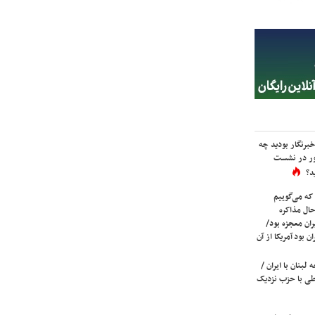
برنگار بودید چه
ور در نشست
د؟
که می‌گوییم
حال مذاکره
ران معجزه بود/
ن بود آمریکا از آن
لبنان با ایران /
ی با حزب نزدیک