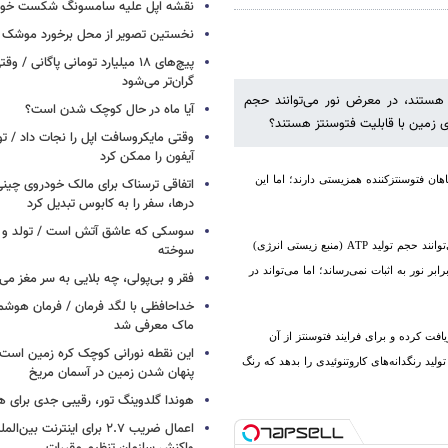
نقشه اپل علیه سامسونگ شکست خور
نخستین تصویر از محل برخورد موشک ف
پیچ‌های ۱۸ میلیارد تومانی پاگانی /
گران‌تر می‌شود
د هستند، در معرض نور می‌توانند حجم
آیا ماه در حال کوچک شدن است؟
وقتی مایکروسافت اپل را نجات داد / 
آیفون را ممکن کرد
اهان فتوسنتزکننده همزیستی دارند؛ اما این
اتفاقی ترسناک برای مالک خودروی چین
درها، سفر را به کابوس تبدیل کرد
سوسکی که عاشق آتش است / تولد و ز
توانند حجم تولید
ATP
(منبع زیستی انرژی)
سوخته
بر نور به اثبات نمی‌رساند؛ اما می‌تواند در
فقر و بی‌پولی، چه بلایی به سر مغز می‌آ
خداحافظی با لگد فرمان / فرمان هوشم
ماک معرفی شد
ریافت کرده و برای فرایند فتوسنتز از آن
این نقطه نورانی کوچک کره زمین است 
تولید رنگدانه‌های کاروتنوئیدی را بدهد که رنگ
پنهان شدن زمین در آسمان مریخ
هوندا گلدوینگ تور، رقیبی جدی برای ه
اعمال ضریب ۲.۷ برای اینترنت 