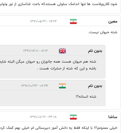
شود.کلاروپلاست ها تنها اندامک سلولی هستندکه باعث غذاسازی از نور وتولیدATPمی شوند
معين
۱۴:۲۲ - ۱۳۹۱/۰۵/۳۱
شته حيوان نيست.
بدون نام
۰۶:۱۲ - ۱۳۹۱/۰۶/۰۱
شته هم حیوان هست همه جانوران رو حیوان میگن البته شاید 
باشه و این که شته از حشرات هست .
بدون نام
۰۲:۲۴ - ۱۳۹۱/۱۰/۲۳
شته انسانه؟!
ساشا
۲۳:۱۸ - ۱۳۹۱/۰۸/۱۲
خیلی ممنونم!!! با اینکه فقط یه دانش آموز دبیرستانی ام خیلی بهم کمک کرد!!!!!