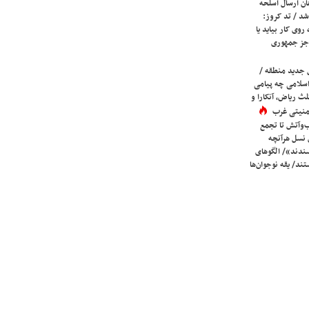
ان ارسال اسلحه
شد / تد کروز:
روی کار بیاید یا
جز جمهوری
 جدید منطقه /
اسلامی چه پیامی
لث ریاض، آنکارا و
 امنیتی غرب
ب‌وآتش تا تجمع
 نسل هرآنچه
دند»/ الگوهای
ند/ یقه نوجوان‌ها