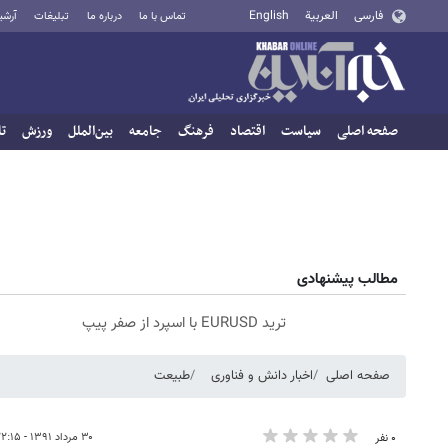
فارسی
العربية
English
تماس با ما
درباره ما
تبلیغات
آرشی
صفحه اصلی
سیاست
اقتصاد
فرهنگ
جامعه
بین‌الملل
ورزش
تا
مطالب پیشنهادی
ترید EURUSD با اسپرد از صفر پیپ
صفحه اصلی
اخبار دانش و فناوری
طبیعت
۳۰ مرداد ۱۳۹۱ - ۲۲:۱۵
۰ نفر