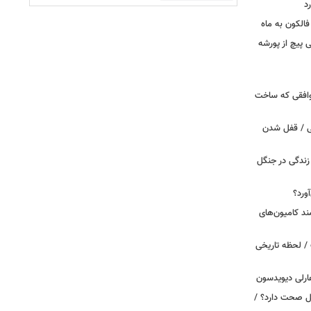
د
الکون به ماه
 وقتی پیچ از پورشه
توافقی که ساخت
ی / قفل شدن
ندگی در جنگل
ورد؟
ند کامیون‌های
/ لحظه تاریخی
ارلی دیویدسون
بین‌الملل صحت دارد؟ /