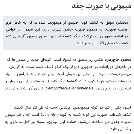
میمونی با صورت جغد
محققان موفق به کشف گونه جدیدی از میمون‌ها شده‌اند که به خاطر فرم
عجیب صورت، به میمون صورت جغدی شهرت دارد. این میمون در نواحی
دورافتاده جمهوری دموکراتیک کنگو کشف شده و دومین میمون آفریقایی تازه
کشف شده طی 28 سال اخیر است.
محمود حاج‌زمان:
عکس زیر متعلق به لسولا است، گونه‌ای جدید از میمون‌ها که
در ناحیه‌ای دورافتاده در جمهوری دموکراتیک کنگو کشف شده است. به گزارش
نیوساینتیست، لسولا نام محلی این حیوان است. جان هارت و همکارانش از بنیاد
تحقیقات حیات‌وحش لوکورو در کینگشاسا کنگو که برای نخستین بار این حیوان را
ثبت کرده‌اند، نام رسمی
Cercopithecus lomamiensis
را برای آن انتخاب کرده‌اند.
لسولا یکی از تنها دو گونه میمون‌های آفریقایی است که طی 28 سال گذشته
کشف شده‌اند. صورت این گونه شبیه به گونه
C. hamlyni
است که با نام میمون
صورت جغدی نیز شناخته می‌شود. همانند این میمون، لسولا نیز کفل متمایزی به
رنگ آبی دارد.