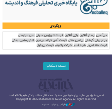
وبگردی
خبرآنلاین
راه نو آنلاین
بازی آنلاین
قیمت تلویزیون سونی
مبل مینیمال
جراح بینی گوشتی
پرشین هتل
قیمت آهن فولاد ایرانیان
اعتبارسنجی بانکی
قیمت طلا امروز
بلیط قطار
شرکت رادوکو
قیمت پروفیل
نسخه دسکتاپ
تمامی حقوق این سایت برای خبرآنلاین محفوظ است. نقل مطالب با ذکر منبع بلامانع است.
Copyright © 2025 khabaronline News Agancy, All rights reserved
طراحی و تولید: نستوه