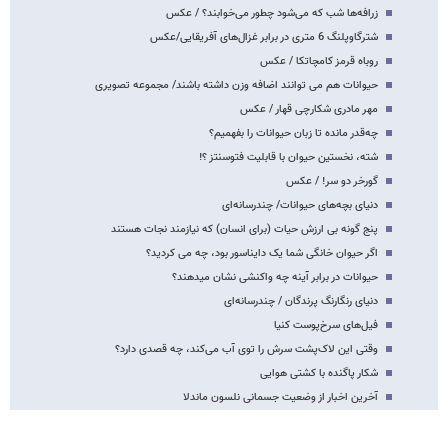
زرافه‌ها شب که می‌شود چطور می‌خوابند؟ / عکس
شترگاوپلنگ 6 متری در برابر غزال‌های آفریقایی/عکس
روباه قرمز کامچاتکا / عکس
حیوانات هم می توانند اضافه وزن داشته باشند/ مجموعه تصویری
مهر مادری شکارچی قهار / عکس
چه‌قدر مانده تا زبان حیوانات را بفهمیم؟
شته، نخستین حیوان با قابلیت فتوسنتز ؟!
گورخر دو سر! / عکس
دنیای بچه‌های حیوانات/ چندرسانه‌ای
پنج گونه بی ارزش حیات (برای انسان) که نیازمند نجات هستند
اگر حیوان خانگی شما یک دایناسور بود، چه می کردید؟
حیوانات در برابر آینه چه واکنشی نشان می‎دهند؟
دنیای رنگارنگ پرندگان / چندرسانه‌ای
فیل‌های سرخ‌پوست کنیا
وقتی این لاک‌پشت سرش را توی آب می‌کند، چه قصدی دارد؟
شکار پاگنده با کشتی هوایی
آخرین اخبار از وضعیت جسمانی نلسون ماندلا