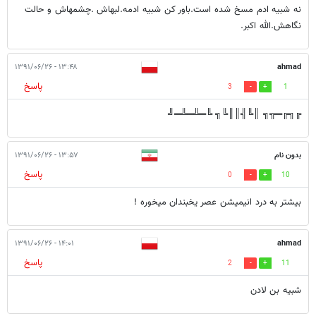
نه شبیه ادم مسخ شده است.باور کن شبیه ادمه.لبهاش .چشمهاش و حالت
نگاهش.الله اکبر.
۱۳:۴۸ - ۱۳۹۱/۰۶/۲۶
ahmad
پاسخ
3
1
╔╗╔═╦╗ ║╚╣║║╚╗ ╚═╩═╩═╝
بدون نام
۱۳:۵۷ - ۱۳۹۱/۰۶/۲۶
پاسخ
0
10
بيشتر به درد انيميشن عصر يخبندان ميخوره !
۱۴:۰۱ - ۱۳۹۱/۰۶/۲۶
ahmad
پاسخ
2
11
شبیه بن لادن