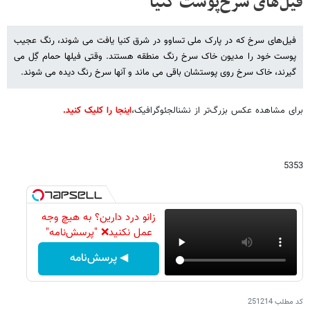
فیل‌های سرخ‌پوست کنیا
فیل‌های سرخ که در پارک ملی تساوو در شرق کنیا یافت می شوند، رنگ عجیب
گیرند، خاک سرخ روی پوستشان باقی می ماند و آنها سرخ رنگ دیده می شوند.
برای مشاهده عکس بزرگ‌تر از نشنال‏جئوگرافیک،
اینجا را کلیک کنید.
5353
زانو درد دارین؟ به هیچ وجه
عمل نکنید❌ "پرسش‌نامه"
◀ پرسش‌نامه
کد مطلب
251214