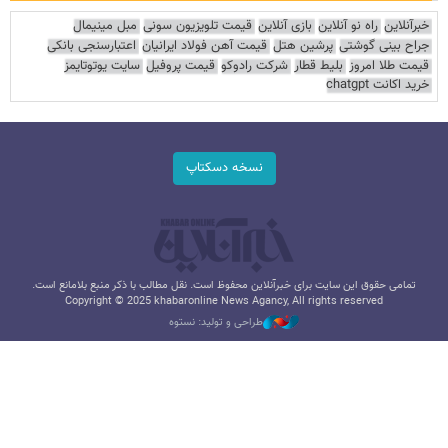
خبرآنلاین
راه نو آنلاین
بازی آنلاین
قیمت تلویزیون سونی
مبل مینیمال
جراح بینی گوشتی
پرشین هتل
قیمت آهن فولاد ایرانیان
اعتبارسنجی بانکی
قیمت طلا امروز
بلیط قطار
شرکت رادوکو
قیمت پروفیل
سایت یوتوتایمز
خرید اکانت chatgpt
نسخه دسکتاپ
تمامی حقوق این سایت برای خبرآنلاین محفوظ است. نقل مطالب با ذکر منبع بلامانع است.
Copyright © 2025 khabaronline News Agancy, All rights reserved
طراحی و تولید: نستوه