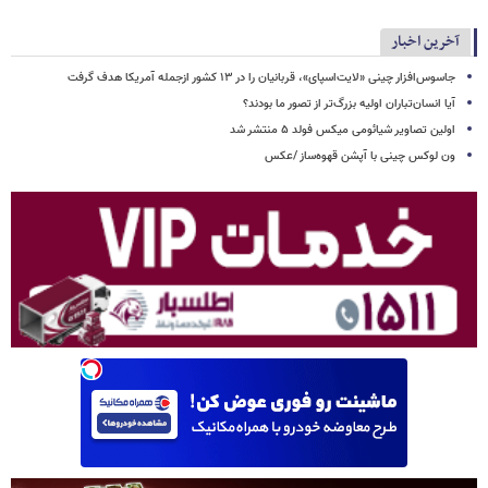
آخرین اخبار
جاسوس‌افزار چینی «لایت‌اسپای»، قربانیان را در ۱۳ کشور ازجمله آمریکا هدف گرفت
آیا انسان‌تباران اولیه بزرگ‌تر از تصور ما بودند؟
اولین تصاویر شیائومی میکس فولد ۵ منتشر شد
ون لوکس چینی با آپشن قهوه‌ساز /عکس