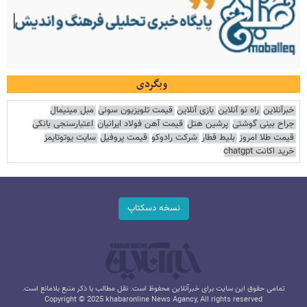
وبگردی
خبرآنلاین
راه نو آنلاین
بازی آنلاین
قیمت تلویزیون سونی
مبل مینیمال
جراح بینی گوشتی
پرشین هتل
قیمت آهن فولاد ایرانیان
اعتبارسنجی بانکی
قیمت طلا امروز
بلیط قطار
شرکت رادوکو
قیمت پروفیل
سایت یوتوتایمز
خرید اکانت chatgpt
نسخه دسکتاپ
تمامی حقوق این سایت برای خبرآنلاین محفوظ است. نقل مطالب با ذکر منبع بلامانع است.
Copyright © 2025 khabaronline News Agancy, All rights reserved