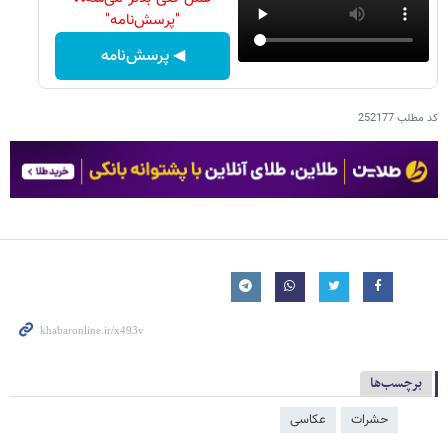
"پرسش‌نامه"
◀ پرسش‌نامه
کد مطلب
252177
برچسب‌ها
حشرات
عکاسی