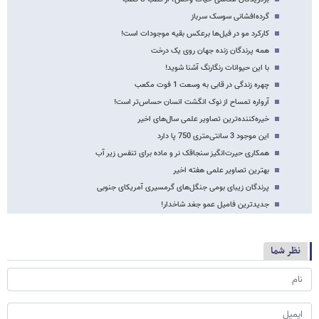
گرده‌افشانی سوسک سرباز
کارکرد مو در فیل‌ها برعکس بقیه موجودات است!
همه پرندگان زنده جهان روی یک درخت
با این حیوانات رنگارنگ آشنا شوید!
چهره زندگی در قابی به وسعت 1 فوت مکعب
آرواره تمساح از نوک انگشت انسان حساس‌تر است!
خیره‌کننده‌ترین تصاویر علمی سال‌های اخیر
این موجود 3 سانتی‌متری 750 پا دارد
همکاری حیرت‌انگیز سنجاقک نر و ماده برای تنفس زیر آب
بهترین تصاویر علمی هفته اخیر
پرندگان زیبای بومی جنگل‌های گرمسیری آمریکای جنوبی
جدیدترین فامیل عمو جغد شاخدار!
نظر شما