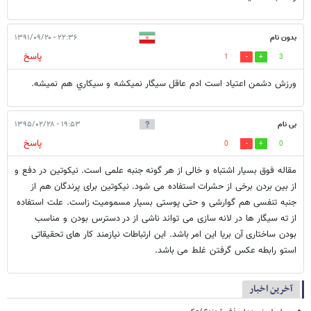
بدون نام
۲۲:۳۶ - ۱۳۹۱/۰۹/۲۰
پاسخ
1
3
ورزش دشمن اعتياد است ادم عاقل سيگار نميكشه و سيكاري هم نميشه.
بی نام
۱۹:۵۳ - ۱۳۹۵/۰۲/۲۸
پاسخ
0
0
مقاله فوق بسیار اشتباه و خالی از هر گونه جنبه علمی است. نیکوتین در دفع و
از بین بردن برخی از حشرات استفاده می شود. نیکوتین برای پرندگان هم از
جنبه تنفسی هم گوارشی و حتی پوستی بسیار مسمومیت زاست. علت استفاده
از ته سیگار ها در لانه سازی می تواند ناشی از در دسترس بودن و مناسب
بودن ساختاری آن بریا این امر باشد. این ارتباطات نیازمند کار های تحقیقاتی
استو رابطه عکس گرفتن غلط می باشد.
آخرین اخبار