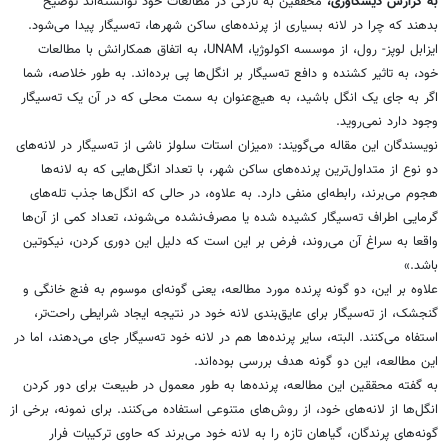
به گزارش دیسکاوری،
محققین به تازگی در مطالعات خود توانسته‌اند توضیح
بدهند که چرا در لانه بسیاری از پرنده‌های ساکن شهرها، ته‌سیگار پیدا می‌شود.
ایزابل لوپز- رول، از موسسه اکولوژیا، UNAM، به اتفاق همکارانش با مطالعات
خود، ‌به تاثیر کشنده و دافع ته‌سیگار بر انگل‌ها پی برده‌اند. به طور خلاصه، شما
اگر به جای یک انگل باشید، به هیچ‌عنوان به سمت محلی که در آن یک ته‌سیگار
وجود دارد نمی‌روید.
نویسندگان این مقاله می‌گویند: «میزان استات سلولز ناشی از ته‌سیگار در لانه‌های
دو نوع از متداول‌ترین پرنده‌های ساکن شهر، با تعداد انگل‌هایی که به لانه‌ها
هجوم می‌برند، رابطه‌ای منفی دارد. به علاوه، در حالی که انگل‌ها جذب تله‌های
گرمایی اطراف ته‌سیگار کشیده شده یا مصرف‌نشده می‌شوند، تعداد کمی از آن‌ها
واقعا به سراغ آن می‌روند،‌ فرض بر این است که دلیل این دوری کردن،‌ نیکوتین
باشد.»
علاوه بر این، دو گونه پرنده مورد مطالعه، یعنی گونه‌ای موسوم به فنچ خانگی و
گنجشک، از ته‌سیگار برای عایق‌بندی لانه خود در نتیجه ایجاد شرایطی راحت‌تر،
استفاه می‌کنند. البته، سایر پرنده‌ها هم در لانه خود ته‌سیگار جای می‌دهند، اما در
این مطالعه، این دو گونه هدف بررسی بوده‌اند.
به گفته محققین این مطالعه، پرنده‌ها به طور معمول در طبیعت برای دور کردن
انگل‌ها از لانه‌های خود،‌ از روش‌های متنوعی استفاده می‌کنند. برای نمونه، برخی از
گونه‌های پرندگان، گیاهان تازه را به لانه خود می‌برند که حاوی ترکیبات فرار