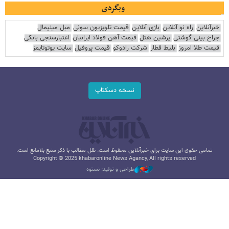
وبگردی
خبرآنلاین
راه نو آنلاین
بازی آنلاین
قیمت تلویزیون سونی
مبل مینیمال
جراح بینی گوشتی
پرشین هتل
قیمت آهن فولاد ایرانیان
اعتبارسنجی بانکی
قیمت طلا امروز
بلیط قطار
شرکت رادوکو
قیمت پروفیل
سایت یوتوتایمز
نسخه دسکتاپ
تمامی حقوق این سایت برای خبرآنلاین محفوظ است. نقل مطالب با ذکر منبع بلامانع است.
Copyright © 2025 khabaronline News Agancy, All rights reserved
طراحی و تولید: نستوه