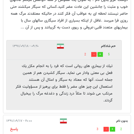
دوست عزیز بدون نام ! به عنوان یک هموطن از شما خواهش میکنم عادتهای
خوب و مثبت را جانشین این عادت مضر کنید.کسانی که سیگار میکشند حتی
حاضر نیستند لحظه ای به عواقب آن فکر کنند در حالیکه معتقدند مرگ همه
روزی فرا میرسد .غافل از اینکه بسیاری از افراد سیگاری سالهای سال با
بیماریهای متعدد قلبی-عروقی و ریوی دست به گریبانند و پس از آن ...
حم شادكام
۰۹:۲۰ - ۱۳۹۱/۰۹/۱۸
2
5
تيك از بيماري های روانی است كه فرد را به انجام مكرّر يك
فعل بی معتی وادار می نمايد. سيگار كشيدن هم از همين
جمله است. آنها كه معتاد به سيگار و امثال آن هستند
استعمال اين چيز های مضر را فقط برای پرهيز از مسؤوليت فكر
مرنكب می شوند تا مثلاً درد زندگی و دغدغه مرگ را بيخيال
گردتد.
بدون نام
۲۰:۰۰ - ۱۳۹۱/۰۹/۱۷
پاسخ
3
2