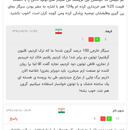
هر قیمتی که خواستن می فروشند من سیگار های تولید داخل را با اختلاف
قیمت 25% هم خریداری کرده ام و124 هم با اشاره به مضر بودن سیگار بجای
پی گیری وظایفشان توصیه پزشکی کرده ومی گویند گران است ؟خوب نکشید.
فرهاد
۱۱:۳۸ - ۱۳۹۱/۰۹/۱۹
1
8
سیگار خارجی 150 درصد گرون شده! ما که ترک کردیم، قلیون
گرفتیم! توتون دو برابر شد! ترک کردیم رفتیم خاک اره خریدیم
از نجاری، قاطی توتون دود کردیم، نجاره گفت آقا اینا برا روان
کننده تو صنعت ازم میخرن، باید دوبرابر بخری! خلاصه الان
داریم برگ چایی از مزارع میدزدیم، طی یه پروسه ی هسته ای
یک ساعته خشک و با توتون خوانسار استفاده میکنیم. گرون
هم شد، خوب بشه!
بدون نام
۱۶:۱۹ - ۱۳۹۱/۰۹/۱۷
پاسخ
4
10