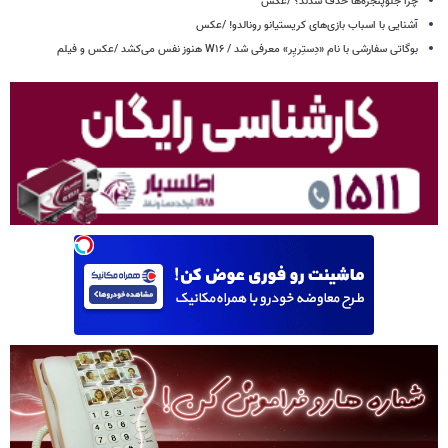
چرا جلوپنجره‌ها حذف شدند؟ /عکس
آشنایی با اسباب‌ بازی‌های کریستیانو رونالدو! /عکس
بوگاتی سفارشی با نام «دِستِریِر» معرفی شد / W۱۶ هنوز نفس می‌کشد /عکس و فیلم