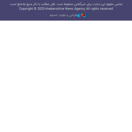
تمامی حقوق این سایت برای خبرآنلاین محفوظ است. نقل مطالب با ذکر منبع بلامانع است.
Copyright © 2025 khabaronline News Agancy, All rights reserved
طراحی و تولید: نستوه