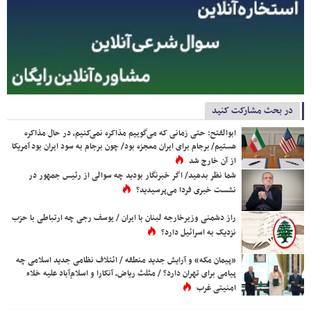
در بحث مشارکت کنید
ابوالفتح: حتی زمانی که می‌گوییم مذاکره نمی‌کنیم، در حال مذاکره
هستیم/ برجام برای ایران معجزه بود/ چون برجام به سود ایران بود آمریکا
از آن خارج شد
شما نظر بدهید/ اگر خبرنگار بودید چه سوالی از رئیس جمهور در
نشست خبری فردا می‌پرسیدید؟
راز دشمنی وزیرخارجه لبنان با ایران / یوسف رجی چه ارتباطی با حزب
نزدیک به اسرائیل دارد؟
«پیمان مکه» و آرایش جدید منطقه / ائتلاف نظامی جدید اسلامی چه
پیامی برای تهران دارد؟ / مثلث ریاض، آنکارا و اسلام‌آباد علیه خلاء
امنیتی غرب