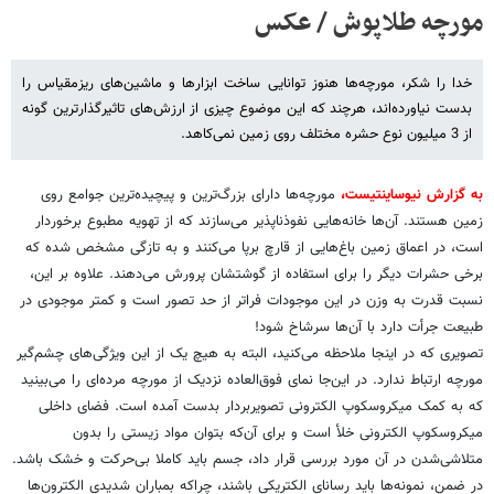
مورچه طلاپوش / عکس
خدا را شکر، مورچه‌ها هنوز توانایی ساخت ابزارها و ماشین‌های ریزمقیاس را
بدست نیاورده‌اند، هرچند که این موضوع چیزی از ارزش‌های تاثیرگذارترین گونه
از 3 میلیون نوع حشره مختلف روی زمین نمی‌کاهد.
به گزارش نیوساینتیست،
مورچه‌ها دارای بزرگ‌ترین و پیچیده‌ترین جوامع روی
زمین هستند. آن‌ها خانه‌هایی نفوذناپذیر می‌سازند که از تهویه مطبوع برخوردار
است، در اعماق زمین باغ‌هایی از قارچ برپا می‌کنند و به تازگی مشخص شده که
برخی حشرات دیگر را برای استفاده از گوشتشان پرورش می‌دهند. علاوه بر این،
نسبت قدرت به وزن در این موجودات فراتر از حد تصور است و کمتر موجودی در
طبیعت جرأت دارد با آن‌ها سرشاخ شود!
تصویری که در اینجا ملاحظه می‌کنید، البته به هیچ یک از این ویژگی‌های چشم‌گیر
مورچه ارتباط ندارد. در این‌جا نمای فوق‌العاده نزدیک از مورچه مرده‌ای را می‌بینید
که به کمک میکروسکوپ الکترونی تصویربردار بدست آمده است. فضای داخلی
میکروسکوپ الکترونی خلأ است و برای آن‌که بتوان مواد زیستی را بدون
متلاشی‌شدن در آن مورد بررسی قرار داد، جسم باید کاملا بی‌حرکت و خشک باشد.
در ضمن، نمونه‌ها باید رسانای الکتریکی باشند، چراکه بمباران شدیدی الکترون‌ها