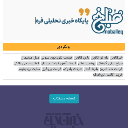
وبگردی
خبرآنلاین
راه نو آنلاین
بازی آنلاین
قیمت تلویزیون سونی
مبل مینیمال
جراح بینی گوشتی
پرشین هتل
قیمت آهن فولاد ایرانیان
اعتبارسنجی بانکی
قیمت طلا امروز
بلیط قطار
شرکت رادوکو
قیمت پروفیل
سایت یوتوتایمز
خرید اکانت chatgpt
نسخه دسکتاپ