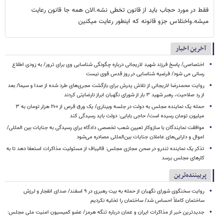
فقط در مورد حجاب باید از قانون تخطی نشه.الان همه جا قانون رعایت
میشه.واختلاس جزو قانونه که اینطور رعایت میکنین
آخرین اخبار
اختصاصی/ پاسخ فرزند شهید لاریجانی درباره چگونگی شناسایی وی برای ترور/ به زودی اطلاع
رسانی می شود/ فرضیه شناسایی در روز قدس قوی نیست
روایت محمدرضا لاریجانی از تلاش پدرش برای بازگشت مجری‌های طرد شده از صدا و سیما/ بعد
از رد صلاحیت، رهبر شهید ۳ بار از شورای نگهبان ابراز نارضایتی کردند
حمله یک نماینده مجلس به دولت در جلسه وبیناری/ یک ورق قرص از ۲۰۰ هزار تومان به ۳
میلیون تومان رسیده است/ حاجی بابایی: دولت باید رسیدگی کند
موافقت نمایندگان با سازوکار تعیین شعب تخصصی دادگاه برای رسیدگی به جنایات بین المللی/
اموال و دارایی‌های عاملان جنایات بین‌المللی مصادره می‌شود
تذکر یک نماینده تندرو در صحن مجازی مجلس: قالیباف از مسئولیت مذاکرات استعفا دهد تا به
کارهای مجلس برسد
پربیننده‌ترین
روایت سخنگوی شورای نگهبان از حمله به بیت رهبری در ۹ اسفند/ صدای انفجار و لرزش
ساختمان کاملاً احساس شد/ ساختمان را تخلیه نکردیم
جدیدترین خبر از مذاکرات ایران و عمان درباره تنگه هرمز/ عضو کمیسیون امنیت ملی مجلس: