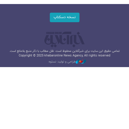
نسخه دسکتاپ
تمامی حقوق این سایت برای خبرآنلاین محفوظ است. نقل مطالب با ذکر منبع بلامانع است.
Copyright © 2025 khabaronline News Agancy, All rights reserved
طراحی و تولید: نستوه