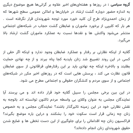
گروه سیاسی :
در روزها و هفته‌ای‌های اخیر علاوه بر گرانی‌ها هیچ موضوع دیگری
به اندازه حضور دوباره گشت ارشاد در خیابان‌ها و اماکن عمومی سطح شهرها که
از زمان احمدی‌نژاد طرح آن کلید خورد مورد توجه شهروندان قرار نگرفته است .
هر بار که کلیپی از برخورد ماموران و ضابطان گشت حجاب در شبکه‌های اجتماعی
منتشر می‌شود واکنش ها و نقدها نسبت به عملکرد ماموران گشت ارشاد بالا
می‌گیرد.
گلایه از اینکه نظارتی بر رفتار و عملکرد ضابطان وجود ندارد و اینکه اگر حقی از
کسی در این روند تضییع شد زنان بایدبه کجا پناه ببرند و از چه نهادی حمایت
بطلبند و بالاخره اینکه چه نهادی باید بر این رفتارهای فراقانونی از سوی ضابطان
قانون نظارت می کند ، پرسش هایی است که در روزهای اخیر مکرر در شبکه‌های
اجتماعی و از سوی مردم و کنشگران حقوقی و اجتماعی مطرح می شود.
در این بین برخی مجلس را سیبل گلایه خود قرار داده اند و می پرسند آیا
نمایندگان مجلس به عنوان وکلای بی واسطه مردم تاکنون توانسته اند باتوجه به
نقش نظارتی خود در این زمینه تاثیرگذار باشند؟ نمایندگان مجلس و به خصوص
زنان چه زمانی قرار است سکوت خود را بشکنند و دراین باره موضع بگیرند؟
فراکسیون زنان چه اقداماتی را برای جلوگیری از این دست تخطی‌ ها و ضایع شدن
حقوق شهروندای زنان انجام داده‌اند؟