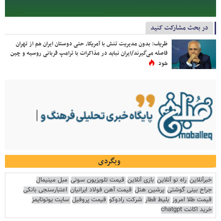
در بحث مشارکت کنید
ظریف: بدون مدیریت تنش با آمریکا، حتی دوستان ایران هم از تهران
فاصله می‌گیرند/ایران نباید در مذاکرات با ترامپ قربانی روسیه و چین
شود
وبگردی
خبرآنلاین
راه نو آنلاین
بازی آنلاین
قیمت تلویزیون سونی
مبل مینیمال
جراح بینی گوشتی
پرشین هتل
قیمت آهن فولاد ایرانیان
اعتبارسنجی بانکی
قیمت طلا امروز
بلیط قطار
شرکت رادوکو
قیمت پروفیل
سایت یوتوتایمز
خرید اکانت chatgpt