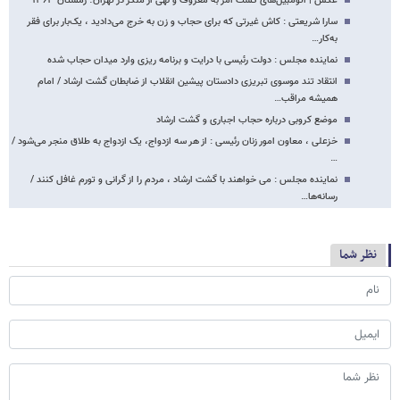
عکس | اتومبیل‌های گشت امر به معروف و نهی از منکر در تهران؛ زمستان ۱۳۶۳
سارا شریعتی : کاش غیرتی که برای حجاب و زن به خرج می‌دادید ، یک‌بار برای فقر
به‌کار…
نماینده مجلس : دولت رئیسی با درایت و برنامه ریزی‌ وارد میدان حجاب شده
انتقاد تند موسوی تبریزی دادستان پیشین انقلاب از ضابطان گشت ارشاد / امام
همیشه مراقب…
موضع کروبی درباره حجاب اجباری و گشت ارشاد
خزعلی ، معاون امور زنان رئیسی : از هر سه ازدواج، یک ازدواج به طلاق منجر می‌شود /
…
نماینده مجلس : می خواهند با گشت ارشاد ، مردم را از گرانی و تورم غافل کنند /
رسانه‌ها…
نظر شما