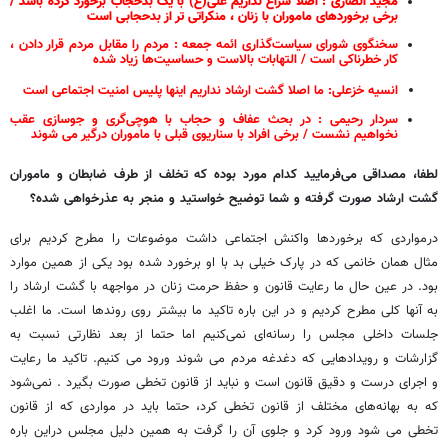
مجید انصاری : اصلا سراغ نداریم علی(ع) با یک بدحجاب برخورد کرده باشد /
برخی برخوردهای ماموران با زنان ، منکراتی تر از بدحجابی است
سخنگوی شورای سیاست‌گذاری ائمه جمعه : مردم را مقابل مردم قرار دادن ،
کار خطرناکی است / التهابات بالاست و حساسیت‌ها زیاد شده
انسیه خزعلی: ما اصلا گشت ارشاد نداریم اینها پلیس امنیت اجتماعی است
سردار رحیمی : در بحث عفاف و حجاب با هوچی‌گری و جوسازی عقب
نخواهیم نشست / برخی افراد با سناریوی قبلی با ماموران درگیر می شوند
لطفا، مصداقی می‌فرمایید کدام مورد بوده که تخلف از طرف ضابطان و ماموران
گشت ارشاد صورت گرفته و شما توضیح خواستید و منجر به عذرخواهی شده؟
درمواردی که برخوردها واکنش اجتماعی داشت موضوعات را مطرح کردیم برای
مثال همان خانمی که در پارک خیلی بد با او برخورد شده بود یکی از همین موارد
بود. در عین حال ما رعایت قانون و حفظ حرمت زنان در مواجهه با گشت ارشاد را
به آنها کلی مطرح کردیم و در این باره تاکید ما بیشتر روی روندها است. ما اغلب
جلسات داخلی مجلس را رسانه‌ای نمی‌کنیم اما حتما از بعد نظارتی نسبت به
گزارشات و رویدادهایی که دغدغه مردم می شوند ورود می کنیم. تاکید ما رعایت
و اجرای درست و دقیق قانون است و نباید از قانون تخطی صورت بگیرد . نمی‌شود
که به بهانه‌های مختلف از قانون تخطی کرد، حتما باید در مواردی که از قانون
تخطی می شود ورود کرد و جلوی آن را گرفت به همین دلیل مجلس دراین باره