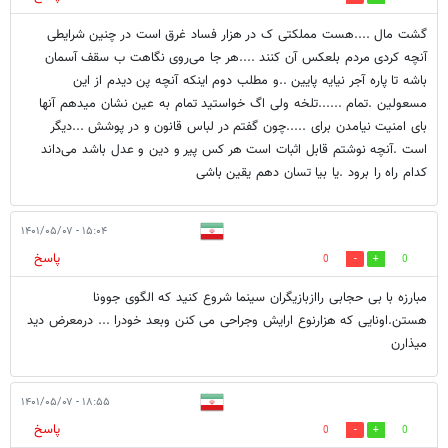
گشت مال ....هست مملکتی ک در هزار فساد غرق است در چنین شرایطی
آنچه کردی مردم بلعکس آن کنند ....هر جا می‌روی نگاهت ب سقف آسمان
باشه تا پاره آجر نیایه پایین ..و مطلب دوم اینکه آنچه پن دیدم از این
مسعولین .تمام ......تلخه ولی اگ خواستید تمام به عین نشان میدهم آنها
بای امنیت نیامدن برای .....چون گفتم در لباس قانون و در پوشش ...دیگر
است .آنچه نوشتم قابل اثبات است هر کس پیر و دین و عدل باشد می‌داند
کدام راه را برود .یا بیا تسان دهم یقین باشی
۱۵:۰۴ - ۱۴۰۱/۰۵/۰۷
پاسخ
0
0
مبارزه با بی حجابی راازبازیگران سینما شروع کنید که الگوی جوونا
هستن.اونایی که هزارنوع ارایش وجراحی می کنن وبعد خودرا ... درمعرض دید
میذارن
۱۸:۵۵ - ۱۴۰۱/۰۵/۰۷
پاسخ
0
0