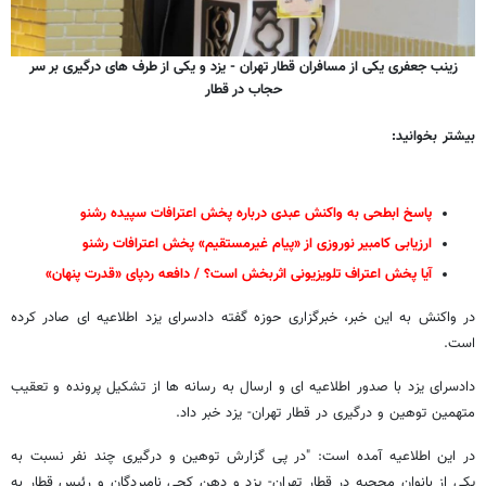
زینب جعفری یکی از مسافران قطار تهران - یزد و یکی از طرف های درگیری بر سر
حجاب در قطار
بیشتر بخوانید:
پاسخ ابطحی به واکنش عبدی درباره پخش اعترافات سپیده رشنو
ارزیابی کامبیر نوروزی از «پیام غیرمستقیم» پخش اعترافات رشنو
آیا پخش اعتراف تلویزیونی اثربخش است؟ / دافعه ردپای «قدرت پنهان»
در واکنش به این خبر، خبرگزاری حوزه گفته دادسرای یزد اطلاعیه ای صادر کرده
است.
دادسرای یزد با صدور اطلاعیه ای و ارسال به رسانه ها از تشکیل پرونده و تعقیب
متهمین توهین و درگیری در قطار تهران- یزد خبر داد.
در این اطلاعیه آمده است: "در پی گزارش توهین و درگیری چند نفر نسبت به
یکی از بانوان محجبه در قطار تهران- یزد و دهن کجی نامبردگان و رئیس قطار به