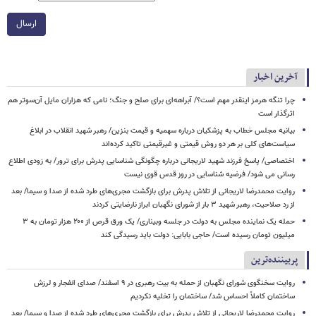
ارسال
آخرین اخبار
چرا تنگه هرمز اینقدر مهم است؟/ آبراهه‌ای برای صلح و جنگ؛ نامی که هزاران مایل آن‌سوتر هم
اثرگذار است
بیانیه مجلس خطاب به پزشکیان درباره سهمیه و قیمت بنزین/ رهبر شهید انقلاب در ابلاغ
سیاست‌های کلی بر هر دو روش قیمتی و غیرقیمتی تاکید کرده‌اند
اختصاصی/ پاسخ فرزند شهید لاریجانی درباره چگونگی شناسایی پدرش برای ترور/ به زودی اطلاع
رسانی می شود/ فرضیه شناسایی در روز قدس قوی نیست
روایت محمدرضا لاریجانی از تلاش پدرش برای بازگشت مجری‌های طرد شده از صدا و سیما/ بعد
از رد صلاحیت، رهبر شهید ۳ بار از شورای نگهبان ابراز نارضایتی کردند
حمله یک نماینده مجلس به دولت در جلسه وبیناری/ یک ورق قرص از ۲۰۰ هزار تومان به ۳
میلیون تومان رسیده است/ حاجی بابایی: دولت باید رسیدگی کند
پربیننده‌ترین
روایت سخنگوی شورای نگهبان از حمله به بیت رهبری در ۹ اسفند/ صدای انفجار و لرزش
ساختمان کاملاً احساس شد/ ساختمان را تخلیه نکردیم
روایت محمدرضا لاریجانی از تلاش پدرش برای بازگشت مجری‌های طرد شده از صدا و سیما/ بعد