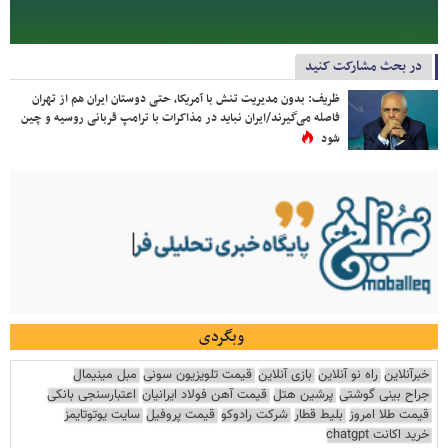
در بحث مشارکت کنید
ظریف: بدون مدیریت تنش با آمریکا، حتی دوستان ایران هم از تهران
فاصله می‌گیرند/ایران نباید در مذاکرات با ترامپ قربانی روسیه و چین
شود
وبگردی
خبرآنلاین
راه نو آنلاین
بازی آنلاین
قیمت تلویزیون سونی
مبل مینیمال
جراح بینی گوشتی
پرشین هتل
قیمت آهن فولاد ایرانیان
اعتبارسنجی بانکی
قیمت طلا امروز
بلیط قطار
شرکت رادوکو
قیمت پروفیل
سایت یوتوتایمز
خرید اکانت chatgpt