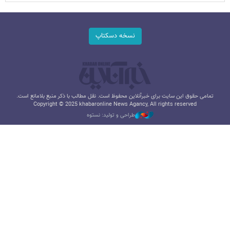
نسخه دسکتاپ
تمامی حقوق این سایت برای خبرآنلاین محفوظ است. نقل مطالب با ذکر منبع بلامانع است.
Copyright © 2025 khabaronline News Agancy, All rights reserved
طراحی و تولید: نستوه