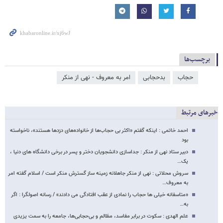
برچسب‌ها
حجاب
بدحجابی
امر به معروف - نهی از منکر
خبرهای مرتبط
احمد خاتمی : اینکه گفتم «اکثر بی حجاب‌ها از خانواده‌های دزدها هستند»، ناخواسته
بود
دبیر ستاد نهی از منکر : جداسازی دانشجویان دختر و پسر در برخی دانشگاه های دنیا ،
یک…
سروش محلاتی : نهی از منکر جاهلانه زمینه ساز گسترش منکر است / اسلام گفته امر
به معروف…
«متاسفانه خیلی ها حجاب را نمادی از عقب افتادگی می دادند» / رسانه اصولگرا : اگر
به…
علم الهدی : سکوت در برابر مفاسد، مظالم و بی‌حجابی‌ها، جامعه را به سمت یزیدی