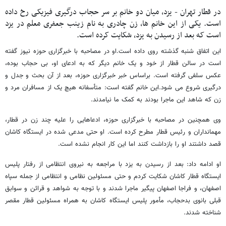
در قطار تهران - یزد، میان دو خانم بر سر حجاب درگیری فیزیکی رخ داده
است. یکی از این خانم ها، زن چادری به نام زینب جعفری معلم در یزد
است که بعد از رسیدن به یزد، شکایت کرده است.
این اتفاق شنبه گذشته روی داده است.او در مصاحبه با خبرگزاری حوزه نیوز گفته
است در سالن قطار از خود و یک خانم دیگر که به ادعای او، بی حجاب بوده،
عکس سلفی گرفته است. براساس خبر خبرگزاری حوزه، بعد از آن بحث و جدل و
درگیری شروع می شود.این خانم گفته است: متأسفانه هیچ یک از مسافران مرد و
زن که شاهد این ماجرا بودند به کمک ما نیامدند.
وی همچنین در مصاحبه با خبرگزاری حوزه، ادعاهایی را علیه چند زن در قطار،
مهمانداران و رئیس قطار مطرح کرده است. او حتی مدعی شده در ایستگاه کاشان
قصد داشتند او را بازداشت کنند اما این کار انجام نشده است.
او ادامه داد: بعد از رسیدن به یزد با مراجعه به نیروی انتظامی از رفتار پلیس
ایستگاه قطار کاشان شکایت کردم و حتی مسئولین نظامی و انتظامی از جمله سپاه
اصفهان، و فراجا اصفهان پیگیر ماجرا شدند و با توجه به شواهد و قرائن و سوابق
قبلی بانوی بدحجاب، مأمور پلیس ایستگاه کاشان به همراه مسئولین قطار مقصر
شناخته شدند.