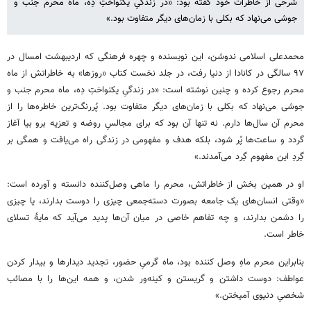
شرحی از خاطرات خود گفته بود: «در زندگیِ یکنواختِ دِه، ماه محرم جنب و
جوشی می‌نهاد که بکلی با زمان‌های دیگر متفاوت بود.»
محمدعلی اسلامی ندوشن، این نویسنده و چهره فرهنگی که اردیبهشت‌ امسال در
۹۷ سالگی در کانادا از دنیا رفت، در جلد نخست کتاب «روزها» به خاطراتش از ماه
محرم رجوع کرده و چنین نوشته است: «در زندگیِ یکنواختِ دِه، ماه محرم جنب و
جوشی می‌نهاد که بکلی با زمان‌های دیگر متفاوت بود. پُررنگ‌ترین خاطره‌ها را از
محرم آن سال‌ها دارم. نه تنها آن بود که برای مجالسِ روضه و تعزیه برو بیا آغاز
گردد و ساعت‌ها پُر شود، بلکه هدف و مفهومی در زندگی راه می‌یافت و همگی بر
گِردِ این مفهوم گِرد می‌آمدند.»
او در همین بخش از خاطراتش، محرم را ماهی وصل‌کننده دانسته و آورده است:
«وقتی انسان‌های یک جامعه بصورت دسته‌جمعی چیزی را دوست بدارند، یا چیزی
را دشمن بدارند، و چه تفاهم خاصی در میان آن‌ها پدید می‌آید که مایۀ تسلای
خاطر است.
بنابراین محرم ماهِ وصل کننده بود، ماه گرمیِ حضور، تجدید دیدارها و بیدار کردن
عواطف: دوست داشتن و گریستن و کینه‌ور شدن، و همه این‌ها را با مصائب
شخصیِ دنیوی آمیختن.»