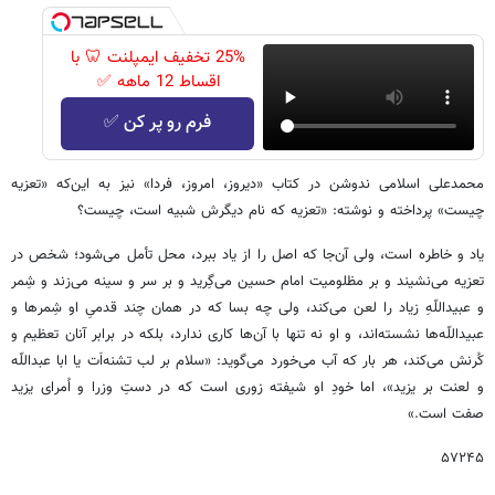
25% تخفیف ایمپلنت 🦷 با
اقساط 12 ماهه ✅
فرم رو پر کن ✅
محمدعلی اسلامی ندوشن در کتاب «دیروز، امروز، فردا» نیز به این‌که «تعزیه
چیست» پرداخته و نوشته: «تعزیه که نام دیگرش شبیه است، چیست؟
یاد و خاطره است، ولی آن‌جا که اصل را از یاد ببرد، محل تأمل می‌شود؛ شخص در
تعزیه می‌نشیند و بر مظلومیت امام حسین می‌گِرید و بر سر و سینه می‌زند و شِمر
و عبیداللّهِ زیاد را لعن می‌کند، ولی چه بسا که در همان چند قدمیِ او شِمرها و
عبیداللّه‌ها نشسته‌اند، و او نه ‌تنها با آن‌ها کاری ندارد، بلکه در برابر آنان تعظیم و
کُرنش می‌کند، هر بار که آب می‌خورد می‌گوید: «سلام بر لب تشنه‌اَت یا ابا عبداللّه
و لعنت بر یزید»، اما خودِ او شیفته زوری است که در دستِ وزرا و اُمرای یزید
صفت است.»
۵۷۲۴۵