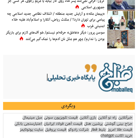
کروز: فرقی نمی‌کند پسر شاه روی کار بیاید یا مریم رجوی، هر کسی جز
جمهوری اسلامی
«پیمان مکه» و آرایش جدید منطقه / ائتلاف نظامی جدید اسلامی چه
پیامی برای تهران دارد؟ / مثلث ریاض، آنکارا و اسلام‌آباد علیه خلاء
امنیتی غرب
سوسن پرور: دیگر «عاشق» حرفه‌ام نیستم/ شو آف‌های لازم برای بازیگر
بودن را ندارم/ مِهر هم مثل نان آدم‌ها را نمک‌گیر می‌کند
وبگردی
خبرآنلاین
راه نو آنلاین
بازی آنلاین
قیمت تلویزیون سونی
مبل مینیمال
جراح بینی گوشتی
پرشین هتل
قیمت آهن فولاد ایرانیان
اعتبارسنجی بانکی
قیمت طلا امروز
بلیط قطار
شرکت رادوکو
قیمت پروفیل
سایت یوتوتایمز
خرید اکانت chatgpt