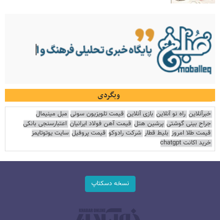
وبگردی
خبرآنلاین
راه نو آنلاین
بازی آنلاین
قیمت تلویزیون سونی
مبل مینیمال
جراح بینی گوشتی
پرشین هتل
قیمت آهن فولاد ایرانیان
اعتبارسنجی بانکی
قیمت طلا امروز
بلیط قطار
شرکت رادوکو
قیمت پروفیل
سایت یوتوتایمز
خرید اکانت chatgpt
نسخه دسکتاپ