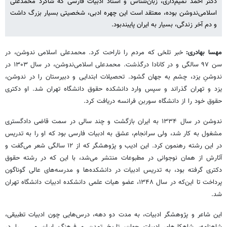
دکتر احمد تمیم‌داری، زبان‌شناس و استاد ادبیات فارسی که شاگرد محمدعلی
اسلامی‌ندوشن بوده، معتقد است این چهره ادبی، شخصیتی بسیار بزرگ داشت
و دم آخر زندگی، بسیار به ایران پایبندبود.
مهسا بهادری:
خبر تلخی که مردم را ناراحت کرد. محمدعلی اسلامی ندوشن، در
سن ۹۷ سالگی و در کانادا درگذشت. محمدعلی اسلامی‌ندوشن، در سال ۱۳۰۳ در
ندوشنِ یزد، چشم به جهان گشود. تحصیلات ابتدایی و دبیرستان را در ندوشن،
یزد و تهران گذراند و سپس وارد دانشکده حقوق دانشگاه تهران شد. او دکتری
حقوق خود را از دانشگاه سوربن فرانسه دریافت کرد.
ندوشن در سال ۱۳۳۴ به ایران بازگشت و چند سالی در سمت قاضی دادگستری
مشغول به کار شد، ولی سرانجام، عشق به ادبیات فارسی بود که او را به تدریس
در این رشته رهنمون کرد. این ادیب و پژوهشگر که از ۱۲ سالگی شعر می‌گفت و
آثارش از همان نوجوانی در مطبوعات منتشر می‌شد، با این که در رشته حقوق
دکتری گرفته بود، به تدریس ادبیات در دانشکده‌ها و مدرسه‌های عالی گوناگون
پرداخت تا این‌که در سال ۱۳۴۸، عضو هیات علمی دانشکده ادبیات دانشگاه تهران
شد.
این شاعر و پژوهشگر ادبیات، به مدت دو دهه، درس‌هایی چون ادبیات تطبیقی،
شاهنامه، شاهکارهای ادبیات جهان، تاریخ تمدن و فرهنگ ایران و ... را در