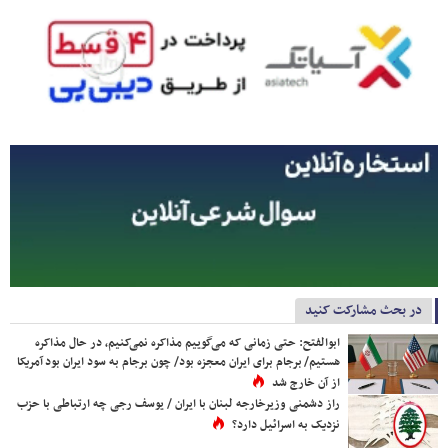
در بحث مشارکت کنید
ابوالفتح: حتی زمانی که می‌گوییم مذاکره نمی‌کنیم، در حال مذاکره
هستیم/ برجام برای ایران معجزه بود/ چون برجام به سود ایران بود آمریکا
از آن خارج شد
راز دشمنی وزیرخارجه لبنان با ایران / یوسف رجی چه ارتباطی با حزب
نزدیک به اسرائیل دارد؟