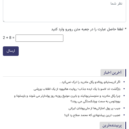
*
لطفا حاصل عبارت را در جعبه متن روبرو وارد کنید
2 + 8 =
ارسال
آخرین اخبار
اگر کریستیانو رونالدو رئال مادرید را ترک نمی‌کرد...
بازگشت تد لاسو با یک ایده جذاب؛ روایت هالیوود از یک انقلاب ورزشی
چرا رئال مادرید و منچستریونایتد و بایرن مونیخ روزبه روز پولدارتر می شوند و بارسلونا و
یوونتوس به سمت ورشکستگی می روند؟
جیب پر پول اماراتی‌ها از ملی‌پوشان ایرانی
عجیب ترین پیشنهادی که محمد صلاح رد کرد!
پربیننده‌ترین