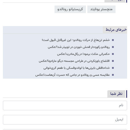
منچستر یونایتد
کریستیانو رونالدو
خبرهای مرتبط
خشم تن‌هاخ از حرکت رونالدو؛ این غیرقابل قبول است!
رونالدو رکورددار فحش خوردن در توییتر شد!/عکس
حکمرانی مثلث برمودا در رئال‌مادرید/عکس
افتضاح باورنکردنی در طراحی مجسمه دیگو مارادونا/عکس
خداحافظی بایرنی‌ها با لواندوفسکی با طعم کری‌خوانی
مقایسه مسی و رونالدو در جامی که حسرت آن‌هاست/عکس
نظر شما