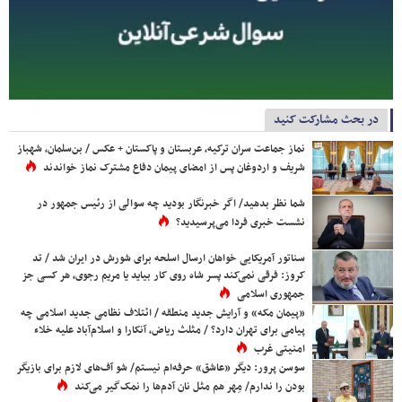
در بحث مشارکت کنید
نماز جماعت سران ترکیه، عربستان و پاکستان + عکس / بن‌سلمان، شهباز
شریف و اردوغان پس از امضای پیمان دفاع مشترک نماز خواندند
شما نظر بدهید/ اگر خبرنگار بودید چه سوالی از رئیس جمهور در
نشست خبری فردا می‌پرسیدید؟
سناتور آمریکایی خواهان ارسال اسلحه برای شورش در ایران شد / تد
کروز: فرقی نمی‌کند پسر شاه روی کار بیاید یا مریم رجوی، هر کسی جز
جمهوری اسلامی
«پیمان مکه» و آرایش جدید منطقه / ائتلاف نظامی جدید اسلامی چه
پیامی برای تهران دارد؟ / مثلث ریاض، آنکارا و اسلام‌آباد علیه خلاء
امنیتی غرب
سوسن پرور: دیگر «عاشق» حرفه‌ام نیستم/ شو آف‌های لازم برای بازیگر
بودن را ندارم/ مِهر هم مثل نان آدم‌ها را نمک‌گیر می‌کند