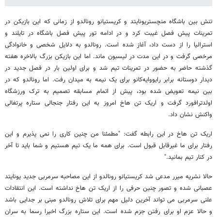
تنش بین باشگاه منچستریونایتد و کریستیانو رونالدو از زمانی که این بازیکن در
تمرینات پیش فصل غیبت کرد و در ادامه تور پیش فصل باشگاه در تایلند و
استرالیا را از دست داد، آغاز شده است. رونالدو به دلایل شخصی و خانوادگی
مرخصی گرفت و در این مدت در لیسبون ماند. اما این بازیکن بزرگ بالاخره هفته
گذشته حاضر به حضور در تمرینات تیم شد و برای اولین بار در فصل جدید در
دیدار دوستانه برابر رایووایه‌کانو برای یک نیمه به میدان رفت. اما رونالدو که در
بین نیمه تعویض شده بود، پیش از اتمام مسابقه تصمیم به ترک ورزشگاه
اولدترافورد گرفت و اریک تن هاخ امروز به این رفتار جنجالی ستاره پرتغالی
واکنش نشان داد.
اریک تن هاخ در این رابطه گفت: "مطمئنا من چنین کاری را نمی پذیرم و این
رفتار برای ما غیرقابل قبول است. برای همه ما یک تیم هستیم و شما باید تا آخر
در کنار تیم بمانید."
حالا نشریه میرر مدعی شد کریستیانو رونالدو از این مصاحبه سرمربی جدید یونایتد
عصبانی شده و تصور چنین حرفی را از اریک تن هاخ نداشته است. این انتقادات
علنی سرمربی می تواند آخرین دلیل مهم برای تلاش رونالدو مبنی بر جدایی باشد
و حالا عزم او برای رفتن جزم شده است. این ستاره بزرگ اخیرا رسما به سران