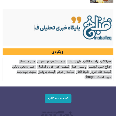
وبگردی
خبرآنلاین
راه نو آنلاین
بازی آنلاین
قیمت تلویزیون سونی
مبل مینیمال
جراح بینی گوشتی
پرشین هتل
قیمت آهن فولاد ایرانیان
اعتبارسنجی بانکی
قیمت طلا امروز
بلیط قطار
شرکت رادوکو
قیمت پروفیل
سایت یوتوتایمز
خرید اکانت chatgpt
نسخه دسکتاپ