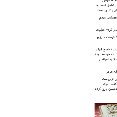
تنگه هرمز/
ی شامل تصحیح
نهایی شدن است
 معیشت مردم
در کرد+ جزئیات
ت/ فرصت سوزی
یی؛ پاسخ ایران
نده خواهد بود/
ا و اسرائیل
گه هرمز
ن از ریاست
کذب، ثبات
دشمن بازی کرده