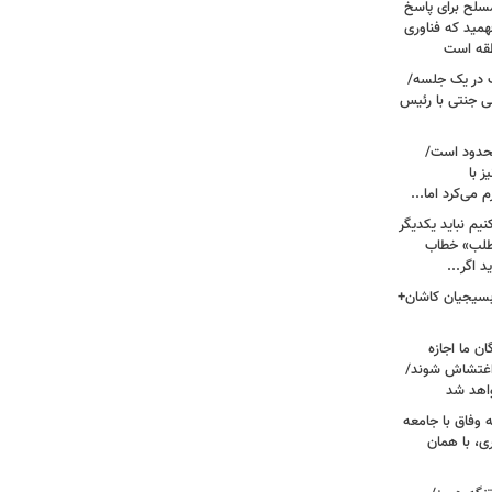
سلح برای پاسخ
همید که فناوری
نطقه است
 در یک جلسه/
ی جنتی با رئیس
حدود است/
 با
می‌کرد اما...
یم نباید یکدیگر
‌طلب» خطاب
 اگر...
 بسیجیان کاشان+
ن ما اجازه
 اغتشاش شوند/
اهد شد
 وفاق با جامعه
، با همان