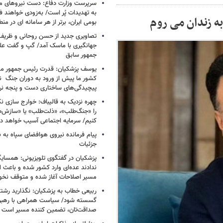
سرپرست وزارت دفاع: دست نیروهای م
به تهدیدات پُر است/ به‌زودی خواهند ف
 به زندان می روم
بومی ایران، برتر از هر سامانه ای در م
تصاویری جدید از حسن روحانی و ظریف
جهانگیری با ماسک آمد/ گپ و گفت عل
جمهور سابق
یوسف پزشکیان: قدرت رئیس‌ جمهور م
کشور ما پیش از ورود به دوران جنگ نیز
پیچیدگی‌های ساختاری دست و پنجه نرم 
چهره نزدیک به قالیباف: خوارج سازی نکن
را «جنگ‌طلب»، «ذلت‌طلب» یا «سازش
کنیم/ سرمایه اجتماعی آسیب خواهد دید
پیام فرمانده نیروی هوافضای سپاه به
جزئیات
پزشکیان در گفتگوی تلویزیونی: همسایگا
ندادند عده‌ای وارد کشور شده و باعث
مسیر اصلاحات آغاز شده و متوقف نخو
ربیعی خطاب به پزشکیان: نگذارید رشته
گسسته شود/ سیاست همراهی با رهبری
صداقت‌تان، تضمین کننده مسیر است