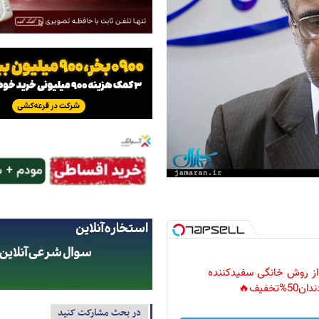
 از روش خانگی سفیدکننده
دان50%تخفیف🔥
در بحث مشارکت کنید