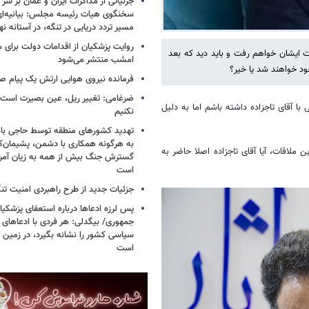
جزئیاتی از مذاکرات ایران و عمان بر سر 
سخنگوی هیات رئیسه مجلس: بیانیه‌ا
مسیر تردد دریایی در تنگه، در آستانه 
روایت پزشکیان از اقدامات دولت برای
ات ایشان خواهم رفت و باید دید که بعد
امشب منتشر می‌شود
خود خواهند شد یا خیر؟
فرمانده نیروی هوایی ارتش یک پیام صا
ضرغامی: تغییر ریل، عین بصیرت اس
ی با آقای تاجزاده داشته باشم اما به دلیل
نکنیم
تهدید کشورهای منطقه توسط حاجی بابا
به هرگونه همکاری با دشمن، پشیمان‌کن
ن ملاقات، آیا آقای تاجزاده اصلا حاضر به
گسترش جنگ بیش از همه به زیان آمریک
است
جزئیات جدید از طرح راهبردی امنیت تن
پس لرزه ادعاها درباره استعفای پزشکیا
جمهوری/ بیگدلی: هر فردی با ادعاهای 
سیاسی کشور را نشانه بگیرد، در زمین 
است