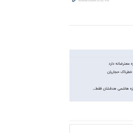
 معترضانه دارد
 خطرناک حجاریان
فائزه هاشمی هدفشان فقط…