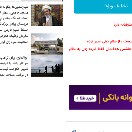
تخفیف ویژه!
شیخ‌نشین‌ها چگونه فک
مسجدجامعی: عمان تن
است که نگاه متفاوتی 
عربستان برادر بزرگ‌
رضانه دارد
مسلط خلیج فارس ا
سازمان وظیفه عمومی 
ست ، از نظام دینی عبور کرده
معافیت سربازان فراری
زه هاشمی هدفشان فقط ضربه زدن به نظام
ابوالفتح: برای ترامپ
سر کار باشد یا عمامه/
تغییر حکومت نیست/ 
در توقف حملات نقش