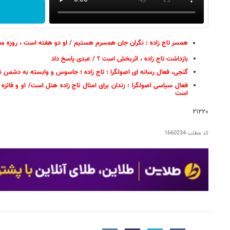
همسر تاج زاده : نگران جان همسرم هستیم / او دو هفته است ، روزه معت
بازداشت تاج زاده ، اثربخش است ؟ / عبدی پاسخ داد
گنجی، فعال رسانه ای اصولگرا : تاج زاده ؛ جاسوس و وابسته به دشمن نی
فعال سیاسی اصولگرا : زندان برای امثال تاج زاده هتل است/ او و فائ
است
۲۱۲۲۰
کد مطلب
1660234