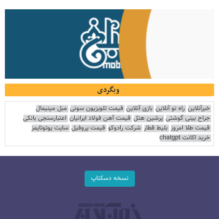
وبگردی
خبرآنلاین
راه نو آنلاین
بازی آنلاین
قیمت تلویزیون سونی
مبل مینیمال
جراح بینی گوشتی
پرشین هتل
قیمت آهن فولاد ایرانیان
اعتبارسنجی بانکی
قیمت طلا امروز
بلیط قطار
شرکت رادوکو
قیمت پروفیل
سایت یوتوتایمز
خرید اکانت chatgpt
نسخه دسکتاپ