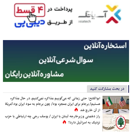
در بحث مشارکت کنید
ابوالفتح: حتی زمانی که می‌گوییم مذاکره نمی‌کنیم، در حال مذاکره
هستیم/ برجام برای ایران معجزه بود/ چون برجام به سود ایران بود آمریکا
از آن خارج شد
راز دشمنی وزیرخارجه لبنان با ایران / یوسف رجی چه ارتباطی با حزب
نزدیک به اسرائیل دارد؟