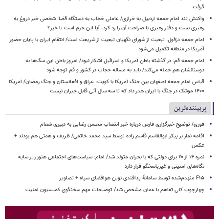
گرفت
واکنش تند امام جمعه اردبیل به خرازی/ عاملی خطاب به دستگاه قضا: شخصی خبر دروغ به
رهبری بست و دفتر رهبری با صراحت آن را رد کرد، آیا این جرم است یا خیر؟
امام جمعه دزفول: تبعیت از شورای نگهبان تبعیت از شریعت است/ انتقام ایران با پایان حضور
آمریکا در منطقه تکمیل می‌شود
امام جمعه قم: در گذشته باطن آمریکا و اسرائیل آشکار نبود/ امروز باطن این سگ‌ها به
دوستانشان هم حمله می‌کند/ باید به مساله حجاب در کشور و قم توجه شود
قیاس امام جمعه اصفهان بین جنگ آمریکا با کویت، عراق و افغانستان و جنگ رمضان/ آمریکا
۱۴۰۰ موشک در جنگ با ایران هدر داد که تا سه سال آتی قابل جبران نیست
پربیننده‌ترین
فوری/ توضیح خبرگزاری فارس درباره خبر انتصاب محسن رضایی به دبیری شعام
اقامه نماز بر پیکر ابوالقاسم قاسم زاده توسط سید محمد خاتمی/ ظریف و همتی هم بودند +
عکس
نمره ۱۴ از ۲۰ برای دولتی که با بحران متولد شد/ امام: سیاست‌های اجتماعی هنوز زیر سایه
نگاه‌های امنیتی و غیرپاسخگو قرار دارد
F۱۵ منهدم‌شده توسط سامانۀ پدافندی نوین هوافضای سپاه + تصاویر
چهارچوب کلی تفاهم با عمان مشخص شد/ توضیحات مهم سخنگوی کمیسیون امنیت