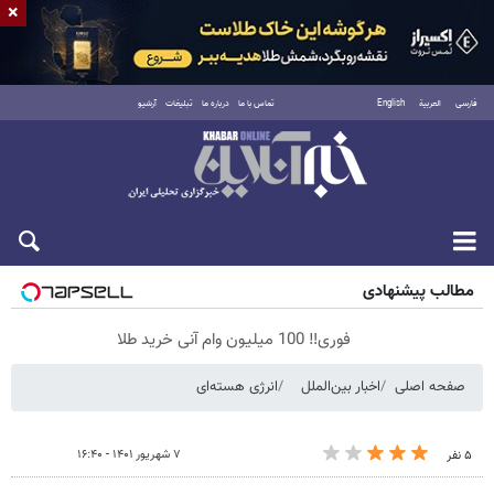
×
فارسی
العربية
English
تماس با ما
درباره ما
تبلیغات
آرشیو
جمعه ۱۶ مرداد ۱۴۰۵
مطالب پیشنهادی
فوری‼️ 100 میلیون وام آنی خرید طلا
صفحه اصلی
اخبار بین‌الملل
انرژی هسته‌ای
۷ شهریور ۱۴۰۱ - ۱۶:۴۰
۵ نفر