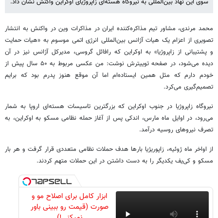
سوی این نهاد بین‌المللی به نیروگاه هسته‌ای زاپروژیای اوکراین واکنش نشان داد.
محمد مرندی، مشاور تیم مذاکره‌کننده ایران در مذاکرات وین در واکنش به انتشار
تصویری از اعزام یک هیات آژانس بین‌المللی انرژی اتمی موسوم به «هیات حمایت
و پشتیبانی از زاپروژیا» به اوکراین که رافائل گروسی، مدیرکل آژانس نیز در آن
دیده می‌شود، در صفحه توییترش نوشت: من عکسی مربوط به ۵۰ سال پیش از
خودم دارم که مثل همین ایستاده‌ام اما آن موقع هنوز پدرم بود که برایم
تصمیم‌گیری می‌کرد.
نیروگاه زاپروژیا در جنوب اوکراین که بزرگترین تاسیسات هسته‌ای اروپا به شمار
می‌رود، در اوایل ماه مارس، اندکی پس از آغاز حمله نظامی مسکو به اوکراین، به
تصرف نیروهای روسیه درآمد.
از اواخر ماه ژوئیه، زاپوریژیا بارها هدف حملات نظامی متعددی قرار گرفت و هر بار
مسکو و کی‌یف یکدیگر را به دست داشتن در این حملات متهم کردند.
ابزار کامل برای اصلاح مو و
صورت (قیمت رو ببینی باور
نمیکنی!)