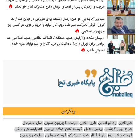
نماز جماعت سران ترکیه، عربستان و پاکستان + عکس / بن‌سلمان، شهباز
شریف و اردوغان پس از امضای پیمان دفاع مشترک نماز خواندند
سناتور آمریکایی خواهان ارسال اسلحه برای شورش در ایران شد / تد
کروز: فرقی نمی‌کند پسر شاه روی کار بیاید یا مریم رجوی، هر کسی جز
جمهوری اسلامی
«پیمان مکه» و آرایش جدید منطقه / ائتلاف نظامی جدید اسلامی چه
پیامی برای تهران دارد؟ / مثلث ریاض، آنکارا و اسلام‌آباد علیه خلاء
امنیتی غرب
وبگردی
خبرآنلاین
راه نو آنلاین
بازی آنلاین
قیمت تلویزیون سونی
مبل مینیمال
جراح بینی گوشتی
پرشین هتل
قیمت آهن فولاد ایرانیان
اعتبارسنجی بانکی
قیمت طلا امروز
بلیط قطار
شرکت رادوکو
قیمت پروفیل
سایت یوتوتایمز