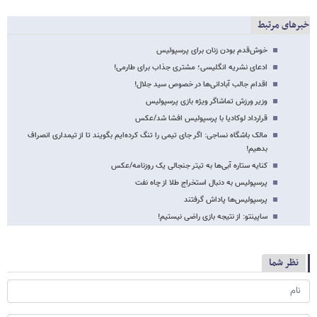
خبرهای مرتبط
خوش‌قدم بودن زنان برای پرسپولیس
ادعای نشریه انگلیسی؛ مشتری جذاب برای طارمی!
اقدام جالب آبادانی‌ها در خصوص سید جلال!
وزیر ورزش تماشاگر ویژه بازی پرسپولیس
قرارداد لوکادیا با پرسپولیس افشا شد/عکس
مالک باشگاه نساجی: اگر جای تیمی را تنگ کرده‌ایم بگویند تا از تیمداری انصراف
بدهیم!
کنایه ستاره آبی‌ها به تیتر جنجالی یک روزنامه/عکس
پرسپولیس به دنبال استخراج طلا از چاه نفت
پرسپولیس‌ها پاداش گرفتند
ساپینتو: از نتیجه بازی راضی نیستیم!
نظر شما