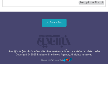
خرید اکانت chatgpt
نسخه دسکتاپ
تمامی حقوق این سایت برای خبرآنلاین محفوظ است. نقل مطالب با ذکر منبع بلامانع است.
Copyright © 2025 khabaronline News Agancy, All rights reserved
طراحی و تولید: نستوه