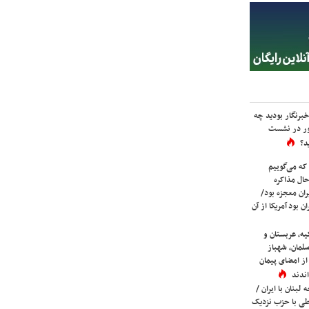
برنگار بودید چه
ور در نشست
د؟
که می‌گوییم
حال مذاکره
ران معجزه بود/
ن بود آمریکا از آن
یه، عربستان و
لمان، شهباز
ز امضای پیمان
ندند
لبنان با ایران /
ی با حزب نزدیک