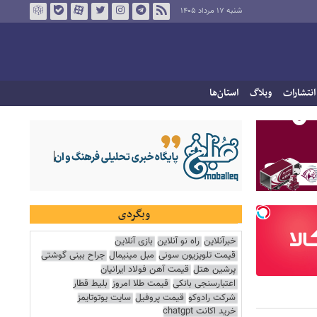
شنبه ۱۷ مرداد ۱۴۰۵
انتشارات
وبلاگ
استان‌ها
وبگردی
خبرآنلاین
راه نو آنلاین
بازی آنلاین
قیمت تلویزیون سونی
مبل مینیمال
جراح بینی گوشتی
پرشین هتل
قیمت آهن فولاد ایرانیان
اعتبارسنجی بانکی
قیمت طلا امروز
بلیط قطار
شرکت رادوکو
قیمت پروفیل
سایت یوتوتایمز
خرید اکانت chatgpt