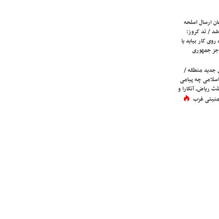
ان ارسال اسلحه
شد / تد کروز:
روی کار بیاید یا
جز جمهوری
 جدید منطقه /
اسلامی چه پیامی
لث ریاض، آنکارا و
 امنیتی غرب