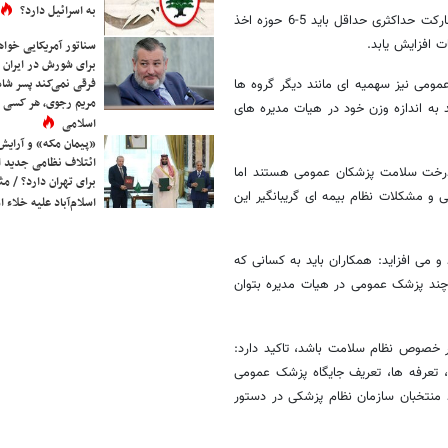
به اسرائیل دارد؟
او با اشاره به کمبود حوزه های رای گیری به ویژه در تهران می گوید: برای مشارکت حداکثری حداقل باید 5-6 حوزه اخذ
 افزایش یابد.
سناتور آمریکایی خواه
برای شورش در ایران 
فرقی نمی‌کند پسر شاه 
می نیز سهمیه ای مانند دیگر گروه ها
مریم رجوی، هر کسی 
به اندازه وزن خود در هیات مدیره های
اسلامی
«پیمان مکه» و آرایش
ائتلاف نظامی جدید 
 درخت سلامت پزشکان عمومی هستند اما
برای تهران دارد؟ / مث
و مشکلات نظام بیمه ای گریبانگیر این
اسلام‌آباد علیه خلاء
 می افزاید: همکاران باید به کسانی که
 چند پزشک عمومی در هیات مدیره بتوان
در خصوص نظام سلامت باشد، تاکید دارد:
 تعرفه ها، تعریف جایگاه پزشک عمومی
 منتخبان سازمان نظام پزشکی در دستور