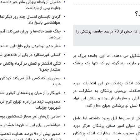
دختران از رابطه پنهانی مادر خبر داشتند؛
جنایت پس از بازداشت
؟
گرمای تابستان امسال چند روز دیگر تما
هواشناسی پاسخ داد
میزان مشارکت در انتخابات 27 دی ماه نشان خواهد داد پزشکان عمومی جوان که بیش از 70 درصد جامعه پزشکی را
جنگ فقط خانه‌ها را ویران نمی‌کند؛ آدم‌
می‌دهد
خطر جدی نوشیدن چای داغ؛ این هشدار 
کشفی غیرمنتظره در یکی از خانه‌های ش
ان ایرانی را تشکیل می دهند. اما این جامعه بزرگ بر
 دارند، به گونه ای که تنها یک پزشک
تنگی انگشتر و کفش در گرما؛ واکنش ط
هشدار جدی؟
بیماری‌ای که کسی فکر نمی‌کند کودکان ب
رکت اندک پزشکان در این انتخابات مورد
شوند
عتقدند بی‌میلی پزشکان به مشارکت در
خبرنگار را از میان پرونده‌های کیفری شن
قبلی و سازمان فرسوده و سنتی این نهاد
 نسل نو پزشکان جوان دفاع کند.
شهریور/ جزئیات
اسامی ژل‌های غیر مجاز شستشوی پو
 از سال‌ها قبل وجود داشته، اما عامل
هواشناسی برای این استان‌ها هشدار صا
ن متولی امور صنفی پزشکان هرگز مورد
یکل معیوب شده؛ مشارکت اندک پزشکان
صدور بیش از ۹۰ درصد هدایت 