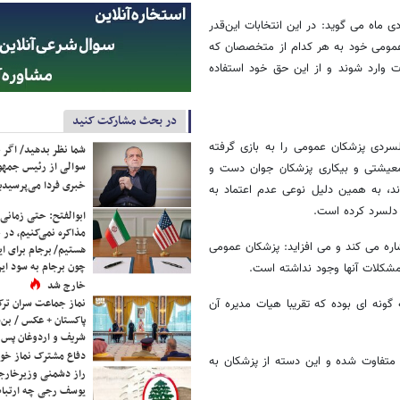
ا ابراز امیدواری نسبت به مشارکت بیشتر پزشکان عمومی در انتخابات 27 دی ماه می گوید: در این انتخابات این‌قدر
 عمومی خود به هر کدام از متخصصان که
ات وارد شوند و از این حق خود استفاده
در بحث مشارکت کنید
ردی پزشکان عمومی را به بازی گرفته
شما نظر بدهید/ اگر خ
سوالی از رئیس جمه
 معیشتی و بیکاری پزشکان جوان دست و
خبری فردا می‌پرسیدی
ند، به همین دلیل نوعی عدم اعتماد به
ت دلسرد کرده است.
ابوالفتح: حتی زمانی 
مذاکره نمی‌کنیم، در 
اره می کند و می افزاید: پزشکان عمومی
هستیم/ برجام برای ای
چون برجام به سود ایرا
مشکلات آنها وجود نداشته است.
خارج شد
نماز جماعت سران ترک
ونه ای بوده که تقریبا هیات مدیره آن
پاکستان + عکس / بن‌س
شریف و اردوغان پس ا
دفاع مشترک نماز خوا
ل متفاوت شده و این دسته از پزشکان به
راز دشمنی وزیرخارجه 
یوسف رجی چه ارتباط