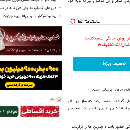
ثبت نام ۷۰ درصد دانش‌آموزان متوسطه اول
مان منجر و این موضوع نیز به نوبه خود
داروهای کمیاب به جای داروخانه در دس
برخورد مرگبار با تیر چراغ برق/ جزئیات
 از روش خانگی سفیدکننده
دان50%تخفیف🔥
تخفیف ویژه!
های گذشته معتقد بودند که سازمان نظام
ه شدند بی تفاوتی نه تنها کار صحیحی
 حضور یابند و بهترین ها را برگزینند.