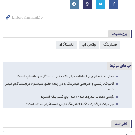
برچسب‌ها
فیلترینگ
واتس اپ
اینستاگرام
خبرهای مرتبط
معنی حرف‌های وزیر ارتباطات فیلترینگ دائمی اینستاگرام و واتساپ است؟
قالیباف، رئیسی و ضرغامی فیلترینگ را دور زدند/ حضور سیاسیون در اینستاگرام فیلتر
شده!
رئیسی مغلوب تندروها شد؟ / صدا پای فیلترینگ گسترده
چرا دولت در فشردن دکمه فیلتریتگ دایمی اینستاگرام محتاط است؟
نظر شما