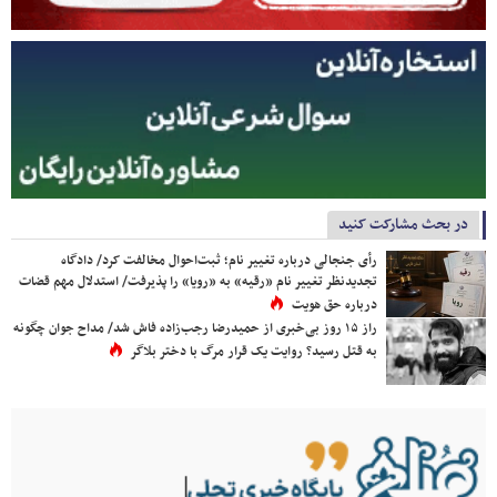
در بحث مشارکت کنید
رأی جنجالی درباره تغییر نام؛ ثبت‌احوال مخالفت کرد/ دادگاه
تجدیدنظر تغییر نام «رقیه» به «رویا» را پذیرفت/ استدلال مهم قضات
درباره حق هویت
راز ۱۵ روز بی‌خبری از حمیدرضا رجب‌زاده فاش شد/ مداح جوان چگونه
به قتل رسید؟ روایت یک قرار مرگ با دختر بلاگر