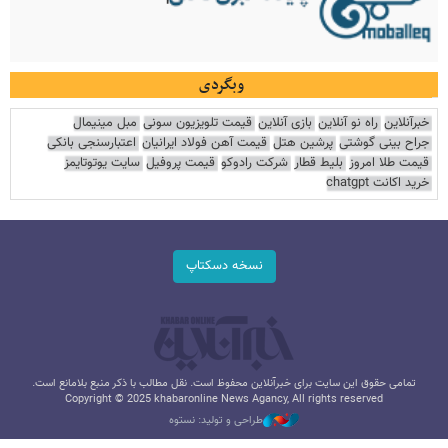
وبگردی
خبرآنلاین
راه نو آنلاین
بازی آنلاین
قیمت تلویزیون سونی
مبل مینیمال
جراح بینی گوشتی
پرشین هتل
قیمت آهن فولاد ایرانیان
اعتبارسنجی بانکی
قیمت طلا امروز
بلیط قطار
شرکت رادوکو
قیمت پروفیل
سایت یوتوتایمز
خرید اکانت chatgpt
نسخه دسکتاپ
تمامی حقوق این سایت برای خبرآنلاین محفوظ است. نقل مطالب با ذکر منبع بلامانع است.
Copyright © 2025 khabaronline News Agancy, All rights reserved
طراحی و تولید: نستوه