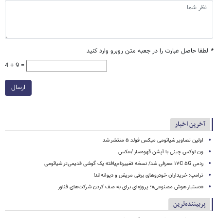
*
لطفا حاصل عبارت را در جعبه متن روبرو وارد کنید
4 + 9 =
ارسال
آخرین اخبار
اولین تصاویر شیائومی میکس فولد ۵ منتشر شد
ون لوکس چینی با آپشن قهوه‌ساز /عکس
ردمی ۱۷C ۵G معرفی شد/ نسخه تغییرنام‌یافته یک گوشی قدیمی‌تر شیائومی
ترامپ: خریداران خودروهای برقی مریض و دیوانه‌اند!
«دستیار هوش مصنوعی»؛ پروژه‌ای برای به صف کردن شرکت‌های فناور
پربیننده‌ترین