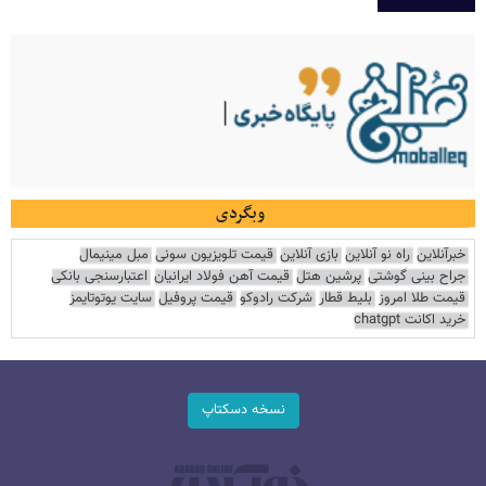
وبگردی
خبرآنلاین
راه نو آنلاین
بازی آنلاین
قیمت تلویزیون سونی
مبل مینیمال
جراح بینی گوشتی
پرشین هتل
قیمت آهن فولاد ایرانیان
اعتبارسنجی بانکی
قیمت طلا امروز
بلیط قطار
شرکت رادوکو
قیمت پروفیل
سایت یوتوتایمز
خرید اکانت chatgpt
نسخه دسکتاپ