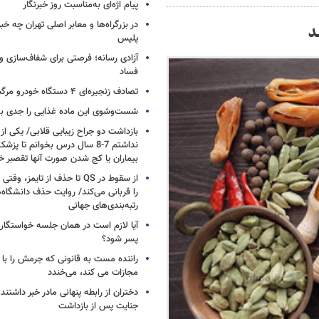
پیام اژه‌ای به‌مناسبت روز خبرنگار
در بزرگراه‌ها و معابر اصلی تهران چه 
پلیس
آزادی رسانه؛ فرصتی برای شفاف‌سازی و
فساد
تصادف زنجیره‌ای ۴ دستگاه خودرو مرگبار شد
شست‌وشوی این ماده غذایی را جدی بگ
بازداشت دو جراح زیبایی قلابی/ یکی از
نداشتم 7-8 سال درس بخوانم تا 
بیماران یا کج شدن صورت آنها تقصبر خ
از سقوط در QS تا حذف از تایمز
را قربانی می‌کند/ روایت حذف دانشگاه‌ه
رتبه‌بندی‌های جهانی
آیا لازم است در همان جلسه خواستگار
پسر شود؟
راننده مست به قانونی که جرمش را با 
مجازات می کند، می‌خندد
دختران از رابطه پنهانی مادر خبر داشتند؛
جنایت پس از بازداشت