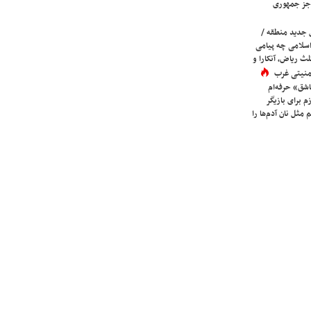
جز جمهوری
 جدید منطقه /
اسلامی چه پیامی
لث ریاض، آنکارا و
 امنیتی غرب
شق» حرفه‌ام
م برای بازیگر
 مثل نان آدم‌ها را