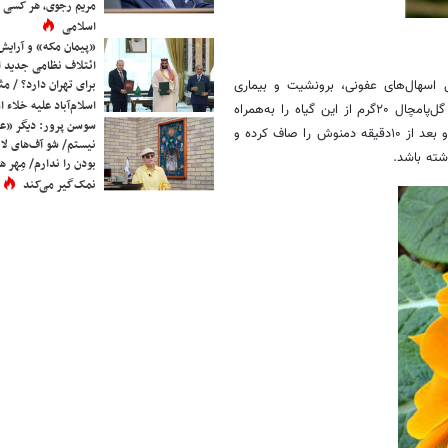
مریم رجوی، هر کسی 
اسلامی
«پیمان مکه» و آرایش
ائتلاف نظامی جدید 
برای تهران دارد؟ / مث
 اسهال‌های عفونی، برونشیت و بیماری
اسلام‌آباد علیه خلاء
ذات‌الریه را می‌توان با دمکرده گل‌پامچال تاحدودی درمان کرد. برای دم کردن گل‌پامچال ۲۰گرم از این گیاه را به‌همراه
سوسن پرور: دیگر «عا
یک لیتر آب دم کنید. فقط دقت داشته باشید که بیشتر از ۱۰‌دقیقه دم نکشد و بعد از ۱۰‌دقیقه دمنوش را صاف کرده و
نیستم/ شو آف‌های لاز
اشته باشد.
بودن را ندارم/ مِهر هم
نمک‌گیر می‌کند