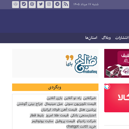
شنبه ۱۷ مرداد ۱۴۰۵
انتشارات
وبلاگ
استان‌ها
وبگردی
خبرآنلاین
راه نو آنلاین
بازی آنلاین
قیمت تلویزیون سونی
مبل مینیمال
جراح بینی گوشتی
پرشین هتل
قیمت آهن فولاد ایرانیان
اعتبارسنجی بانکی
قیمت طلا امروز
بلیط قطار
شرکت رادوکو
قیمت پروفیل
سایت یوتوتایمز
خرید اکانت chatgpt