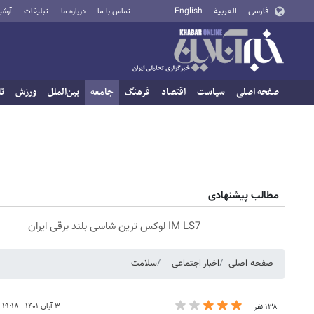
فارسی
العربية
English
تماس با ما
درباره ما
تبلیغات
آرشی
صفحه اصلی
سیاست
اقتصاد
فرهنگ
جامعه
بین‌الملل
ورزش
تا
مطالب پیشنهادی
IM LS7 لوکس ترین شاسی بلند برقی ایران
صفحه اصلی
اخبار اجتماعی
سلامت
۳ آبان ۱۴۰۱ - ۱۹:۱۸
۱۳۸ نفر