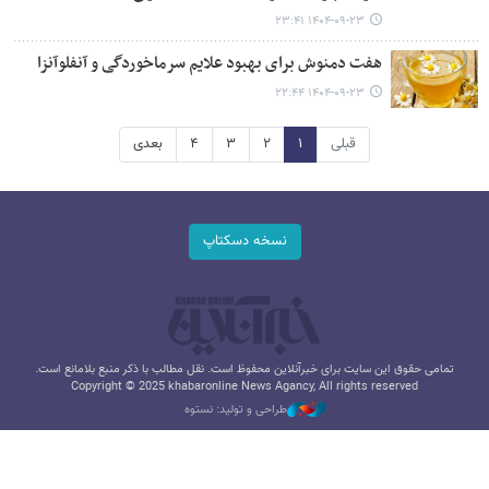
۱۴۰۴-۰۹-۲۳ ۲۳:۴۱
هفت دمنوش‌ برای بهبود علایم سرماخوردگی و آنفلوآنزا
۱۴۰۴-۰۹-۲۳ ۲۲:۴۴
قبلی
۱
۲
۳
۴
بعدی
نسخه دسکتاپ
تمامی حقوق این سایت برای خبرآنلاین محفوظ است. نقل مطالب با ذکر منبع بلامانع است.
Copyright © 2025 khabaronline News Agancy, All rights reserved
طراحی و تولید: نستوه