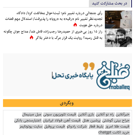
در بحث مشارکت کنید
رأی جنجالی درباره تغییر نام؛ ثبت‌احوال مخالفت کرد/ دادگاه
تجدیدنظر تغییر نام «رقیه» به «رویا» را پذیرفت/ استدلال مهم قضات
درباره حق هویت
راز ۱۵ روز بی‌خبری از حمیدرضا رجب‌زاده فاش شد/ مداح جوان چگونه
به قتل رسید؟ روایت یک قرار مرگ با دختر بلاگر
وبگردی
خبرآنلاین
راه نو آنلاین
بازی آنلاین
قیمت تلویزیون سونی
مبل مینیمال
جراح بینی گوشتی
پرشین هتل
قیمت آهن فولاد ایرانیان
اعتبارسنجی بانکی
قیمت طلا امروز
بلیط قطار
شرکت رادوکو
قیمت پروفیل
سایت یوتوتایمز
خرید اکانت chatgpt