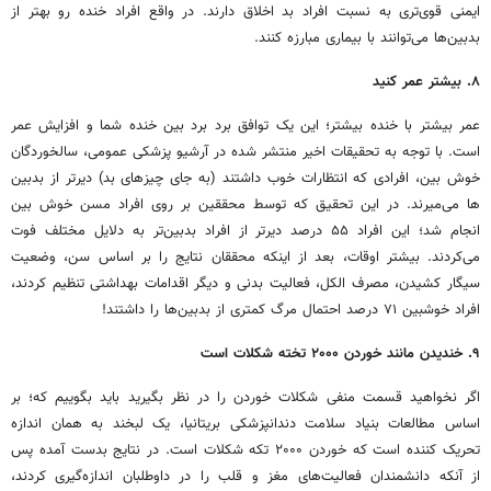
ایمنی قوی‌تری به نسبت افراد بد اخلاق دارند. در واقع افراد خنده رو بهتر از
بدبین‌ها می‌توانند با بیماری مبارزه کنند.
۸. بیشتر عمر کنید
عمر بیشتر با خنده بیشتر؛ این یک توافق برد برد بین خنده شما و افزایش عمر
است. با توجه به تحقیقات اخیر منتشر شده در آرشیو پزشکی عمومی، سالخوردگان
خوش بین، افرادی که انتظارات خوب داشتند (به جای چیزهای بد) دیرتر از بدبین
ها می‌میرند. در این تحقیق که توسط محققین بر روی افراد مسن خوش بین
انجام شد؛ این افراد ۵۵ درصد دیرتر از افراد بدبین‌تر به دلایل مختلف فوت
می‌کردند. بیشتر اوقات، بعد از اینکه محققان نتایج را بر اساس سن، وضعیت
سیگار کشیدن، مصرف الکل، فعالیت بدنی و دیگر اقدامات بهداشتی تنظیم کردند،
افراد خوشبین ۷۱ درصد احتمال مرگ کمتری از بدبین‌ها را داشتند!
۹. خندیدن مانند خوردن ۲۰۰۰ تخته شکلات است
اگر نخواهید قسمت منفی شکلات خوردن را در نظر بگیرید باید بگوییم که؛ بر
اساس مطالعات بنیاد سلامت دندانپزشکی بریتانیا، یک لبخند به همان اندازه
تحریک کننده است که خوردن ۲۰۰۰ تکه شکلات است. در نتایج بدست آمده پس
از آنکه دانشمندان فعالیت‌های مغز و قلب را در داوطلبان اندازه‌گیری کردند،