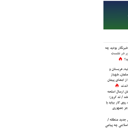
برنگار بودید چه
ور در نشست
د؟
یه، عربستان و
لمان، شهباز
ز امضای پیمان
ندند
ان ارسال اسلحه
شد / تد کروز:
روی کار بیاید یا
جز جمهوری
 جدید منطقه /
اسلامی چه پیامی