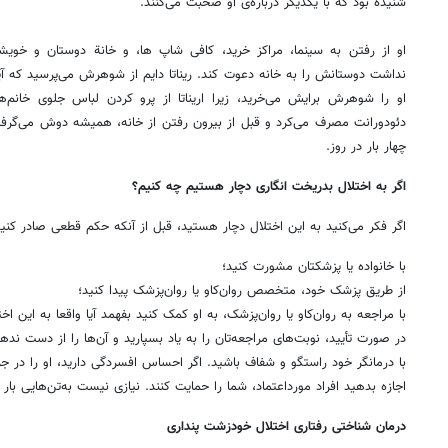
شنیده بود که با یکدیگر درباره‌ی او صحبت می‌کنند.
او از رفتن به سینما، مراکز خرید، کافی شاپ ها، و خانة دوستان و خویش
نداشت دوستانش را به خانه دعوت کند. ریناتا دایم از شوهرش می‌پرسید که آی
او را شوهرش برایش می‌خرید، زیرا اریناتا از پرو کردن لباس جلوی خانم‌ها
دئودورانت مصرف می‌کرد و قبل از بیرون رفتن از خانه، همیشه دوش می‌گر
چهار بار در روز.
اگر به اختلال بدریخت انگاری دچار هستیم چه کنیم؟
اگر فکر می‌کنید به این اختلال دچار هستید، قبل از آنکه حکم قطعی صادر کنید،
با خانواده یا پزشکتان مشورت کنید؛
از طریق پزشک خود، متخصص روان‌کاو یا روان‌پزشک پیدا کنید؛
با مراجعه به روان‌کاو یا روان‌پزشک، به او کمک کنید بفهمد آیا واقعا به این اخ
در صورت تأیید، نوبت‌های مراجعه‌تان را به یاد بسپارید و آن‌ها را از دست نده
با درمانگر خود راستگو و شفاف باشید. اگر احساس افسردگی دارید، او را در جر
اجازه بدهید افراد مورداعتماد، شما را حمایت کنند. نیازی نیست به‌تن‌هایی با
درمان شناختی رفتاری اختلال خودزشت پنداری