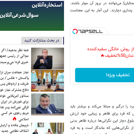
ان) می‌توانند در بروز آن موثر باشند.
لال خود زشت پنداری دچارند. این آمار به این معناست
در بحث مشارکت کنید
 از روش خانگی سفیدکننده
شما نظر بدهید/ اگر خ
دان50%تخفیف🔥
سوالی از رئیس جمه
خبری فردا می‌پرسیدی
نماز جماعت سران ترک
تخفیف ویژه!
پاکستان + عکس / بن‌س
شریف و اردوغان پس ا
دفاع مشترک نماز خوا
سناتور آمریکایی خواه
برای شورش در ایران 
ا درگیر و مبتلا می‌کند و بیشتر باید
فرقی نمی‌کند پسر شاه 
مریم رجوی، هر کسی 
یی که فرد برای ظاهر و زیبایی خود ارزش
اسلامی
بلوغ دچار این نگرانی‌ها درباره ظاهر بدنی
«پیمان مکه» و آرایش
ز نگرانی‌هایی که ماندگار است و به فرد
ائتلاف نظامی جدید 