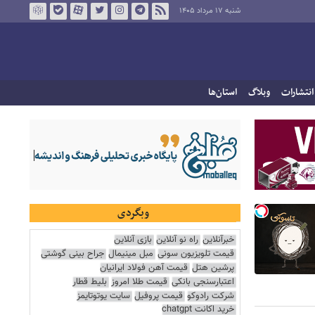
شنبه ۱۷ مرداد ۱۴۰۵
انتشارات
وبلاگ
استان‌ها
وبگردی
خبرآنلاین
راه نو آنلاین
بازی آنلاین
قیمت تلویزیون سونی
مبل مینیمال
جراح بینی گوشتی
پرشین هتل
قیمت آهن فولاد ایرانیان
اعتبارسنجی بانکی
قیمت طلا امروز
بلیط قطار
شرکت رادوکو
قیمت پروفیل
سایت یوتوتایمز
خرید اکانت chatgpt