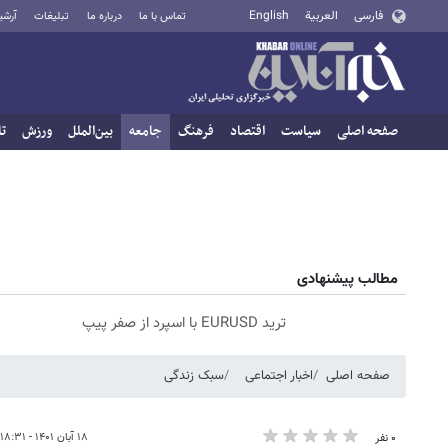
فارسی
العربية
English
تماس با ما
درباره ما
تبلیغات
آرشی
صفحه اصلی
سیاست
اقتصاد
فرهنگ
جامعه
بین‌الملل
ورزش
تا
مطالب پیشنهادی
ترید EURUSD با اسپرد از صفر پیپ
صفحه اصلی
اخبار اجتماعی
سبک زندگی
۱۸ آبان ۱۴۰۱ - ۱۸:۳۱
۰ نفر