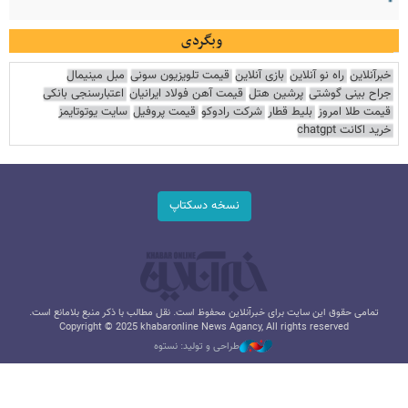
وبگردی
خبرآنلاین
راه نو آنلاین
بازی آنلاین
قیمت تلویزیون سونی
مبل مینیمال
جراح بینی گوشتی
پرشین هتل
قیمت آهن فولاد ایرانیان
اعتبارسنجی بانکی
قیمت طلا امروز
بلیط قطار
شرکت رادوکو
قیمت پروفیل
سایت یوتوتایمز
خرید اکانت chatgpt
نسخه دسکتاپ
تمامی حقوق این سایت برای خبرآنلاین محفوظ است. نقل مطالب با ذکر منبع بلامانع است.
Copyright © 2025 khabaronline News Agancy, All rights reserved
طراحی و تولید: نستوه