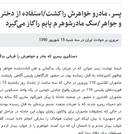
و جواهر/سگ مادرشوهرم پایم راگاز می‌گیرد
مروری بر حوادث ایران در سه شنبه 15 شهریور 1390
دستگیری پسری که مادر و خواهرش را قربانی بدگم
ایسنا نوشت: پسر جوانی که در جریان یک بدگمانی و ظن اثبات‌نشده خواهر و 
چاقوی آشپزخانه به قتل رسانده بود، در حضور کارآگاهان پلیس آگاهی پایتخت ابع
مامو
فوریت‌های پلیسی 110 در جریان وقوع جنایتی خونین در یک واحد مسکونی در خیابان پیروزی قرار گرفتند.
نام «مینا» روبرو شدند که با ضربات متعدد جسم برنده‌ای به قتل رسیده بودند.
در حالی که تحقیقات ماموران برای واکاوی زوایای پنهان این حادثه در مراحل او
نام «مهدی» با بیان اینکه این جنایت هولناک را سارقی انجام داده است، گ
خواب بیدار شدم و با احتمال آن که دزد آمده، خواهرم را از خواب بیدار کردم 
وسیله‌ای برای دفاع پیدا کنم.