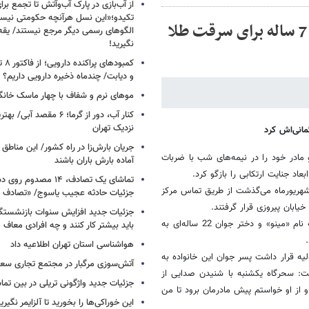
از آب‌بازی در پارک آب‌وآتش تا تجمع برای
تکیدو؛«این نسل هرآنچه حکومتی نیس
پسر، مادرو خواهرش راکشت/استفاده از دختر 7 ساله برای سرقت طلا
الگوهای رسمی دیگر مرجع نیستند/ یقه ن
نگیرید!
کمبود
و دیابت/ چندماه ذخیره دارویی داریم؟
موهای نرم و شفاف با چهار ماسک خانگ
کنار آب، دور از گرما؛ ۶ مقصد
نزدیک تهران
انی‌اش کرد
جریان بارش‌زا در راه کشور/ این مناطق ا
مادر خود را در نیمه‌های شب با ضربات
آماده بارش باران باشند
اد جنایت ارتکابی را بازگو کرد.
تماشای یک تصادف، ۱۴ مص
ران کلانتری 110 پیروزی در حالی که سه ساعت از بامداد روز یکشنبه 13 شهریورماه می‌گذشت از طریق تماس مرکز
جزئیات حادثه عجیب یاسوج/ «تصادف 
جزئیات جدید افزایش سنوات بازنشستگ
ماموران کلانتری با حضور در صحنه حادثه با پیکر خون‌آلود مادری 52 ساله به نام «مینو» و دختر جوان 22 ساله‌ای به
باید بیشتر کار کنند و چه افرادی معاف
هواشناسی استان تهران اطلاعیه داد
لیه قرار داشت پسر جوان این خانواده به
آتش‌سوزی مرگبار در مجتمع تجاری سع
فت: سحرگاه یکشنبه با شنیدن صدایی از
جزئیات جدید واژگونی تریلی در بین تما
و از او خواستم پیش مادرمان برود تا من
این خوراکی‌ها را بخورید تا آلزایمر نگیری