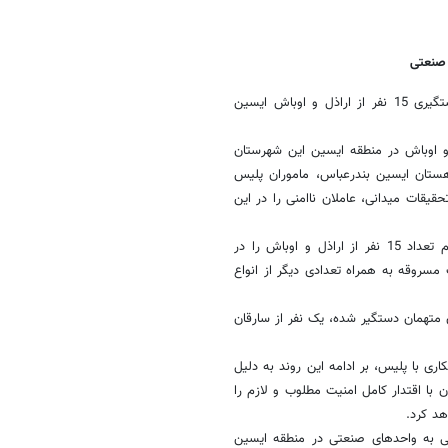
 صنعتی
فارس نوشت: رئیس پلیس اطلاعات و امنیت عمومی استان هرمزگان از دستگیری 15 نفر از اراذل و اوباش ایسین
 در راستای تشریح دستگیری 15 نفر از ارازل و اوباش در منطقه ایسین این شهرستان
ستان ایسین بندرعباس، ماموران پلیس
قیقات میدانی، عاملان ناامنی را در این
وی افزود: مأموران پس از هماهنگی با مقام قضایی، در یک عملیات منسجم تعداد 15 نفر از اراذل و اوباش را در
سروقه به همراه تعدادی دیگر از انواع
متهمان دستگیر شده، یک نفر از سارقان
ری با پلیس، بر ادامه این روند به دلیل
با اقتدار کامل امنیت مطلوب و لازم را
هد کرد.
یی به واحدهای صنعتی در منطقه ایسین