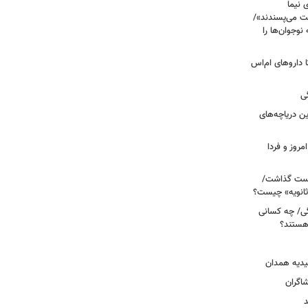
 نیما
ت می‌پسندند»/
وجوان‌ها را
های پراکنده دارویی؛ از فاکتور ۸ تا داروهای ام‌اس
ی
 آبی/ بهترین دریاچه‌های
مروز و فردا
دوم روی دست گذاشت/
ثانویه» چیست؟
ی/ چه کسانی
 هستند؟
یدیه همدان
شاگران
د