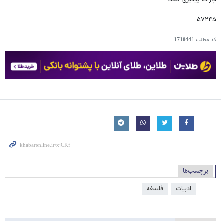
۵۷۲۴۵
کد مطلب
1718441
برچسب‌ها
ادبیات
فلسفه