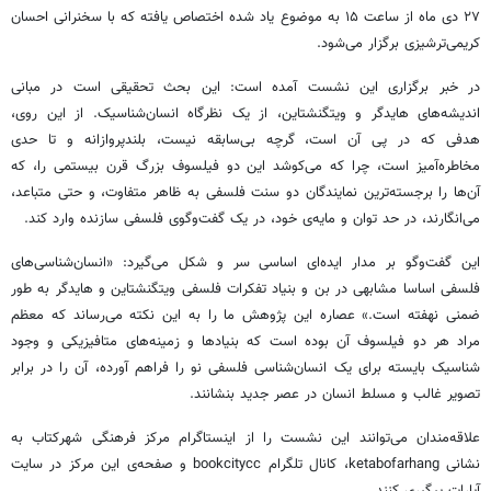
۲۷ دی ماه از ساعت ۱۵ به موضوع یاد شده اختصاص یافته که با سخنرانی احسان
کریمی‌ترشیزی برگزار می‌شود.
در خبر برگزاری این نشست آمده است: این بحث تحقیقی است در مبانی
اندیشه‌های هایدگر و ویتگنشتاین، از یک نظرگاه انسان‌شناسیک. از این روی،
هدفی که در پی آن است، گرچه بی‌سابقه نیست، بلندپروازانه و تا حدی
مخاطره‌آمیز است، چرا که می‌کوشد این دو فیلسوف بزرگ قرن بیستمی را، که
آن‌ها را برجسته‌ترین نمایندگان دو سنت فلسفی به ظاهر متفاوت، و حتی متباعد،
می‌انگارند، در حد توان و مایه‌ی خود، در یک گفت‌وگوی فلسفی سازنده وارد کند.
این گفت‌وگو بر مدار ایده‌ای اساسی سر و شکل می‌گیرد: «انسان‌شناسی‌های
فلسفی اساسا مشابهی در بن و بنیاد تفکرات فلسفی ویتگنشتاین و هایدگر به طور
ضمنی نهفته است.» عصاره‌ این پژوهش ما را به این‌ نکته می‌رساند که معظم
مراد هر دو فیلسوف آن بوده است که بنیادها و زمینه‌های متافیزیکی و وجود
شناسیک بایسته برای یک انسان‌شناسی فلسفی نو را فراهم آورده، آن را در برابر
تصویر غالب و مسلط انسان در عصر جدید بنشانند.
علاقه‌مندان می‌توانند این نشست را از اینستاگرام مرکز فرهنگی شهرکتاب به
نشانی ketabofarhang، کانال تلگرام bookcitycc و صفحه‌ی این مرکز در سایت
آپارات پیگیری کنند.